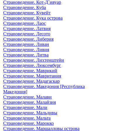
Страноведение. Кот-Д`ивуар
Страноведение. Куба
Страноведение. Кувейт
Страноведение. Кука острова
Страноведение. Лаос
Страноведение. Латвия
Страноведение. Лесото
Страноведение. Либерия
Страноведение. Ливан
Страноведение. Ливия
Страноведение. Литва
Страноведение. Лихтенштейн
Страноведение. Люксембург
Страноведение. Маврикий
Страноведение. Мавритания
Страноведение. Мадагаскар
Страноведение. Македония [Республика
Македония]
Страноведение. Малави
Страноведение. Малайзия
Страноведение. Мали
Страноведение. Мальдивы
Страноведение. Мальта
Страноведение. Марокко
Страноведение. Маршалловы острова