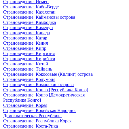
Страноведение. Йемен
Страноведение. Кабо-Верде
Страноведение. Казахстан
Страноведение. Каймановы острова
Страноведение. Камбоджа
Страноведение. Камерун
Страноведение. Канада
Страноведение. Катар
Страноведение. Кения
Страноведение. Кипр
Страноведение. Киргизия
Страноведение. Кирибати
Страноведение. Китай
Страноведение. Тайвань
Страноведение. Кокосовые (Килинг) острова
Страноведение. Колумбия
Страноведение. Коморские острова
Страноведение. Конго [Республика Конго]
Страноведение. Конго [Демократическая
Республика Конго]
Страноведение. Корея
Страноведение. Корейская Народно-
Демократическая Республика
Страноведение. Республика Корея
Страноведение. Коста-Рика