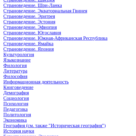
Страноведение. Шри-Ланка
Страноведение. Экваториальная Гвинея
Страноведение. Эритрея
Страноведение. Эстония
Страноведение. Эфиопия
Страноведение. Югославия
Страноведение. Южная-Африканская Республика
Страноведение. Ямайка
Страноведение. Япония
Культурология
Языкознание
Филология
Литература
Философия
Информационная деятельность
Книговедение
Демография
Социология
Психология
Педагогика
Политология
Экономика
География (см. также "Историческая география")
История науки