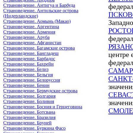
Страноведение. Антигуа и Барбуда
федерал
Страноведение. Антильские острова
ПСКОВ
(Нидерландские)
Страноведение. Аомынь (Макао)
Западно
Страноведение. Аргентина
РОСТО
Страноведение. Армения
Страноведение. Аруба
федера
Страноведение. Афганистан
РЯЗАН
Страноведение. Багамские острова
Страноведение. Бангладеш
центре 
Страноведение. Барбадос
федерал
Страноведение. Бахрейн
Страноведение. Белиз
САМАР
Страноведение. Бельгия
САНКТ
Страноведение. Белоруссия
Страноведение. Бенин
значени
Страноведение. Бермудские острова
СЕВАС
Страноведение. Болгария
Страноведение. Боливия
значени
Страноведение. Босния и Герцеговина
СМОЛЕ
Страноведение. Ботсвана
Страноведение. Бразилия
Страноведение. Бруней
Страноведение. Буркина Фасо