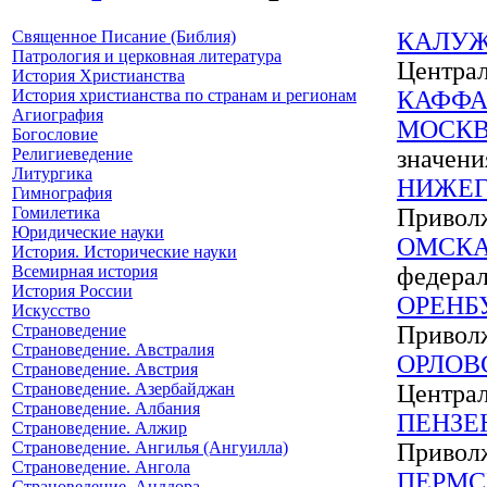
Священное Писание (Библия)
КАЛУЖ
Патрология и церковная литература
Централ
История Христианства
История христианства по странам и регионам
КАФФ
Агиография
МОСК
Богословие
Религиеведение
значени
Литургика
НИЖЕГ
Гимнография
Гомилетика
Приволж
Юридические науки
ОМСКА
История. Исторические науки
Всемирная история
федерал
История России
ОРЕНБ
Искусство
Страноведение
Приволж
Страноведение. Австралия
ОРЛОВ
Страноведение. Австрия
Страноведение. Азербайджан
Централ
Страноведение. Албания
ПЕНЗЕ
Страноведение. Алжир
Страноведение. Ангилья (Ангуилла)
Приволж
Страноведение. Ангола
ПЕРМС
Страноведение. Анддора