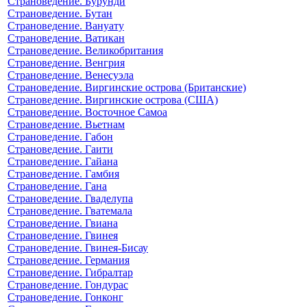
Страноведение. Бурунди
Страноведение. Бутан
Страноведение. Вануату
Страноведение. Ватикан
Страноведение. Великобритания
Страноведение. Венгрия
Страноведение. Венесуэла
Страноведение. Виргинские острова (Британские)
Страноведение. Виргинские острова (США)
Страноведение. Восточное Самоа
Страноведение. Вьетнам
Страноведение. Габон
Страноведение. Гаити
Страноведение. Гайана
Страноведение. Гамбия
Страноведение. Гана
Страноведение. Гваделупа
Страноведение. Гватемала
Страноведение. Гвиана
Страноведение. Гвинея
Страноведение. Гвинея-Бисау
Страноведение. Германия
Страноведение. Гибралтар
Страноведение. Гондурас
Страноведение. Гонконг