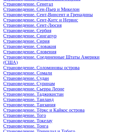
Страноведение. Сенегал
Страноведение. Сен-Пьер и Микелон
Страноведение. Сент-Винсент и Гренадины
Страноведение. Сент-Китс и Нервис
Страноведение. Сент-Люсия
Страноведение. Сербия
Страноведение. Сингапур
Страноведение. Сирия
Страноведение. Словакия
Страноведение. Словения
Страноведение. Соединенные Штаты Америки
(США)
Страноведение. Соломоновы острова
Страноведение. Сомали
Страноведение. Судан
Страноведение. Суринам
Страноведение. Сьерра Леоне
Страноведение. Таджикистан
Страноведение. Таиланд
Страноведение. Танзания
Страноведение. Тёркс и Кайкос острова
Страноведение. Того
Страноведение. Токелау
Страноведение. Тонга
Страноведение. Тринидад и Тобаго