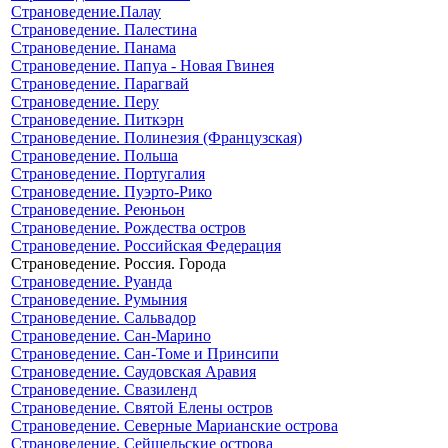
Страноведение.Палау
Страноведение. Палестина
Страноведение. Панама
Страноведение. Папуа - Новая Гвинея
Страноведение. Парагвай
Страноведение. Перу
Страноведение. Питкэрн
Страноведение. Полинезия (Французская)
Страноведение. Польша
Страноведение. Португалия
Страноведение. Пуэрто-Рико
Страноведение. Реюньон
Страноведение. Рождества остров
Страноведение. Российская Федерация
Страноведение. Россия. Города
Страноведение. Руанда
Страноведение. Румыния
Страноведение. Сальвадор
Страноведение. Сан-Марино
Страноведение. Сан-Томе и Принсипи
Страноведение. Саудовская Аравия
Страноведение. Свазиленд
Страноведение. Святой Елены остров
Страноведение. Северные Марианские острова
Страноведение. Сейшельские острова