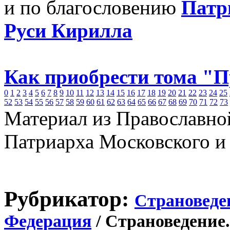
и по благословению
Патр
Руси Кирилла
Как приобрести тома "
0
1
2
3
4
5
6
7
8
9
10
11
12
13
14
15
16
17
18
19
20
21
22
23
24
25
52
53
54
55
56
57
58
59
60
61
62
63
64
65
66
67
68
69
70
71
72
73
Материал из Православно
Патриарха Московского и
Рубрикатор:
Страноведе
Федерация
/ Страноведение.