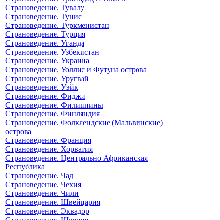
Страноведение. Тувалу
Страноведение. Тунис
Страноведение. Туркменистан
Страноведение. Турция
Страноведение. Уганда
Страноведение. Узбекистан
Страноведение. Украина
Страноведение. Уоллис и Футуна острова
Страноведение. Уругвай
Страноведение. Уэйк
Страноведение. Фиджи
Страноведение. Филиппины
Страноведение. Финляндия
Страноведение. Фолклендские (Мальвинские)
острова
Страноведение. Франция
Страноведение. Хорватия
Страноведение. Центрально Африканская
Республика
Страноведение. Чад
Страноведение. Чехия
Страноведение. Чили
Страноведение. Швейцария
Страноведение. Эквадор
Страноведение. Швеция