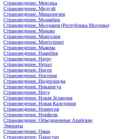
Страноведение. Мексика
Страноведение. Мидуэй
Страноведение. Микронезия
Страноведение. Мозамбик
Страноведение. Молдавия (Республика Молдова)
Страноведение. Монако
Страноведение. Монголия
Страноведение. Монтсеррат
Страноведение. Мьянма
Страноведение. Намибия
Страноведение. Науру
Страноведение. Непал
Страноведение. Нигер
Страноведение. Нигерия
Страноведение. Нидерланды
Страноведение. Никарагуа
Страноведение. Ниуэ
Страноведение. Новая Зеландия
Страноведение. Новая Каледония
Страноведение. Норвегия
Страноведение. Норфолк
Страноведение. Объединенные Арабские
Эмираты
Страноведение. Оман
Страноведение. Пакистан