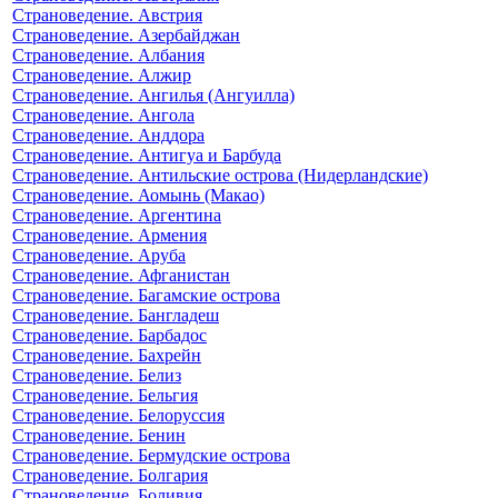
Страноведение. Австрия
Страноведение. Азербайджан
Страноведение. Албания
Страноведение. Алжир
Страноведение. Ангилья (Ангуилла)
Страноведение. Ангола
Страноведение. Анддора
Страноведение. Антигуа и Барбуда
Страноведение. Антильские острова (Нидерландские)
Страноведение. Аомынь (Макао)
Страноведение. Аргентина
Страноведение. Армения
Страноведение. Аруба
Страноведение. Афганистан
Страноведение. Багамские острова
Страноведение. Бангладеш
Страноведение. Барбадос
Страноведение. Бахрейн
Страноведение. Белиз
Страноведение. Бельгия
Страноведение. Белоруссия
Страноведение. Бенин
Страноведение. Бермудские острова
Страноведение. Болгария
Страноведение. Боливия