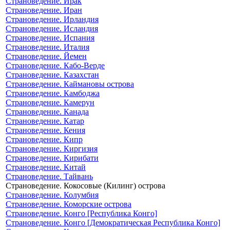
Страноведение. Ирак
Страноведение. Иран
Страноведение. Ирландия
Страноведение. Исландия
Страноведение. Испания
Страноведение. Италия
Страноведение. Йемен
Страноведение. Кабо-Верде
Страноведение. Казахстан
Страноведение. Каймановы острова
Страноведение. Камбоджа
Страноведение. Камерун
Страноведение. Канада
Страноведение. Катар
Страноведение. Кения
Страноведение. Кипр
Страноведение. Киргизия
Страноведение. Кирибати
Страноведение. Китай
Страноведение. Тайвань
Страноведение. Кокосовые (Килинг) острова
Страноведение. Колумбия
Страноведение. Коморские острова
Страноведение. Конго [Республика Конго]
Страноведение. Конго [Демократическая Республика Конго]