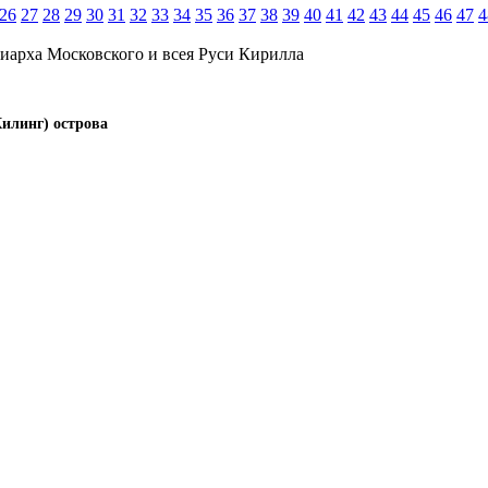
26
27
28
29
30
31
32
33
34
35
36
37
38
39
40
41
42
43
44
45
46
47
4
иарха Московского и всея Руси Кирилла
Килинг) острова