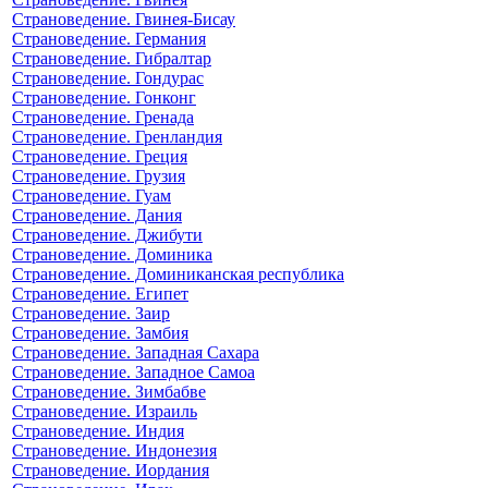
Страноведение. Гвинея-Бисау
Страноведение. Германия
Страноведение. Гибралтар
Страноведение. Гондурас
Страноведение. Гонконг
Страноведение. Гренада
Страноведение. Гренландия
Страноведение. Греция
Страноведение. Грузия
Страноведение. Гуам
Страноведение. Дания
Страноведение. Джибути
Страноведение. Доминика
Страноведение. Доминиканская республика
Страноведение. Египет
Страноведение. Заир
Страноведение. Замбия
Страноведение. Западная Сахара
Страноведение. Западное Самоа
Страноведение. Зимбабве
Страноведение. Израиль
Страноведение. Индия
Страноведение. Индонезия
Страноведение. Иордания