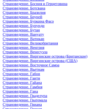
Страноведение. Босния и Герцеговина
Страноведение. Ботсвана
Страноведение. Бразилия
Страноведение. Бруней
Страноведение. Буркина Фасо
Страноведение. Бурунди
Страноведение. Бутан
Страноведение. Вануату
Страноведение. Ватикан
Страноведение. Великобритания
Страноведение. Венгрия
Страноведение. Венесуэла
Страноведение. Виргинские острова (Британские)
Страноведение. Виргинские острова (США)
Страноведение. Восточное Самоа
Страноведение. Вьетнам
Страноведение. Габон
Страноведение. Гаити
Страноведение. Гайана
Страноведение. Гамбия
Страноведение. Гана
Страноведение. Гваделупа
Страноведение. Гватемала
Страноведение. Гвиана
Страноведение. Гвинея