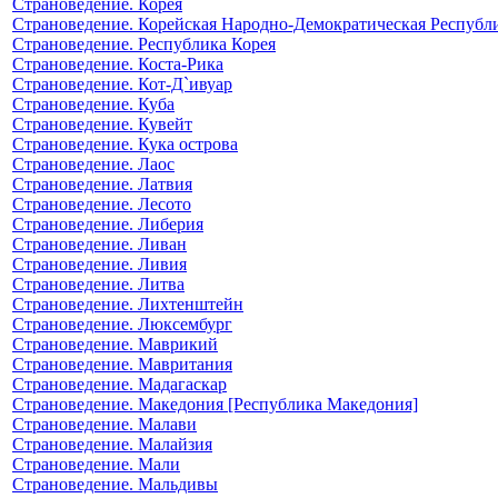
Страноведение. Корея
Страноведение. Корейская Народно-Демократическая Республ
Страноведение. Республика Корея
Страноведение. Коста-Рика
Страноведение. Кот-Д`ивуар
Страноведение. Куба
Страноведение. Кувейт
Страноведение. Кука острова
Страноведение. Лаос
Страноведение. Латвия
Страноведение. Лесото
Страноведение. Либерия
Страноведение. Ливан
Страноведение. Ливия
Страноведение. Литва
Страноведение. Лихтенштейн
Страноведение. Люксембург
Страноведение. Маврикий
Страноведение. Мавритания
Страноведение. Мадагаскар
Страноведение. Македония [Республика Македония]
Страноведение. Малави
Страноведение. Малайзия
Страноведение. Мали
Страноведение. Мальдивы