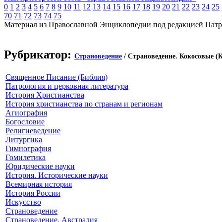
0
1
2
3
4
5
6
7
8
9
10
11
12
13
14
15
16
17
18
19
20
21
22
23
24
25
70
71
72
73
74
75
Материал из Православной Энциклопедии под редакцией Патр
Рубрикатор:
Страноведение
/ Страноведение. Кокосовые (
Священное Писание (Библия)
Патрология и церковная литература
История Христианства
История христианства по странам и регионам
Агиография
Богословие
Религиеведение
Литургика
Гимнография
Гомилетика
Юридические науки
История. Исторические науки
Всемирная история
История России
Искусство
Страноведение
Страноведение. Австралия