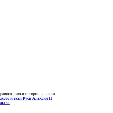
Православию и истории религии
кого и всея Руси Алексия II
рилла