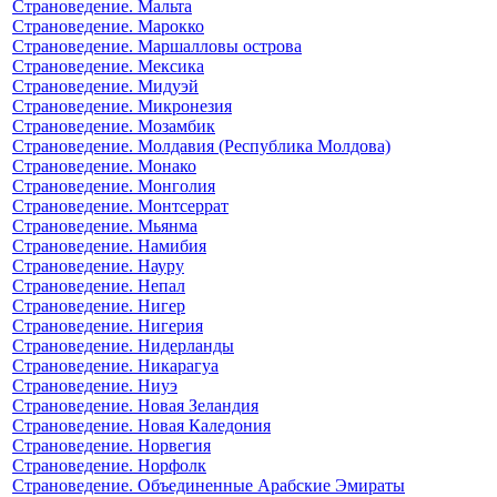
Страноведение. Мальта
Страноведение. Марокко
Страноведение. Маршалловы острова
Страноведение. Мексика
Страноведение. Мидуэй
Страноведение. Микронезия
Страноведение. Мозамбик
Страноведение. Молдавия (Республика Молдова)
Страноведение. Монако
Страноведение. Монголия
Страноведение. Монтсеррат
Страноведение. Мьянма
Страноведение. Намибия
Страноведение. Науру
Страноведение. Непал
Страноведение. Нигер
Страноведение. Нигерия
Страноведение. Нидерланды
Страноведение. Никарагуа
Страноведение. Ниуэ
Страноведение. Новая Зеландия
Страноведение. Новая Каледония
Страноведение. Норвегия
Страноведение. Норфолк
Страноведение. Объединенные Арабские Эмираты