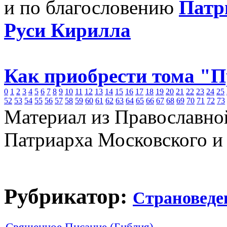
и по благословению
Патр
Руси Кирилла
Как приобрести тома "
0
1
2
3
4
5
6
7
8
9
10
11
12
13
14
15
16
17
18
19
20
21
22
23
24
25
52
53
54
55
56
57
58
59
60
61
62
63
64
65
66
67
68
69
70
71
72
73
Материал из Православно
Патриарха Московского и
Рубрикатор:
Страноведе
Священное Писание (Библия)