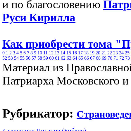
и по благословению
Патр
Руси Кирилла
Как приобрести тома "
0
1
2
3
4
5
6
7
8
9
10
11
12
13
14
15
16
17
18
19
20
21
22
23
24
25
52
53
54
55
56
57
58
59
60
61
62
63
64
65
66
67
68
69
70
71
72
73
Материал из Православно
Патриарха Московского и
Рубрикатор:
Страноведе
Священное Писание (Библия)