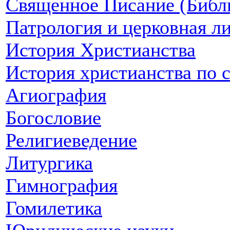
Священное Писание (Библ
Патрология и церковная л
История Христианства
История христианства по 
Агиография
Богословие
Религиеведение
Литургика
Гимнография
Гомилетика