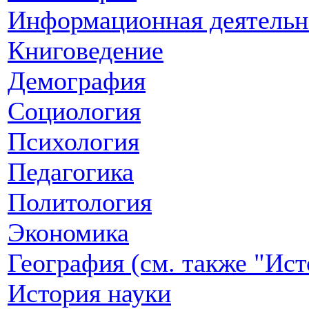
Информационная деятельн
Книговедение
Демография
Социология
Психология
Педагогика
Политология
Экономика
География (см. также "Ист
История науки