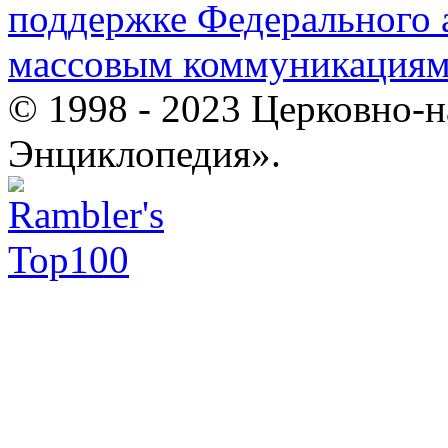
поддержке Федерального а
массовым коммуникация
© 1998 - 2023 Церковно-
Энциклопедия».