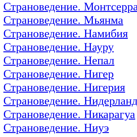
Страноведение. Монтсерр
Страноведение. Мьянма
Страноведение. Намибия
Страноведение. Науру
Страноведение. Непал
Страноведение. Нигер
Страноведение. Нигерия
Страноведение. Нидерлан
Страноведение. Никарагуа
Страноведение. Ниуэ