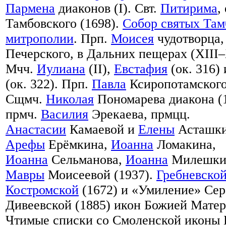
Пармена
диаконов (I). Свт.
Питирима
,
Тамбовского (1698).
Собор святых Там
митрополии
. Прп.
Моисея
чудотворца,
Печерского, в Дальних пещерах (XIII
Мчч.
Иулиана
(II),
Евстафия
(ок. 316)
(ок. 322). Прп.
Павла
Ксиропотамского
Сщмч.
Николая
Пономарева диакона (1
прмч.
Василия
Эрекаева, прмцц.
Анастасии
Камаевой и
Елены
Асташки
Арефы
Ерёмкина,
Иоанна
Ломакина,
Иоанна
Сельманова,
Иоанна
Милешкин
Мавры
Моисеевой (1937).
Гребневско
Костромской
(1672) и «Умиление» Се
Дивеевской (1885) икон Божией Матер
Чтимые списки со Смоленской иконы