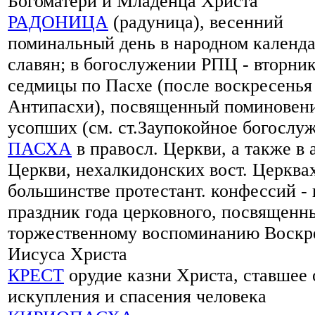
Богоматери и Младенца Христа
РАДОНИЦА
(радуница), весенний
поминальный день в народном календ
славян; в богослужении РПЦ - вторник
седмицы по Пасхе (после воскресенья
Антипасхи), посвященный поминовен
усопших (см. ст.Заупокойное богослу
ПАСХА
в правосл. Церкви, а также в 
Церкви, нехалкидонских вост. Церква
большинстве протестант. конфессий -
праздник года церковного, посвященн
торжественному воспоминанию Воскр
Иисуса Христа
КРЕСТ
орудие казни Христа, ставшее
искупления и спасения человека