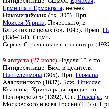
Пятидесятнице. Сщмчч.
Ермолая,
Ермиппа и Ермократа
, иереев
Никомидийских (ок. 305). Прп.
Моисея Угрина
, Печерского, в
Ближних пещерах (ок. 1043). Прмц.
П
(138–161). Сщмч.
Сергия Стрельникова пресвитера (1937
9 августа
(27 июля)
Неделя 10-я по
Пятидесятнице. Вмч. и целителя
Пантелеимона
(305). Прп.
Германа
Аляскинского (1837). Блж.
Николая
Кочанова, Христа ради юродивого,
Новгородского (1392). Свт.
Иоасафа
, м
Московского и всея России (1555). Пр