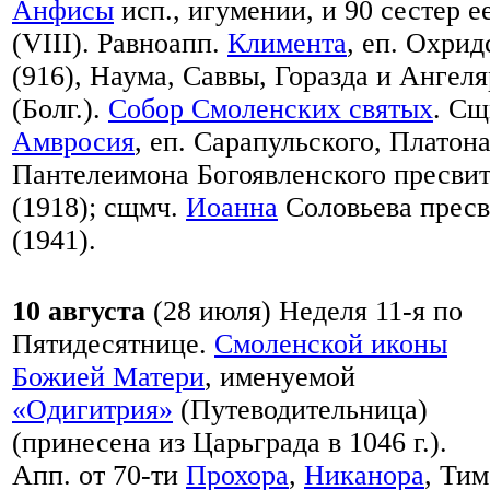
Анфисы
исп., игумении, и 90 сестер е
(VIII). Равноапп.
Климента
, еп. Охрид
(916), Наума, Саввы, Горазда и Ангеля
(Болг.).
Собор Смоленских святых
. Сщ
Амвросия
, еп. Сарапульского, Платон
Пантелеимона Богоявленского пресви
(1918); сщмч.
Иоанна
Соловьева пресв
(1941).
10 августа
(28 июля)
Неделя 11-я по
Пятидесятнице.
Смоленской иконы
Божией Матери
, именуемой
«Одигитрия»
(Путеводительница)
(принесена из Царьграда в 1046 г.).
Апп. от 70-ти
Прохора
,
Никанора
, Тим