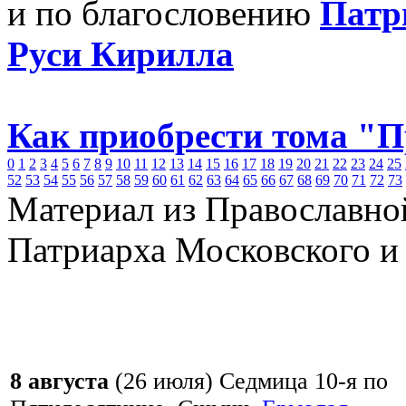
и по благословению
Патр
Руси Кирилла
Как приобрести тома "
0
1
2
3
4
5
6
7
8
9
10
11
12
13
14
15
16
17
18
19
20
21
22
23
24
25
52
53
54
55
56
57
58
59
60
61
62
63
64
65
66
67
68
69
70
71
72
73
Материал из Православно
Патриарха Московского и
Православный церковный календарь на
2026 г.
8 августа
(26 июля)
Седмица 10-я по