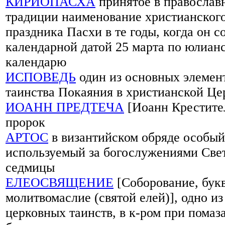
КИРИОПАСХА
принятое в православ
традиции наименование христианског
праздника Пасхи в те годы, когда он с
календарной датой 25 марта по юлиан
календарю
ИСПОВЕДЬ
один из основных элемен
таинства Покаяния в христианской Це
ИОАНН ПРЕДТЕЧА
[Иоанн Крестите
пророк
АРТОС
в византийском обряде особый
используемый за богослужениями Све
седмицы
ЕЛЕОСВЯЩЕНИЕ
[Соборование, букв
молитвомаслие (святой елей)], одно из
церковных таинств, в к-ром при помаз