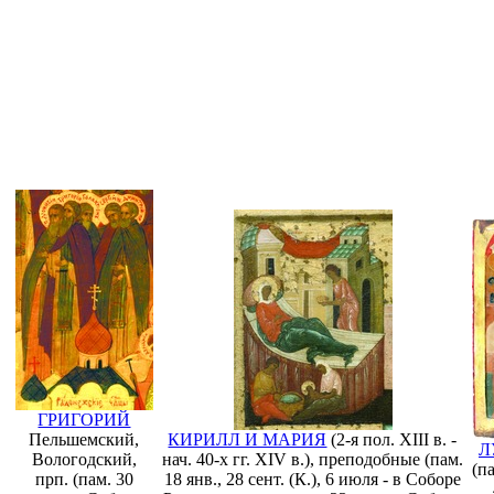
Иллюстрации
ГРИГОРИЙ
Пельшемский,
КИРИЛЛ И МАРИЯ
(2-я пол. XIII в. -
Л
Вологодский,
нач. 40-х гг. XIV в.), преподобные (пам.
(па
прп. (пам. 30
18 янв., 28 сент. (К.), 6 июля - в Соборе