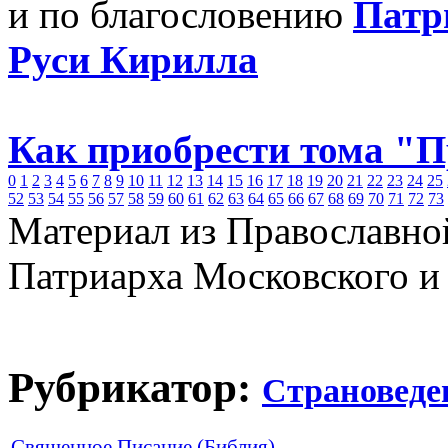
и по благословению
Патр
Руси Кирилла
Как приобрести тома "
0
1
2
3
4
5
6
7
8
9
10
11
12
13
14
15
16
17
18
19
20
21
22
23
24
25
52
53
54
55
56
57
58
59
60
61
62
63
64
65
66
67
68
69
70
71
72
73
Материал из Православно
Патриарха Московского и
Рубрикатор:
Страноведе
Священное Писание (Библия)