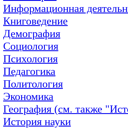
Информационная деятельн
Книговедение
Демография
Социология
Психология
Педагогика
Политология
Экономика
География (см. также "Ист
История науки