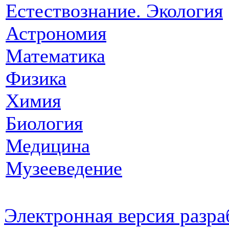
Естествознание. Экология
Астрономия
Математика
Физика
Химия
Биология
Медицина
Музееведение
Электронная версия разр