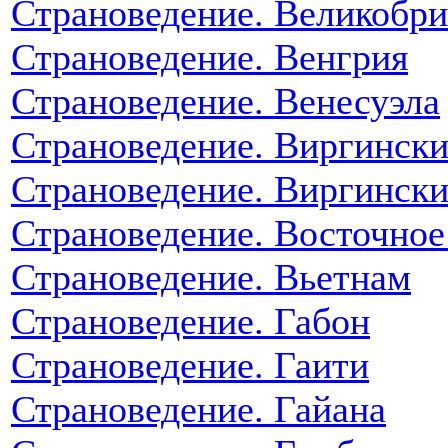
Страноведение. Великобри
Страноведение. Венгрия
Страноведение. Венесуэла
Страноведение. Виргински
Страноведение. Виргинск
Страноведение. Восточное
Страноведение. Вьетнам
Страноведение. Габон
Страноведение. Гаити
Страноведение. Гайана