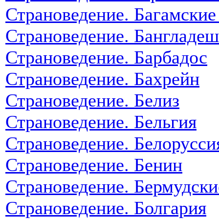
Страноведение. Багамские
Страноведение. Бангладеш
Страноведение. Барбадос
Страноведение. Бахрейн
Страноведение. Белиз
Страноведение. Бельгия
Страноведение. Белорусси
Страноведение. Бенин
Страноведение. Бермудски
Страноведение. Болгария