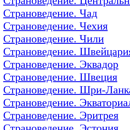
Страноведение. Центральн
Страноведение. Чад
Страноведение. Чехия
Страноведение. Чили
Страноведение. Швейцари
Страноведение. Эквадор
Страноведение. Швеция
Страноведение. Шри-Ланк
Страноведение. Экваториа
Страноведение. Эритрея
Страноведение. Эстония