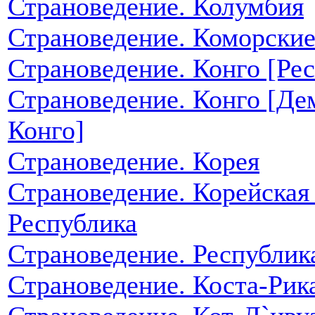
Страноведение. Колумбия
Страноведение. Коморские
Страноведение. Конго [Ре
Страноведение. Конго [Де
Конго]
Страноведение. Корея
Страноведение. Корейская
Республика
Страноведение. Республик
Страноведение. Коста-Рик