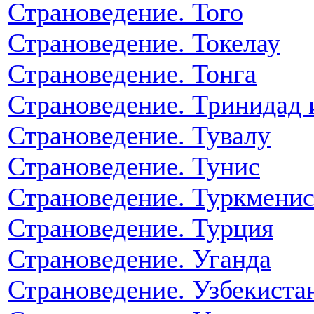
Страноведение. Того
Страноведение. Токелау
Страноведение. Тонга
Страноведение. Тринидад 
Страноведение. Тувалу
Страноведение. Тунис
Страноведение. Туркмени
Страноведение. Турция
Страноведение. Уганда
Страноведение. Узбекиста