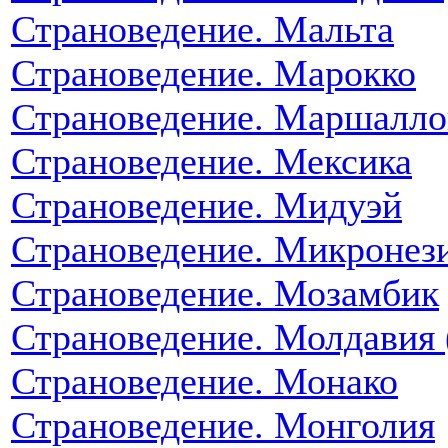
Страноведение. Мальта
Страноведение. Марокко
Страноведение. Маршалло
Страноведение. Мексика
Страноведение. Мидуэй
Страноведение. Микронез
Страноведение. Мозамбик
Страноведение. Молдавия 
Страноведение. Монако
Страноведение. Монголия