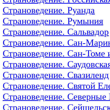
Страноведение. Руанда
Страноведение. Румыния
Страноведение. Сальвадор
Страноведение. Сан-Мари
Страноведение. Сан-Томе
Страноведение. Саудовска
Страноведение. Свазиленд
Страноведение. Святой Ел
Страноведение. Северные
Страноведение. Сейшельск