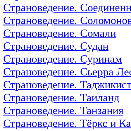
Страноведение. Соедине
Страноведение. Соломоно
Страноведение. Сомали
Страноведение. Судан
Страноведение. Суринам
Страноведение. Сьерра Ле
Страноведение. Таджикис
Страноведение. Таиланд
Страноведение. Танзания
Страноведение. Тёркс и Ка