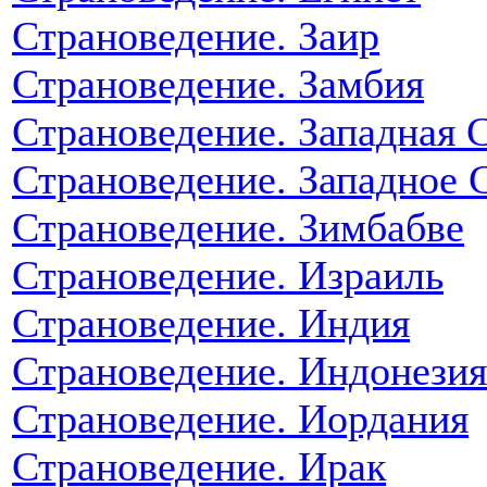
Страноведение. Заир
Страноведение. Замбия
Страноведение. Западная 
Страноведение. Западное 
Страноведение. Зимбабве
Страноведение. Израиль
Страноведение. Индия
Страноведение. Индонезия
Страноведение. Иордания
Страноведение. Ирак