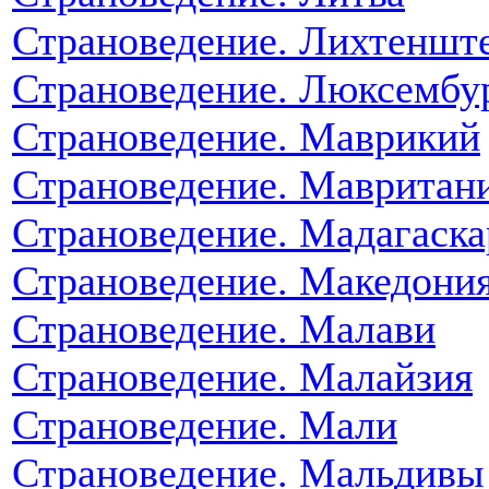
Страноведение. Лихтеншт
Страноведение. Люксембу
Страноведение. Маврикий
Страноведение. Мавритан
Страноведение. Мадагаска
Страноведение. Македония
Страноведение. Малави
Страноведение. Малайзия
Страноведение. Мали
Страноведение. Мальдивы