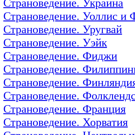
Страноведение. Украина
Страноведение. Уоллис и 
Страноведение. Уругвай
Страноведение. Уэйк
Страноведение. Фиджи
Страноведение. Филиппи
Страноведение. Финлянди
Страноведение. Фолклендс
Страноведение. Франция
Страноведение. Хорватия