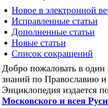
Новое в электронной в
Исправленные статьи
Дополненные статьи
Новые статьи
Список сокращений
Добро пожаловать в один
знаний по Православию и
Энциклопедия издается п
Московского и всея Руси