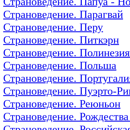
Страноведение. Папуа - Н
Страноведение. Парагвай
Страноведение. Перу
Страноведение. Питкэрн
Страноведение. Полинезия
Страноведение. Польша
Страноведение. Португали
Страноведение. Пуэрто-Ри
Страноведение. Реюньон
Страноведение. Рождества
Страноведение. Российска