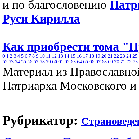
и по благословению
Патр
Руси Кирилла
Как приобрести тома "
0
1
2
3
4
5
6
7
8
9
10
11
12
13
14
15
16
17
18
19
20
21
22
23
24
25
52
53
54
55
56
57
58
59
60
61
62
63
64
65
66
67
68
69
70
71
72
73
Материал из Православно
Патриарха Московского и
Рубрикатор:
Страноведе