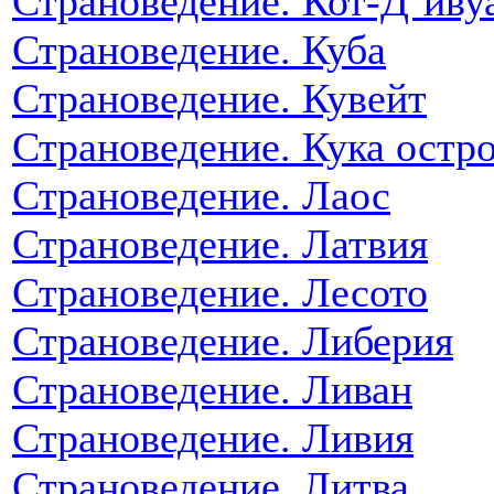
Страноведение. Кот-Д`иву
Страноведение. Куба
Страноведение. Кувейт
Страноведение. Кука остр
Страноведение. Лаос
Страноведение. Латвия
Страноведение. Лесото
Страноведение. Либерия
Страноведение. Ливан
Страноведение. Ливия
Страноведение. Литва