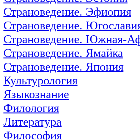
Страноведение. Эфиопия
Страноведение. Югослави
Страноведение. Южная-Аф
Страноведение. Ямайка
Страноведение. Япония
Культурология
Языкознание
Филология
Литература
Философия