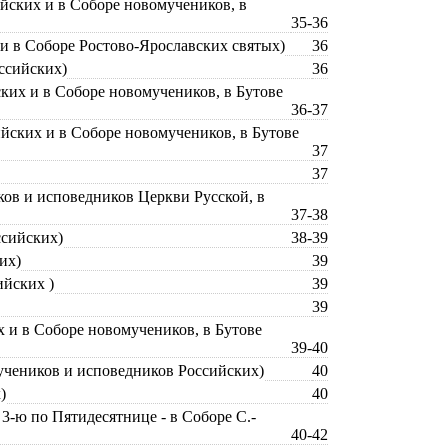
ийских и в Соборе новомучеников, в
35-36
 и в Соборе Ростово-Ярославских святых)
36
оссийских)
36
ских и в Соборе новомучеников, в Бутове
36-37
ийских и в Соборе новомучеников, в Бутове
37
37
ков и исповедников Церкви Русской, в
37-38
ссийских)
38-39
их)
39
ийских )
39
39
х и в Соборе новомучеников, в Бутове
39-40
мучеников и исповедников Российских)
40
)
40
 3-ю по Пятидесятнице - в Соборе С.-
40-42