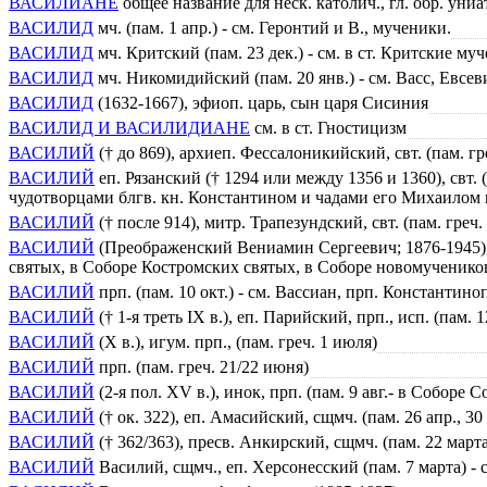
ВАСИЛИАНЕ
общее название для неск. католич., гл. обр. уни
ВАСИЛИД
мч. (пам. 1 апр.) - см. Геронтий и В., мученики.
ВАСИЛИД
мч. Критский (пам. 23 дек.) - см. в ст. Критские му
ВАСИЛИД
мч. Никомидийский (пам. 20 янв.) - см. Васс, Евсев
ВАСИЛИД
(1632-1667), эфиоп. царь, сын царя Сисиния
ВАСИЛИД И ВАСИЛИДИАНЕ
см. в ст. Гностицизм
ВАСИЛИЙ
(† до 869), архиеп. Фессалоникийский, свт. (пам. гре
ВАСИЛИЙ
еп. Рязанский († 1294 или между 1356 и 1360), свт.
чудотворцами блгв. кн. Константином и чадами его Михаилом 
ВАСИЛИЙ
(† после 914), митр. Трапезундский, свт. (пам. греч. 
ВАСИЛИЙ
(Преображенский Вениамин Сергеевич; 1876-1945), е
святых, в Соборе Костромских святых, в Соборе новомученико
ВАСИЛИЙ
прп. (пам. 10 окт.) - см. Вассиан, прп. Константино
ВАСИЛИЙ
(† 1-я треть IX в.), еп. Парийский, прп., исп. (пам. 1
ВАСИЛИЙ
(X в.), игум. прп., (пам. греч. 1 июля)
ВАСИЛИЙ
прп. (пам. греч. 21/22 июня)
ВАСИЛИЙ
(2-я пол. XV в.), инок, прп. (пам. 9 авг.- в Собор
ВАСИЛИЙ
(† ок. 322), еп. Амасийский, сщмч. (пам. 26 апр., 3
ВАСИЛИЙ
(† 362/363), пресв. Анкирский, сщмч. (пам. 22 марта
ВАСИЛИЙ
Василий, сщмч., еп. Херсонесский (пам. 7 марта) 