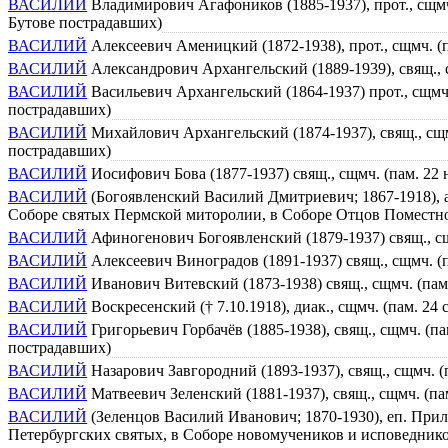
ВАСИЛИЙ
Владимирович Агафоников (1885-1937), прот., сщмч
Бутове пострадавших)
ВАСИЛИЙ
Алексеевич Аменицкий (1872-1938), прот., сщмч. (
ВАСИЛИЙ
Александрович Архангельский (1889-1939), свящ., 
ВАСИЛИЙ
Васильевич Архангельский (1864-1937) прот., сщмч
пострадавших)
ВАСИЛИЙ
Михайлович Архангельский (1874-1937), свящ., сщм
пострадавших)
ВАСИЛИЙ
Иосифович Бова (1877-1937) свящ., сщмч. (пам. 22
ВАСИЛИЙ
(Богоявленский Василий Дмитриевич; 1867-1918), а
Соборе святых Пермской миторолии, в Соборе Отцов Поместног
ВАСИЛИЙ
Афиногенович Богоявленский (1879-1937) свящ., сщ
ВАСИЛИЙ
Алексеевич Виноградов (1891-1937) свящ., сщмч. (
ВАСИЛИЙ
Иванович Витевский (1873-1938) свящ., сщмч. (пам.
ВАСИЛИЙ
Воскресенский († 7.10.1918), диак., сщмч. (пам. 2
ВАСИЛИЙ
Григорьевич Горбачёв (1885-1938), свящ., сщмч. (п
пострадавших)
ВАСИЛИЙ
Назарович Завгородний (1893-1937), свящ., сщмч. 
ВАСИЛИЙ
Матвеевич Зеленcкий (1881-1937), свящ., сщмч. (па
ВАСИЛИЙ
(Зеленцов Василий Иванович; 1870-1930), еп. Прилу
Петербургских святых, в Соборе новомучеников и исповеднико