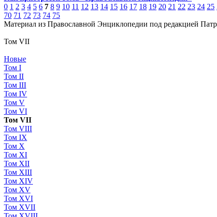
0
1
2
3
4
5
6
7
8
9
10
11
12
13
14
15
16
17
18
19
20
21
22
23
24
25
70
71
72
73
74
75
Материал из Православной Энциклопедии под редакцией Патр
Том VII
Новые
Том I
Том II
Том III
Том IV
Том V
Том VI
Том VII
Том VIII
Том IX
Том X
Том XI
Том XII
Том XIII
Том XIV
Том XV
Том XVI
Том XVII
Том XVIII