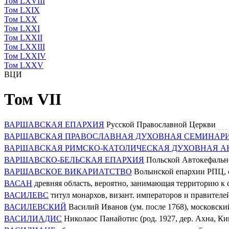
Том LXVIII
Том LXIX
Том LXX
Том LXXI
Том LXXII
Том LXXIII
Том LXXIV
Том LXXV
ВЦИ
Том VII
ВАРШАВСКАЯ ЕПАРХИЯ
Русской Православной Церкви
ВАРШАВСКАЯ ПРАВОСЛАВНАЯ ДУХОВНАЯ СЕМИНАР
ВАРШАВСКАЯ РИМСКО-КАТОЛИЧЕСКАЯ ДУХОВНАЯ 
ВАРШАВСКО-БЕЛЬСКАЯ ЕПАРХИЯ
Польской Автокефальн
ВАРШАВСКОЕ ВИКАРИАТСТВО
Волынской епархии РПЦ, су
ВАСАН
древняя область, вероятно, занимающая территорию к с
ВАСИЛЕВС
титул монархов, визант. императоров и правителе
ВАСИЛЕВСКИЙ
Василий Иванов (ум. после 1768), московск
ВАСИЛИАДИС
Николаос Панайотис (род. 1927, дер. Ахна, Ки