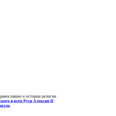
Православию и истории религии
кого и всея Руси Алексия II
рилла