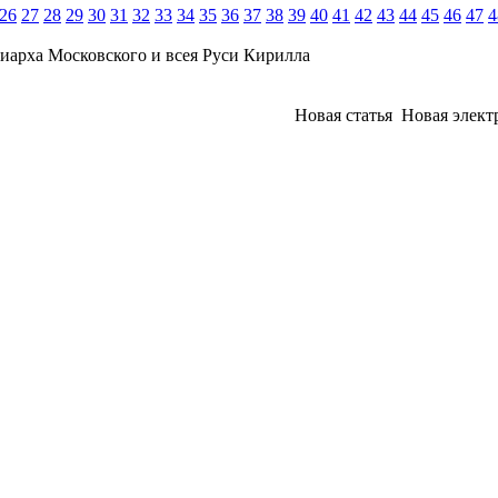
26
27
28
29
30
31
32
33
34
35
36
37
38
39
40
41
42
43
44
45
46
47
4
иарха Московского и всея Руси Кирилла
Новая статья
Новая элект