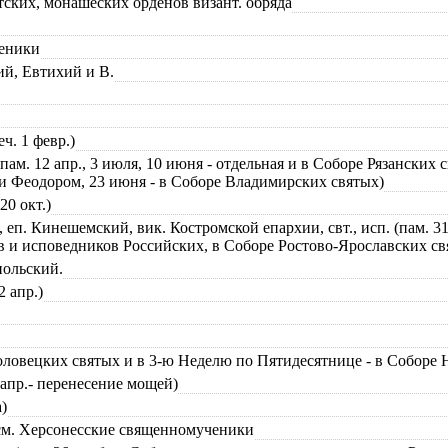
атских, монашеских орденов визант. обряда
ченики
ий, Евтихий и В.
ч. 1 февр.)
 (пам. 12 апр., 3 июля, 10 июня - отдельная и в Соборе Рязанских
и Феодором, 23 июня - в Соборе Владимирских святых)
20 окт.)
п. Кинешемский, вик. Костромской епархии, свт., исп. (пам. 31
в и исповедников Российских, в Соборе Ростово-Ярославских св
польский.
2 апр.)
е Соловецких святых и в 3-ю Неделю по Пятидесятнице - в Соборе
0 апр.- перенесение мощей)
)
- см. Херсонесские священномученики