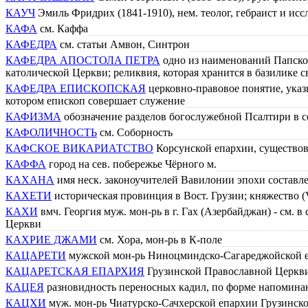
КАУЧ
Эмиль Фридрих (1841-1910), нем. теолог, гебраист и исс
КАФА
см. Каффа
КАФЕДРА
см. статьи Амвон, Синтрон
КАФЕДРА АПОСТОЛА ПЕТРА
одно из наименований Папског
католической Церкви; реликвия, которая хранится в базилике с
КАФЕДРА ЕПИСКОПСКАЯ
церковно-правовое понятие, ука
котором епископ совершает служение
КАФИЗМА
обозначение разделов богослужебной Псалтири в с
КАФОЛИЧНОСТЬ
см. Соборность
КАФСКОЕ ВИКАРИАТСТВО
Корсунской епархии, существовал
КАФФА
город на сев. побережье Чёрного м.
КАХАНА
имя неск. законоучителей Вавилонии эпохи составл
КАХЕТИ
историческая провинция в Вост. Грузии; княжество (VI
КАХИ
вмч. Георгия муж. мон-рь в г. Гах (Азербайджан) - см. 
Церкви
КАХРИЕ ДЖАМИ
см. Хора, мон-рь в К-поле
КАЦАРЕТИ
мужской мон-рь Ниноцминдско-Сагареджойской е
КАЦАРЕТСКАЯ ЕПАРХИЯ
Грузинской Православной Церкв
КАЦЕЯ
разновидность переносных кадил, по форме напомина
КАЦХИ
муж. мон-рь Чиатурско-Сачхерской епархии Грузинск