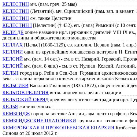
КЕЛЕСТИН
мч. (пам. греч. 25 мая)
КЕЛЕСТИН
(Летантий), мч. Сциллийский (пам. зап. и визант. 
КЕЛЕСТИН
см. также Целестин
КЕЛЕСТИН I
[Целестин] († 432), еп. (папа) Римский (с 10 сент. 
КЕЛИ ДЕ
общее название ирл. церковных деятелей VIII-IX вв
дисциплины и общежительного монашества
КЕЛЛАХ
[Цельс] (1080-1129), св. католич. Церкви (пам. 1 апр
КЕЛЛИИ
один из крупнейших монашеских центров в Н. Егип
КЕЛСИЙ
мч. (пам. 14 окт.) - см. в ст. Назарий, Гервасий, Пр
КЕЛСИЙ
мч. (пам. 8 янв.) - см. в ст. Иулиан, Келсий, Антони
КЁЛЬН
город на р. Рейн в Сев.-Зап. Германии архиепископска
века - столица церковного княжества архиепископов Кёльнски
КЕЛЬСИЕВ
Василий Иванович (1835-1872), общественный деят
КЕЛЬТОВ РЕЛИГИЯ
ветвь индоевроп. религ. традиции
КЕЛЬТСКИЙ ОБРЯД
древняя литургическая традиция ирл. Це
КЕЛЬЯ
жилище монаха
КЕМБРИДЖ
город на востоке Англии, адм. центр графства Ке
КЕМБРИДЖСКИЕ ПЛАТОНИКИ
группа англ. теологов и фи
КЕМЕРОВСКАЯ И ПРОКОПЬЕВСКАЯ ЕПАРХИЯ
Кузбасско
Синода от 26 июля 2012 г.