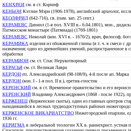
КЕНХРЕИ
см. в ст. Коринф
КЕНЬОН
Кэтлин Мэри (1906-1978), английский археолог, исс
КЕОЛФРИД
(642-716), св. (пам. зап. 25 сент.)
КЕРАМЕВС
Даниил (1-я пол. XVIII в.- 6.04.1801), мон., дида
Патмосском монастыре (Патмиада) (1769-1801)
КЕРАМЕВС
Николай (кон. XVI в. - 1670/2), врач, философ, бог
КЕРАМИКА
изделия из обожженной глины (в т. ч. в смеси с 
назначения; одно из древнейших умений, распространенное в с
обработки
КЕРАМИОН
см. ст. Спас Нерукотворный
КЕРАСЬЯ
см. ст. Великая Лавра
КЕРДОН
еп. Александрийский (98-108/9), 4-й после ап. Марка
КЕРДОН
(кон. I - 1-я пол. II в.), еретик-гностик
КЕРЕНСКИЙ
см. в ст. Временное правительство и его вероис
КЕРЕНСКИЙ
Владимир Александрович (1868 - после 1922), п
КЕРЖЕНЕЦ
(Керженские скиты), один из главных центров старо
находившийся в лесных труднодоступных районах нижегородс
КЕРЖЕНСКОЕ ВИКАРИАТСТВО
Нижегородской епархии, еди
1936 гг.
КЕРИГМА
в либеральной теологии XХ в. раннехрист. устная 
Спасителе, предшествовавшая созданию первых письменных т