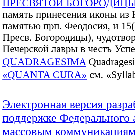
ПРЕСВЯТОЙ БОГОРОДИЦ
память принесения иконы из К
памятью прп. Феодосия, и 15(2
Пресв. Богородицы), чудотвор
Печерской лавры в честь Усп
QUADRAGESIMA
Quadragesi
«QUANTA CURA»
см. «Sylla
Электронная версия разр
поддержке Федерального а
массовым коммуникация