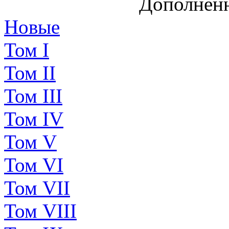
Дополненн
Новые
Том I
Том II
Том III
Том IV
Том V
Том VI
Том VII
Том VIII