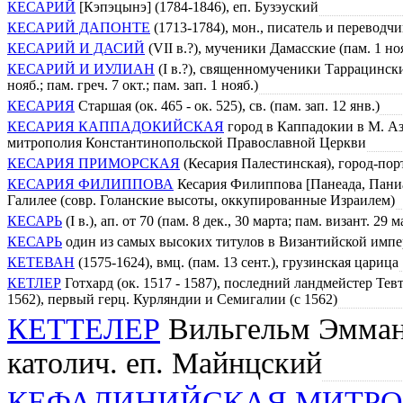
КЕСАРИЙ
[Кэпэцынэ] (1784-1846), еп. Бузэуский
КЕСАРИЙ ДАПОНТЕ
(1713-1784), мон., писатель и переводчи
КЕСАРИЙ И ДАСИЙ
(VII в.?), мученики Дамасские (пам. 1 ноя
КЕСАРИЙ И ИУЛИАН
(I в.?), священномученики Таррацинские 
нояб.; пам. греч. 7 окт.; пам. зап. 1 нояб.)
КЕСАРИЯ
Старшая (ок. 465 - ок. 525), св. (пам. зап. 12 янв.)
КЕСАРИЯ КАППАДОКИЙСКАЯ
город в Каппадокии в М. Ази
митрополия Константинопольской Православной Церкви
КЕСАРИЯ ПРИМОРСКАЯ
(Кесария Палестинская), город-пор
КЕСАРИЯ ФИЛИППОВА
Кесария Филиппова [Панеада, Паниас
Галилее (совр. Голанские высоты, оккупированные Израилем)
КЕСАРЬ
(I в.), ап. от 70 (пам. 8 дек., 30 марта; пам. визант. 29
КЕСАРЬ
один из самых высоких титулов в Византийской имп
КЕТЕВАН
(1575-1624), вмц. (пам. 13 сент.), грузинская царица
КЕТЛЕР
Готхард (ок. 1517 - 1587), последний ландмейстер Тев
1562), первый герц. Курляндии и Семигалии (c 1562)
КЕТТЕЛЕР
Вильгельм Эмману
католич. еп. Майнцский
КЕФАЛИНИЙСКАЯ МИТР