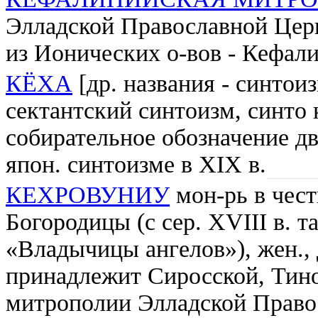
Элладской Православной Цер
из Ионических о-вов - Кефал
КЁХА
[др. названия - синтои
сектантский синтоизм, синто 
собирательное обозначение д
япон. синтоизме в XIX в.
КЕХРОВУНИУ
мон-рь в чест
Богородицы (с сер. XVIII в. 
«Владычицы ангелов»), жен.,
принадлежит Сиросской, Тин
митрополии Элладской Право