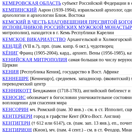
КЕМЕРОВСКАЯ ОБЛАСТЬ
субъект Российской Федерации в 
КЕМПИНСКИЙ
Аарон (1939-1994), израильский археолог, од
археологии и археологии Ближ. Востока
КЕМСКИЙ В ЧЕСТЬ БЛАГОВЕЩЕНИЯ ПРЕСВЯТОЙ БОГ
ИСПОВЕДНИКОВ РОССИЙСКИХ МУЖСКОЙ МОНАСТЫР
митрополии), находится в г. Кемь Республики Карелии
КЕМСКОЕ ВИКАРИАТСТВО
Архангельской и Холмогорской 
КЕНДЕЙ
(VII в.?), прп. (пам. кипр. 6 окт.), чудотворец
КЁНИГ
Франц (1905-2004), кард., архиеп. Вены (1956-1985), к
КЕНИЙСКАЯ МИТРОПОЛИЯ
самая большая по числу верую
Церкви
КЕНИЯ
[Республика Кения], государство в Вост. Африке
КЕННЕШРЕ
[Кеннешрэ], средневек. западносир. (яковитский)
переводческий центр
КЕННИКОТТ
Бенджамин (1718-1783), английский библеист и 
КЕНОСИС
обозначает в богословии уничижительное состоян
воплощении для спасения мира
КЕНСОРИН
мч. Римский (пам. 30 янв.) - см. в ст. Ипполит, сщ
КЕНТЕРБЕРИ
город в графстве Кент (Юго-Вост. Англия)
КЕНТИГЕРН
(† 612 или 614?), св. (пам. зап. 13 янв.), еп., по
КЕНТИРИОН
(Кион), мч. (пам. 4 сент.) - см. в ст. Феодор, М