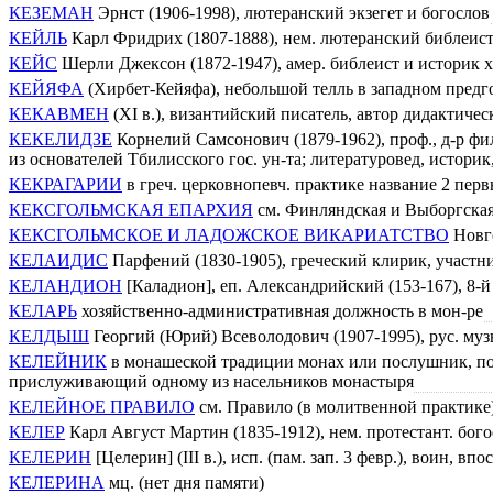
КЕЗЕМАН
Эрнст (1906-1998), лютеранский экзегет и богослов
КЕЙЛЬ
Карл Фридрих (1807-1888), нем. лютеранский библеис
КЕЙС
Шерли Джексон (1872-1947), амер. библеист и историк 
КЕЙЯФА
(Хирбет-Кейяфа), небольшой телль в западном предг
КЕКАВМЕН
(XI в.), византийский писатель, автор дидактичес
КЕКЕЛИДЗЕ
Корнелий Самсонович (1879-1962), проф., д-р фи
из основателей Тбилисского гос. ун-та; литературовед, историк
КЕКРАГАРИИ
в греч. церковнопевч. практике название 2 пер
КЕКСГОЛЬМСКАЯ ЕПАРХИЯ
см. Финляндская и Выборгская
КЕКСГОЛЬМСКОЕ И ЛАДОЖСКОЕ ВИКАРИАТСТВО
Новг
КЕЛАИДИС
Парфений (1830-1905), греческий клирик, участ
КЕЛАНДИОН
[Каладион], еп. Александрийский (153-167), 8-й
КЕЛАРЬ
хозяйственно-административная должность в мон-ре
КЕЛДЫШ
Георгий (Юрий) Всеволодович (1907-1995), рус. муз
КЕЛЕЙНИК
в монашеской традиции монах или послушник, по
прислуживающий одному из насельников монастыря
КЕЛЕЙНОЕ ПРАВИЛО
см. Правило (в молитвенной практике
КЕЛЕР
Карл Август Мартин (1835-1912), нем. протестант. бог
КЕЛЕРИН
[Целерин] (III в.), исп. (пам. зап. 3 февр.), воин, впо
КЕЛЕРИНА
мц. (нет дня памяти)