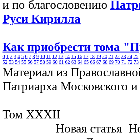
и по благословению
Патр
Руси Кирилла
Как приобрести тома "
0
1
2
3
4
5
6
7
8
9
10
11
12
13
14
15
16
17
18
19
20
21
22
23
24
25
52
53
54
55
56
57
58
59
60
61
62
63
64
65
66
67
68
69
70
71
72
73
Материал из Православно
Патриарха Московского и
Том XXXII
Новая статья
Но