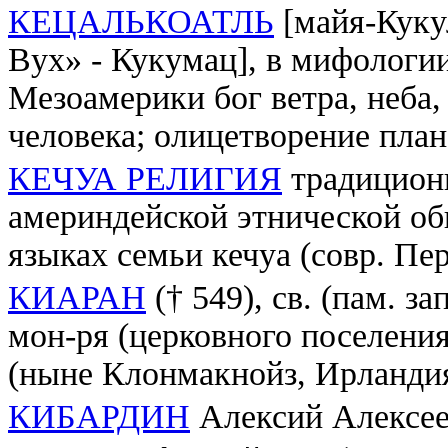
КЕЦАЛЬКОАТЛЬ
[майя-Куку
Вух» - Кукумац], в мифологи
Мезоамерики бог ветра, неба,
человека; олицетворение пла
КЕЧУА РЕЛИГИЯ
традицион
америндейской этнической об
языках семьи кечуа (совр. Пе
КИАРАН
(† 549), св. (пам. за
мон-ря (церковного поселени
(ныне Клонмакнойз, Ирланди
КИБАРДИН
Алексий Алексеев