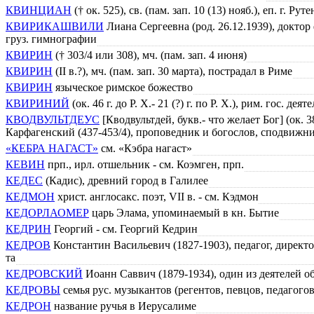
КВИНЦИАН
(† ок. 525), св. (пам. зап. 10 (13) нояб.), еп. г. Рут
КВИРИКАШВИЛИ
Лиана Сергеевна (род. 26.12.1939), доктор
груз. гимнографии
КВИРИН
(† 303/4 или 308), мч. (пам. зап. 4 июня)
КВИРИН
(II в.?), мч. (пам. зап. 30 марта), пострадал в Риме
КВИРИН
языческое римское божество
КВИРИНИЙ
(ок. 46 г. до Р. Х.- 21 (?) г. по Р. Х.), рим. гос. дея
КВОДВУЛЬТДЕУС
[Кводвультдей, букв.- что желает Бог] (ок. 380
Карфагенский (437-453/4), проповедник и богослов, сподвижн
«КЕБРА НАГАСТ»
см. «Кэбра нагаст»
КЕВИН
прп., ирл. отшельник - см. Коэмген, прп.
КЕДЕС
(Кадис), древний город в Галилее
КЕДМОН
христ. англосакс. поэт, VII в. - см. Кэдмон
КЕДОРЛАОМЕР
царь Элама, упоминаемый в кн. Бытие
КЕДРИН
Георгий - см. Георгий Кедрин
КЕДРОВ
Константин Васильевич (1827-1903), педагог, директ
та
КЕДРОВСКИЙ
Иоанн Саввич (1879-1934), один из деятелей о
КЕДРОВЫ
семья рус. музыкантов (регентов, певцов, педагого
КЕДРОН
название ручья в Иерусалиме