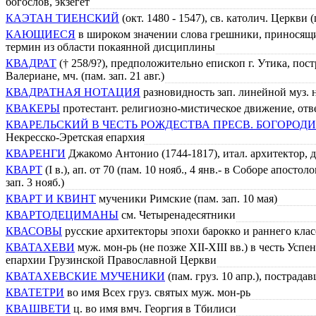
богослов, экзегет
КАЭТАН ТИЕНСКИЙ
(окт. 1480 - 1547), св. католич. Церкви
КАЮЩИЕСЯ
в широком значении слова грешники, приносящие
термин из области покаянной дисциплины
КВАДРАТ
(† 258/9?), предположительно епископ г. Утика, пос
Валериане, мч. (пам. зап. 21 авг.)
КВАДРАТНАЯ НОТАЦИЯ
разновидность зап. линейной муз. 
КВАКЕРЫ
протестант. религиозно-мистическое движение, от
КВАРЕЛЬСКИЙ В ЧЕСТЬ РОЖДЕСТВА ПРЕСВ. БОГОРО
Некресско-Эретская епархия
КВАРЕНГИ
Джакомо Антонио (1744-1817), итал. архитектор, 
КВАРТ
(I в.), ап. от 70 (пам. 10 нояб., 4 янв.- в Соборе апостоло
зап. 3 нояб.)
КВАРТ И КВИНТ
мученики Римские (пам. зап. 10 мая)
КВАРТОДЕЦИМАНЫ
см. Четыренадесятники
КВАСОВЫ
русские архитекторы эпохи барокко и раннего кла
КВАТАХЕВИ
муж. мон-рь (не позже XII-XIII вв.) в честь Ус
епархии Грузинской Православной Церкви
КВАТАХЕВСКИЕ МУЧЕНИКИ
(пам. груз. 10 апр.), пострадав
КВАТЕТРИ
во имя Всех груз. святых муж. мон-рь
КВАШВЕТИ
ц. во имя вмч. Георгия в Тбилиси