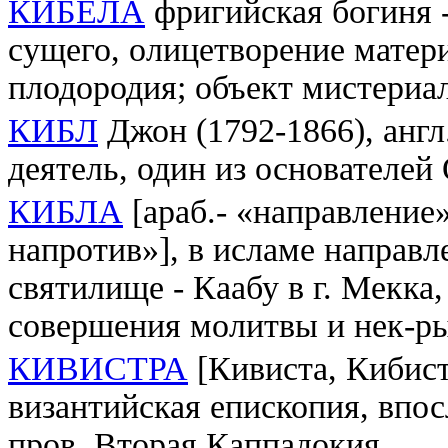
КИБЕЛА
фригийская богиня -
сущего, олицетворение матер
плодородия; объект мистериа
КИБЛ
Джон (1792-1866), англ.
деятель, один из основателе
КИБЛА
[араб.- «направление»
напротив»], в исламе направл
святилище - Каабу в г. Мекка
совершения молитвы и нек-р
КИВИСТРА
[Кивиста, Кибист
византийская епископия, впо
пров. Вторая Каппадокия