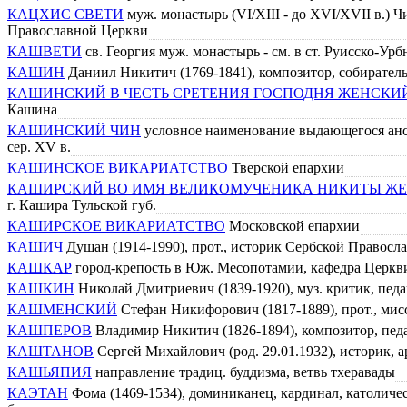
КАЦХИС СВЕТИ
муж. монастырь (VI/XIII - до XVI/XVII в.) 
Православной Церкви
КАШВЕТИ
св. Георгия муж. монастырь - см. в ст. Руисско-Ур
КАШИН
Даниил Никитич (1769-1841), композитор, собирател
КАШИНСКИЙ В ЧЕСТЬ СРЕТЕНИЯ ГОСПОДНЯ ЖЕНСКИ
Кашина
КАШИНСКИЙ ЧИН
условное наименование выдающегося анса
сер. XV в.
КАШИНСКОЕ ВИКАРИАТСТВО
Тверской епархии
КАШИРСКИЙ ВО ИМЯ ВЕЛИКОМУЧЕНИКА НИКИТЫ Ж
г. Кашира Тульской губ.
КАШИРСКОЕ ВИКАРИАТСТВО
Московской епархии
КАШИЧ
Душан (1914-1990), прот., историк Сербской Правосл
КАШКАР
город-крепость в Юж. Месопотамии, кафедра Церкв
КАШКИН
Николай Дмитриевич (1839-1920), муз. критик, педа
КАШМЕНСКИЙ
Стефан Никифорович (1817-1889), прот., мис
КАШПЕРОВ
Владимир Никитич (1826-1894), композитор, педа
КАШТАНОВ
Сергей Михайлович (род. 29.01.1932), историк, 
КАШЬЯПИЯ
направление традиц. буддизма, ветвь тхеравады
КАЭТАН
Фома (1469-1534), доминиканец, кардинал, католиче