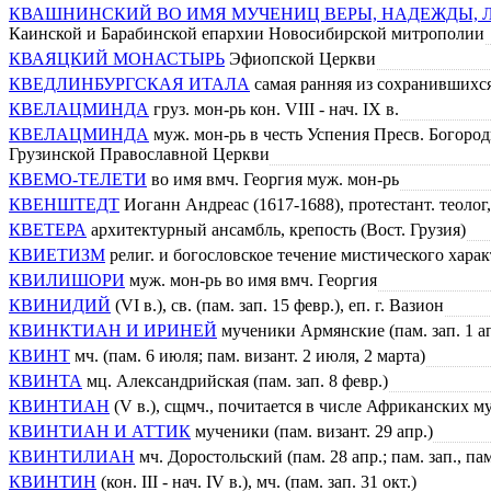
КВАШНИНСКИЙ ВО ИМЯ МУЧЕНИЦ ВЕРЫ, НАДЕЖДЫ,
Каинской и Барабинской епархии Новосибирской митрополии
КВАЯЦКИЙ МОНАСТЫРЬ
Эфиопской Церкви
КВЕДЛИНБУРГСКАЯ ИТАЛА
самая ранняя из сохранившихс
КВЕЛАЦМИНДА
груз. мон-рь кон. VIII - нач. IX в.
КВЕЛАЦМИНДА
муж. мон-рь в честь Успения Пресв. Богор
Грузинской Православной Церкви
КВЕМО-ТЕЛЕТИ
во имя вмч. Георгия муж. мон-рь
КВЕНШТЕДТ
Иоганн Андреас (1617-1688), протестант. теолог
КВЕТЕРА
архитектурный ансамбль, крепость (Вост. Грузия)
КВИЕТИЗМ
религ. и богословское течение мистического харак
КВИЛИШОРИ
муж. мон-рь во имя вмч. Георгия
КВИНИДИЙ
(VI в.), св. (пам. зап. 15 февр.), еп. г. Вазион
КВИНКТИАН И ИРИНЕЙ
мученики Армянские (пам. зап. 1 ап
КВИНТ
мч. (пам. 6 июля; пам. визант. 2 июля, 2 марта)
КВИНТА
мц. Александрийская (пам. зап. 8 февр.)
КВИНТИАН
(V в.), сщмч., почитается в числе Африканских муче
КВИНТИАН И АТТИК
мученики (пам. визант. 29 апр.)
КВИНТИЛИАН
мч. Доростольский (пам. 28 апр.; пам. зап., пам
КВИНТИН
(кон. III - нач. IV в.), мч. (пам. зап. 31 окт.)