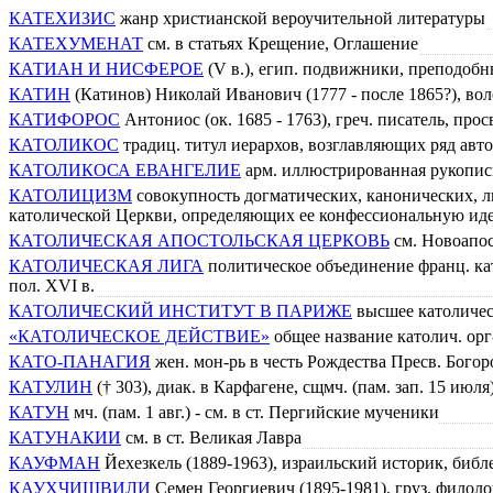
КАТЕХИЗИС
жанр христианской вероучительной литературы
КАТЕХУМЕНАТ
см. в статьях Крещение, Оглашение
КАТИАН И НИСФЕРОЕ
(V в.), егип. подвижники, преподобные
КАТИН
(Катинов) Николай Иванович (1777 - после 1865?), во
КАТИФОРОС
Антониос (ок. 1685 - 1763), греч. писатель, прос
КАТОЛИКОС
традиц. титул иерархов, возглавляющих ряд авт
КАТОЛИКОСА ЕВАНГЕЛИЕ
арм. иллюстрированная рукопись 
КАТОЛИЦИЗМ
совокупность догматических, канонических, л
католической Церкви, определяющих ее конфессиональную ид
КАТОЛИЧЕСКАЯ АПОСТОЛЬСКАЯ ЦЕРКОВЬ
см. Новоапос
КАТОЛИЧЕСКАЯ ЛИГА
политическое объединение франц. ка
пол. XVI в.
КАТОЛИЧЕСКИЙ ИНСТИТУТ В ПАРИЖЕ
высшее католичес
«КАТОЛИЧЕСКОЕ ДЕЙСТВИЕ»
общее название католич. ор
КАТО-ПАНАГИЯ
жен. мон-рь в честь Рождества Пресв. Бог
КАТУЛИН
(† 303), диак. в Карфагене, сщмч. (пам. зап. 15 июля
КАТУН
мч. (пам. 1 авг.) - см. в ст. Пергийские мученики
КАТУНАКИИ
см. в ст. Великая Лавра
КАУФМАН
Йехезкель (1889-1963), израильский историк, библ
КАУХЧИШВИЛИ
Семен Георгиевич (1895-1981), груз. филоло