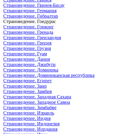
Страноведение. Гвинея-Бисау
Страноведение. Германия
Страноведение. Гибралтар
Страноведение. Гондурас
Страноведение. Гонконг
Страноведение. Гренада
Страноведение. Гренландия
Страноведение. Греция
Страноведение. Грузия
Страноведение. Гуам
Страноведение. Дания
Страноведение. Джибути
Страноведение. Доминика
Страноведение. Доминиканская республика
Страноведение. Египет
Страноведение. Заир
Страноведение. Замбия
Страноведение. Западная Сахара
Страноведение. Западное Самоа
Страноведение. Зимбабве
Страноведение. Израиль
Страноведение. Индия
Страноведение. Индонезия
Страноведение. Иордания