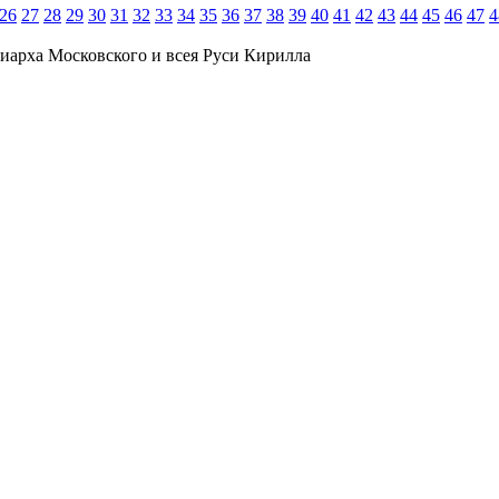
26
27
28
29
30
31
32
33
34
35
36
37
38
39
40
41
42
43
44
45
46
47
4
иарха Московского и всея Руси Кирилла