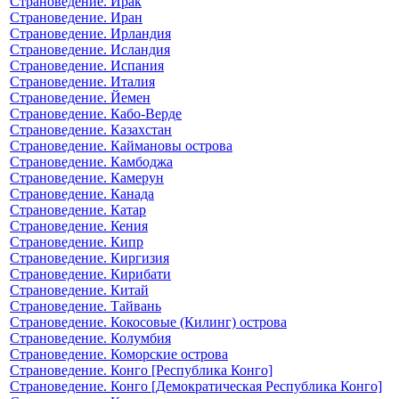
Страноведение. Ирак
Страноведение. Иран
Страноведение. Ирландия
Страноведение. Исландия
Страноведение. Испания
Страноведение. Италия
Страноведение. Йемен
Страноведение. Кабо-Верде
Страноведение. Казахстан
Страноведение. Каймановы острова
Страноведение. Камбоджа
Страноведение. Камерун
Страноведение. Канада
Страноведение. Катар
Страноведение. Кения
Страноведение. Кипр
Страноведение. Киргизия
Страноведение. Кирибати
Страноведение. Китай
Страноведение. Тайвань
Страноведение. Кокосовые (Килинг) острова
Страноведение. Колумбия
Страноведение. Коморские острова
Страноведение. Конго [Республика Конго]
Страноведение. Конго [Демократическая Республика Конго]