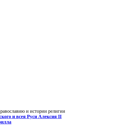
Православию и истории религии
кого и всея Руси Алексия II
рилла