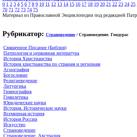
0
1
2
3
4
5
6
7
8
9
10
11
12
13
14
15
16
17
18
19
20
21
22
23
24
25
70
71
72
73
74
75
Материал из Православной Энциклопедии под редакцией Патр
Рубрикатор:
Страноведение
/ Страноведение. Гондурас
Священное Писание (Библия)
Патрология и церковная литература
История Христианства
История христианства по странам и регионам
Агиография
Богословие
Религиеведение
Литургика
Гимнография
Гомилетика
Юридические науки
История. Исторические науки
Всемирная история
История России
Искусство
Страноведение
Страноведение. Австралия