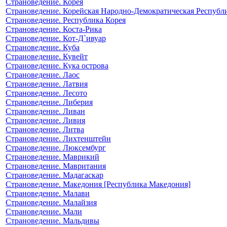
Страноведение. Корея
Страноведение. Корейская Народно-Демократическая Республ
Страноведение. Республика Корея
Страноведение. Коста-Рика
Страноведение. Кот-Д`ивуар
Страноведение. Куба
Страноведение. Кувейт
Страноведение. Кука острова
Страноведение. Лаос
Страноведение. Латвия
Страноведение. Лесото
Страноведение. Либерия
Страноведение. Ливан
Страноведение. Ливия
Страноведение. Литва
Страноведение. Лихтенштейн
Страноведение. Люксембург
Страноведение. Маврикий
Страноведение. Мавритания
Страноведение. Мадагаскар
Страноведение. Македония [Республика Македония]
Страноведение. Малави
Страноведение. Малайзия
Страноведение. Мали
Страноведение. Мальдивы