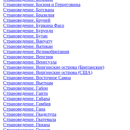
Страноведение. Босния и Герцеговина
Страноведение. Ботсвана
Страноведение. Бразилия
Страноведение. Бруней
Страноведение. Буркина Фасо
Страноведение. Бурунди
Страноведение. Бутан
Страноведение. Вануату
Страноведение. Ватикан
Страноведение. Великобритания
Страноведение. Венгрия
Страноведение. Венесуэла
Страноведение. Виргинские острова (Британские)
Страноведение. Виргинские острова (США)
Страноведение. Восточное Самоа
Страноведение. Вьетнам
Страноведение. Габон
Страноведение. Гаити
Страноведение. Гайана
Страноведение. Гамбия
Страноведение. Гана
Страноведение. Гваделупа
Страноведение. Гватемала
Страноведение. Гвиана
Страноведение. Гвинея