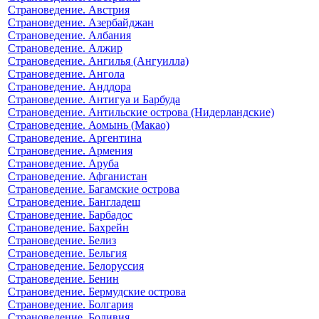
Страноведение. Австрия
Страноведение. Азербайджан
Страноведение. Албания
Страноведение. Алжир
Страноведение. Ангилья (Ангуилла)
Страноведение. Ангола
Страноведение. Анддора
Страноведение. Антигуа и Барбуда
Страноведение. Антильские острова (Нидерландские)
Страноведение. Аомынь (Макао)
Страноведение. Аргентина
Страноведение. Армения
Страноведение. Аруба
Страноведение. Афганистан
Страноведение. Багамские острова
Страноведение. Бангладеш
Страноведение. Барбадос
Страноведение. Бахрейн
Страноведение. Белиз
Страноведение. Бельгия
Страноведение. Белоруссия
Страноведение. Бенин
Страноведение. Бермудские острова
Страноведение. Болгария
Страноведение. Боливия