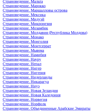
Страноведение. Мальта
Страноведение. Марокко
Страноведение. Маршалловы острова
Страноведение. Мексика
Страноведение. Мидуэй
Страноведение. Микронезия
Страноведение. Мозамбик
Страноведение. Молдавия (Республика Молдова)
Страноведение. Монако
Страноведение. Монголия
Страноведение. Монтсеррат
Страноведение. Мьянма
Страноведение. Намибия
Страноведение. Науру
Страноведение. Непал
Страноведение. Нигер
Страноведение. Нигерия
Страноведение. Нидерланды
Страноведение. Никарагуа
Страноведение. Ниуэ
Страноведение. Новая Зеландия
Страноведение. Новая Каледония
Страноведение. Норвегия
Страноведение. Норфолк
Страноведение. Объединенные Арабские Эмираты