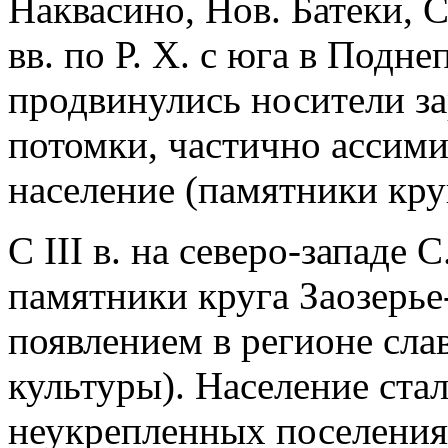
Наквасино, Нов. Батеки, С
вв. по Р. Х. с юга в Подн
продвинулись носители з
потомки, частично ассим
население (памятники кру
С III в. на северо-западе 
памятники круга Заозерье
появлением в регионе сла
культуры). Население ста
неукрепленных поселения