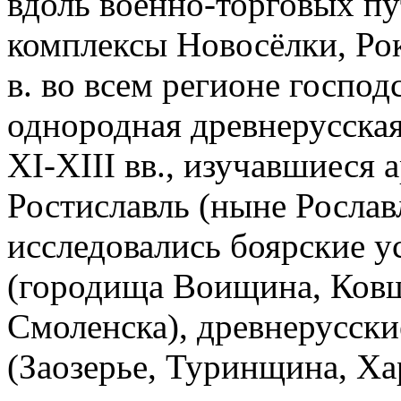
вдоль военно-торговых пу
комплексы Новосёлки, Рок
в. во всем регионе господ
однородная древнерусская
XI-XIII вв., изучавшиеся 
Ростиславль (ныне Рослав
исследовались боярские 
(городища Воищина, Ковш
Смоленска), древнерусск
(Заозерье, Туринщина, Хар