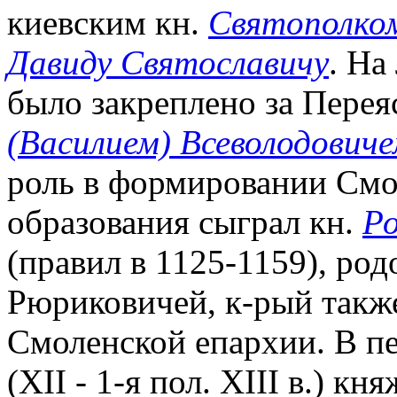
киевским кн.
Святополком
Давиду Святославичу
. На
было закреплено за Перея
(Василием) Всеволодович
роль в формировании Смол
образования сыграл кн.
Ро
(правил в 1125-1159), ро
Рюриковичей, к-рый такж
Смоленской епархии. В п
(XII - 1-я пол. XIII в.) к