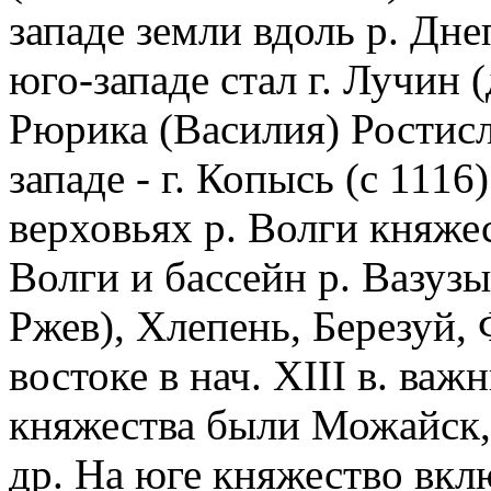
западе земли вдоль р. Дн
юго-западе стал г. Лучин 
Рюрика (Василия) Ростисл
западе - г. Копысь (с 1116
верховьях р. Волги княже
Волги и бассейн р. Вазуз
Ржев), Хлепень, Березуй,
востоке в нач. XIII в. в
княжества были Можайск,
др. На юге княжество вкл