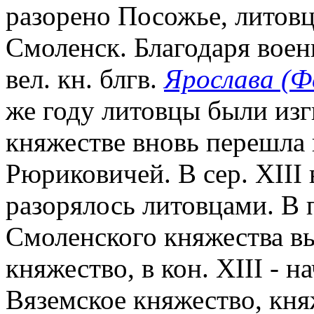
разорено Посожье, литовц
Смоленск. Благодаря вое
вел. кн. блгв.
Ярослава (Ф
же году литовцы были изг
княжестве вновь перешла 
Рюриковичей. В сер. XIII
разорялось литовцами. В п
Смоленского княжества в
княжество, в кон. XIII - 
Вяземское княжество, княж