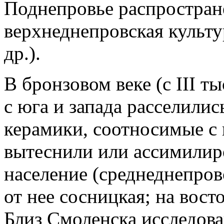
Поднепровье распростран
верхнеднепровская культу
др.).
В бронзовом веке (с III ты
с юга и запада расселили
керамики, соотносимые с
вытеснили или ассимили
население (среднеднепров
от нее сосницкая; на восто
Близ Смоленска исследов