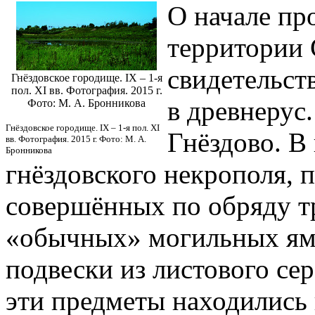
О начале пр
территории С
свидетельст
Гнёздовское городище. IX – 1-я
пол. XI вв. Фотография. 2015 г.
в древнерус
Фото: М. А. Бронникова
Гнёздовское городище. IX – 1-я пол. XI
Гнёздово. В
вв. Фотография. 2015 г. Фото: М. А.
Бронникова
гнёздовского некрополя,
совершённых по обряду т
«обычных» могильных ям
подвески из листового сер
эти предметы находились 