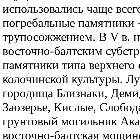
использовались чаще всег
погребальные памятники 
трупосожжением. В V в. на
восточно-балтским субст
памятники типа верхнего 
колочинской культуры. Л
городища Близнаки, Деми
Заозерье, Кислые, Слобо
грунтовый могильник Акат
восточно-балтская мощинск