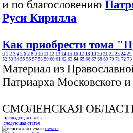
и по благословению
Патр
Руси Кирилла
Как приобрести тома "
0
1
2
3
4
5
6
7
8
9
10
11
12
13
14
15
16
17
18
19
20
21
22
23
24
25
52
53
54
55
56
57
58
59
60
61
62
63
64
65
66
67
68
69
70
71
72
73
Материал из Православно
Патриарха Московского и
СМОЛЕНСКАЯ ОБЛАСТ
предыдущая статья
следующая статья
печать