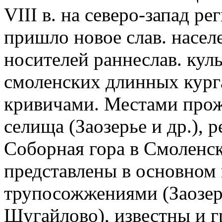
VIII в. на северо-запад ре
пришло новое слав. насел
носителей раннеслав. кул
смоленских длинных кург
кривичами. Местами прож
селища (Заозерье и др.), р
Соборная гора в Смоленс
представлены в основном
трупосожжениями (Заозерь
Шугайлово), известны и г