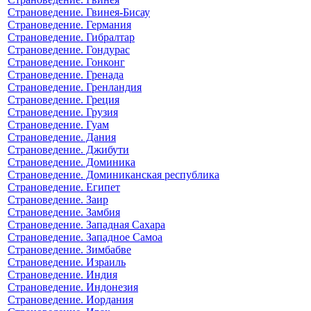
Страноведение. Гвинея-Бисау
Страноведение. Германия
Страноведение. Гибралтар
Страноведение. Гондурас
Страноведение. Гонконг
Страноведение. Гренада
Страноведение. Гренландия
Страноведение. Греция
Страноведение. Грузия
Страноведение. Гуам
Страноведение. Дания
Страноведение. Джибути
Страноведение. Доминика
Страноведение. Доминиканская республика
Страноведение. Египет
Страноведение. Заир
Страноведение. Замбия
Страноведение. Западная Сахара
Страноведение. Западное Самоа
Страноведение. Зимбабве
Страноведение. Израиль
Страноведение. Индия
Страноведение. Индонезия
Страноведение. Иордания