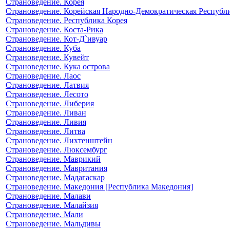
Страноведение. Корея
Страноведение. Корейская Народно-Демократическая Республ
Страноведение. Республика Корея
Страноведение. Коста-Рика
Страноведение. Кот-Д`ивуар
Страноведение. Куба
Страноведение. Кувейт
Страноведение. Кука острова
Страноведение. Лаос
Страноведение. Латвия
Страноведение. Лесото
Страноведение. Либерия
Страноведение. Ливан
Страноведение. Ливия
Страноведение. Литва
Страноведение. Лихтенштейн
Страноведение. Люксембург
Страноведение. Маврикий
Страноведение. Мавритания
Страноведение. Мадагаскар
Страноведение. Македония [Республика Македония]
Страноведение. Малави
Страноведение. Малайзия
Страноведение. Мали
Страноведение. Мальдивы