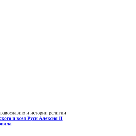
Православию и истории религии
кого и всея Руси Алексия II
рилла