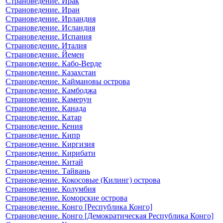
Страноведение. Ирак
Страноведение. Иран
Страноведение. Ирландия
Страноведение. Исландия
Страноведение. Испания
Страноведение. Италия
Страноведение. Йемен
Страноведение. Кабо-Верде
Страноведение. Казахстан
Страноведение. Каймановы острова
Страноведение. Камбоджа
Страноведение. Камерун
Страноведение. Канада
Страноведение. Катар
Страноведение. Кения
Страноведение. Кипр
Страноведение. Киргизия
Страноведение. Кирибати
Страноведение. Китай
Страноведение. Тайвань
Страноведение. Кокосовые (Килинг) острова
Страноведение. Колумбия
Страноведение. Коморские острова
Страноведение. Конго [Республика Конго]
Страноведение. Конго [Демократическая Республика Конго]