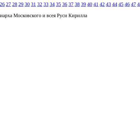
26
27
28
29
30
31
32
33
34
35
36
37
38
39
40
41
42
43
44
45
46
47
4
иарха Московского и всея Руси Кирилла