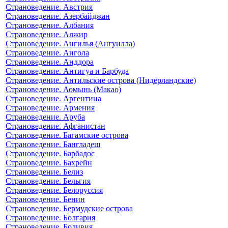
Страноведение. Австрия
Страноведение. Азербайджан
Страноведение. Албания
Страноведение. Алжир
Страноведение. Ангилья (Ангуилла)
Страноведение. Ангола
Страноведение. Анддора
Страноведение. Антигуа и Барбуда
Страноведение. Антильские острова (Нидерландские)
Страноведение. Аомынь (Макао)
Страноведение. Аргентина
Страноведение. Армения
Страноведение. Аруба
Страноведение. Афганистан
Страноведение. Багамские острова
Страноведение. Бангладеш
Страноведение. Барбадос
Страноведение. Бахрейн
Страноведение. Белиз
Страноведение. Бельгия
Страноведение. Белоруссия
Страноведение. Бенин
Страноведение. Бермудские острова
Страноведение. Болгария
Страноведение. Боливия