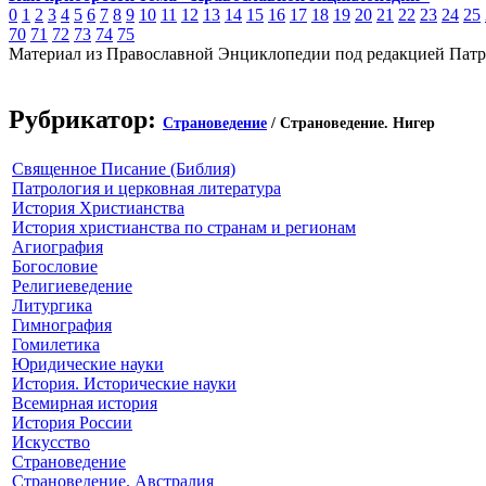
0
1
2
3
4
5
6
7
8
9
10
11
12
13
14
15
16
17
18
19
20
21
22
23
24
25
70
71
72
73
74
75
Материал из Православной Энциклопедии под редакцией Патр
Рубрикатор:
Страноведение
/ Страноведение. Нигер
Священное Писание (Библия)
Патрология и церковная литература
История Христианства
История христианства по странам и регионам
Агиография
Богословие
Религиеведение
Литургика
Гимнография
Гомилетика
Юридические науки
История. Исторические науки
Всемирная история
История России
Искусство
Страноведение
Страноведение. Австралия