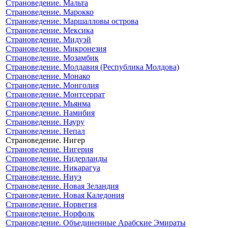
Страноведение. Мальта
Страноведение. Марокко
Страноведение. Маршалловы острова
Страноведение. Мексика
Страноведение. Мидуэй
Страноведение. Микронезия
Страноведение. Мозамбик
Страноведение. Молдавия (Республика Молдова)
Страноведение. Монако
Страноведение. Монголия
Страноведение. Монтсеррат
Страноведение. Мьянма
Страноведение. Намибия
Страноведение. Науру
Страноведение. Непал
Страноведение. Нигер
Страноведение. Нигерия
Страноведение. Нидерланды
Страноведение. Никарагуа
Страноведение. Ниуэ
Страноведение. Новая Зеландия
Страноведение. Новая Каледония
Страноведение. Норвегия
Страноведение. Норфолк
Страноведение. Объединенные Арабские Эмираты