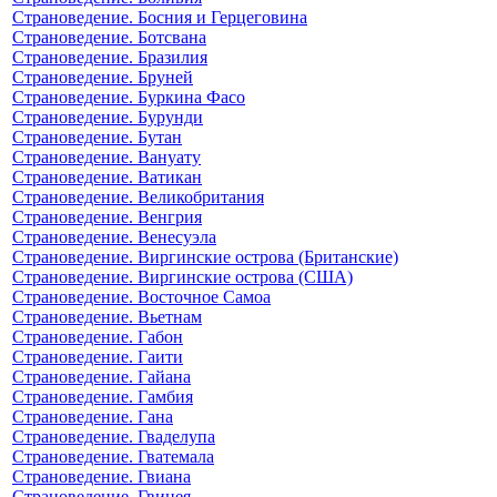
Страноведение. Босния и Герцеговина
Страноведение. Ботсвана
Страноведение. Бразилия
Страноведение. Бруней
Страноведение. Буркина Фасо
Страноведение. Бурунди
Страноведение. Бутан
Страноведение. Вануату
Страноведение. Ватикан
Страноведение. Великобритания
Страноведение. Венгрия
Страноведение. Венесуэла
Страноведение. Виргинские острова (Британские)
Страноведение. Виргинские острова (США)
Страноведение. Восточное Самоа
Страноведение. Вьетнам
Страноведение. Габон
Страноведение. Гаити
Страноведение. Гайана
Страноведение. Гамбия
Страноведение. Гана
Страноведение. Гваделупа
Страноведение. Гватемала
Страноведение. Гвиана
Страноведение. Гвинея