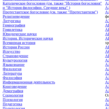
Католическое богословие (см. также "История богословия"
А
и "История философии. Средние века" )
А
Протестантское богословие (см. также "Протестантизм")
А
Религиеведение
ф
Литургика
А
Гимнография
А
Гомилетика
А
Юридические науки
А
История. Исторические науки
А
Всемирная история
хр
История России
А
Искусство
A
Страноведение
А
Культурология
А
Языкознание
А
Филология
А
Литература
А
Философия
А
Информационная деятельность
А
Книговедение
А
Демография
А
Социология
Ол
Психология
А
Педагогика
А
Политология
А