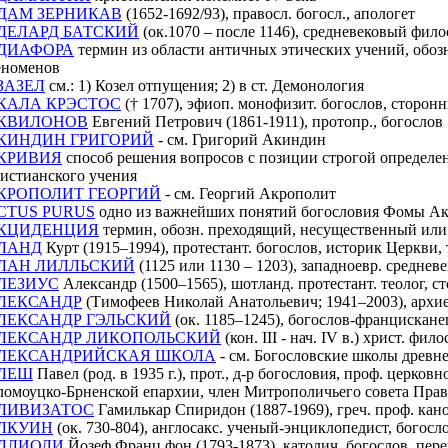
ДАМ ЗЕРНИКАВ
(1652-1692/93), правосл. богосл., апологет
ДЕЛАРД БАТСКИЙ
(oк.1070 – после 1146), средневековый фил
ДИАФОРА
термин из области античных этических учений, обоз
еноменов
ЗАЗЕЛ
см.: 1) Козел отпущения; 2) в ст. Демонология
КАЛА КРЭСТОС
(† 1707), эфиоп. монофизит. богослов, сторон
КВИЛОНОВ
Евгений Петрович (1861-1911), протопр., богослов
КИНДИН ГРИГОРИЙ
- см. Григорий Акиндин
КРИВИЯ
способ решения вопросов с позиции строгой определен
истианского учения
КРОПОЛИТ ГЕОРГИЙ
- см. Георгий Акрополит
CTUS PURUS
одно из важнейших понятий богословия Фомы Акв
КЦИДЕНЦИЯ
термин, обозн. преходящий, несущественный или
ЛАНД
Курт (1915–1994), протестант. богослов, историк Церкви, 
ЛАН ЛИЛЛЬСКИЙ
(1125 или 1130 – 1203), западноевр. среднев
ЛЕЗИУС
Александр (1500–1565), шотланд. протестант. теолог, 
ЛЕКСАНДР
(Тимофеев Николай Анатольевич; 1941–2003), архи
ЛЕКСАНДР ГЭЛЬСКИЙ
(ок. 1185–1245), богослов-францисканец
ЛЕКСАНДР ЛИКОПОЛЬСКИЙ
(кон. III - нач. IV в.) христ. фил
ЛЕКСАНДРИЙСКАЯ ШКОЛА
- см. Богословские школы древн
ЛЕШ
Павел (род. в 1935 г.), прот., д-р богословия, проф. церк
омоуцко-Брненской епархии, член Митрополичьего совета Пра
ЛИВИЗАТОС
Гамилькар Спиридон (1887-1969), греч. проф. кан
ЛКУИН
(ок. 730-804), англосакс. ученый-энциклопедист, богос
ЛЛИОЛИ
Йозеф Франц фон (1793-1873), католич. богослов, пер