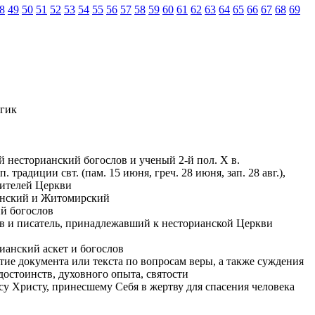
8
49
50
51
52
53
54
55
56
57
58
59
60
61
62
63
64
65
66
67
68
69
огик
 несторианский богослов и ученый 2-й пол. Х в.
. традиции свт. (пам. 15 июня, греч. 28 июня, зап. 28 авг.),
чителей Церкви
лынский и Житомирский
ий богослов
лов и писатель, принадлежавший к несторианской Церкви
рианский аскет и богослов
тие документа или текста по вопросам веры, а также суждения
достоинств, духовного опыта, святости
у Христу, принесшему Себя в жертву для спасения человека