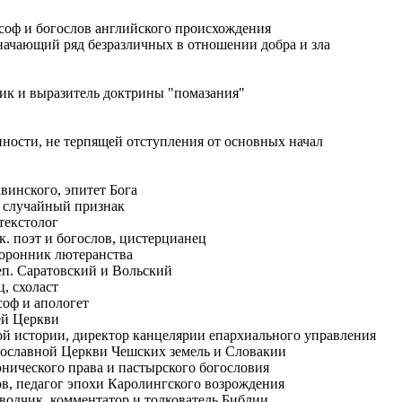
ософ и богослов английского происхождения
начающий ряд безразличных в отношении добра и зла
ник и выразитель доктрины "помазания"
ности, не терпящей отступления от основных начал
инского, эпитет Бога
 случайный признак
текстолог
ек. поэт и богослов, цистерцианец
сторонник лютеранства
еп. Саратовский и Вольский
, схоласт
ософ и апологет
ей Церкви
овной истории, директор канцелярии епархиального управления
вославной Церкви Чешских земель и Словакии
онического права и пастырского богословия
лов, педагог эпохи Каролингского возрождения
еводчик, комментатор и толкователь Библии