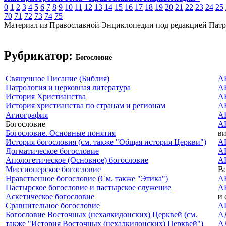
0
1
2
3
4
5
6
7
8
9
10
11
12
13
14
15
16
17
18
19
20
21
22
23
24
25
70
71
72
73
74
75
Материал из Православной Энциклопедии под редакцией Патр
Рубрикатор:
Богословие
Священное Писание (Библия)
А
Патрология и церковная литература
А
История Христианства
А
История христианства по странам и регионам
А
Агиография
А
Богословие
А
Богословие. Основные понятия
ви
История богословия (см. также "Общая история Церкви")
А
Догматическое богословие
А
Апологетическое (Основное) богословие
А
Миссионерское богословие
Во
Нравственное богословие (См. также "Этика")
А
Пастырское богословие и пастырское служение
А
Аскетическое богословие
и 
Сравнительное богословие
А
Богословие Восточных (нехалкидонских) Церквей (см.
А
также "История Восточных (нехалкидонских) Церквей")
А