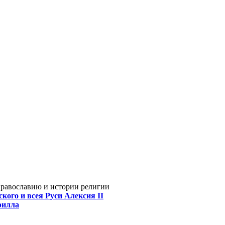
Православию и истории религии
кого и всея Руси Алексия II
рилла