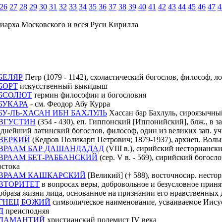
26
27
28
29
30
31
32
33
34
35
36
37
38
39
40
41
42
43
44
45
46
47
4
иарха Московского и всея Руси Кирилла
БЕЛЯР
Петр (1079 - 1142), схоластический богослов, философ, л
БОРТ
искусственный выкидыш
БСОЛЮТ
термин философии и богословия
БУКАРА
- см. Феодор Абу Курра
БУ-ЛЬ-ХАСАН ИБН БАХЛУЛЬ
Хассан бар Бахлуль, сироязычный
ВГУСТИН
(354 - 430), еп. Гиппонский [Иппонийский], блж., в зап
днейший латинский богослов, философ, один из великих зап. у
ВЕРКИЙ
(Кедров Поликарп Петрович; 1879-1937), архиеп. Во
ВРААМ БАР ДАШАНДАДАД
(VIII в.), сирийский несторианск
ВРААМ БЕТ-РАББАНСКИЙ
(сер. V в. - 569), сирийский богос
стока
ВРААМ КАШКАРСКИЙ
[Великий] († 588), восточносир. несто
ВТОРИТЕТ
в вопросах веры, добровольное и безусловное приня
образа жизни лица, основанное на признании его нравственных 
ГНЕЦ БОЖИЙ
символическое наименование, усваиваемое Иисус
Д
преисподняя
ДАМАНТИЙ
христианский полемист IV века