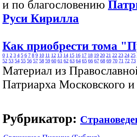
и по благословению
Патр
Руси Кирилла
Как приобрести тома "
0
1
2
3
4
5
6
7
8
9
10
11
12
13
14
15
16
17
18
19
20
21
22
23
24
25
52
53
54
55
56
57
58
59
60
61
62
63
64
65
66
67
68
69
70
71
72
73
Материал из Православно
Патриарха Московского и
Рубрикатор:
Страноведе