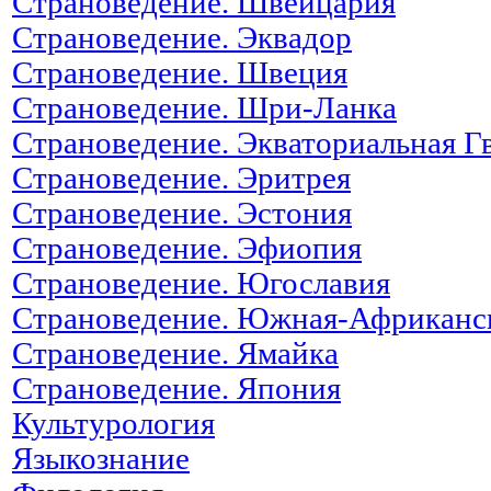
Страноведение. Швейцария
Страноведение. Эквадор
Страноведение. Швеция
Страноведение. Шри-Ланка
Страноведение. Экваториальная Г
Страноведение. Эритрея
Страноведение. Эстония
Страноведение. Эфиопия
Страноведение. Югославия
Страноведение. Южная-Африканск
Страноведение. Ямайка
Страноведение. Япония
Культурология
Языкознание