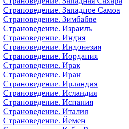
Страноведение. Западная Сахара
Страноведение. Западное Самоа
Страноведение. Зимбабве
Страноведение. Израиль
Страноведение. Индия
Страноведение. Индонезия
Страноведение. Иордания
Страноведение. Ирак
Страноведение. Иран
Страноведение. Ирландия
Страноведение. Исландия
Страноведение. Испания
Страноведение. Италия
Страноведение. Йемен