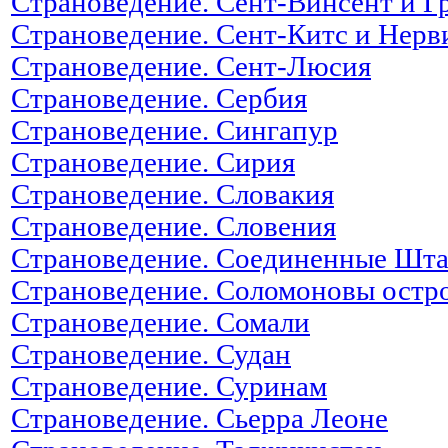
Страноведение. Сент-Винсент и 
Страноведение. Сент-Китс и Нерв
Страноведение. Сент-Люсия
Страноведение. Сербия
Страноведение. Сингапур
Страноведение. Сирия
Страноведение. Словакия
Страноведение. Словения
Страноведение. Соединенные Шт
Страноведение. Соломоновы остр
Страноведение. Сомали
Страноведение. Судан
Страноведение. Суринам
Страноведение. Сьерра Леоне