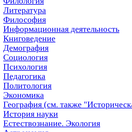
Филология
Литература
Философия
Информационная деятельность
Книговедение
Демография
Социология
Психология
Педагогика
Политология
Экономика
География (см. также "Историческ
История науки
Естествознание. Экология