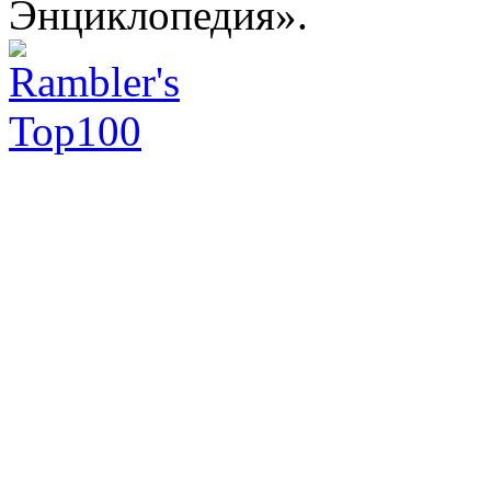
Энциклопедия».