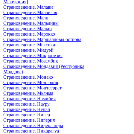
Македония]
Страноведение. Малави
Страноведение. Малайзия
Страноведение. Мали
Страноведение. Мальдивы
Страноведение. Мальта
Страноведение. Марокко
Страноведение. Маршалловы острова
Страноведение. Мексика
Страноведение. Мидуэй
Страноведение. Микронезия
Страноведение. Мозамбик
Страноведение. Молдавия (Республика
Молдова)
Страноведение. Монако
Страноведение. Монголия
Страноведение. Монтсеррат
Страноведение. Мьянма
Страноведение. Намибия
Страноведение. Науру
Страноведение. Непал
Страноведение. Нигер
Страноведение. Нигерия
Страноведение. Нидерланды
Страноведение. Никарагуа