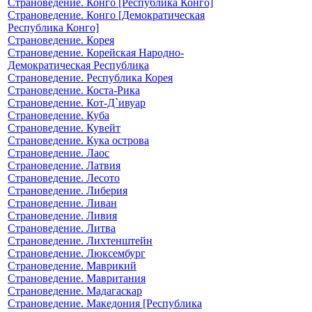
Страноведение. Конго [Республика Конго]
Страноведение. Конго [Демократическая
Республика Конго]
Страноведение. Корея
Страноведение. Корейская Народно-
Демократическая Республика
Страноведение. Республика Корея
Страноведение. Коста-Рика
Страноведение. Кот-Д`ивуар
Страноведение. Куба
Страноведение. Кувейт
Страноведение. Кука острова
Страноведение. Лаос
Страноведение. Латвия
Страноведение. Лесото
Страноведение. Либерия
Страноведение. Ливан
Страноведение. Ливия
Страноведение. Литва
Страноведение. Лихтенштейн
Страноведение. Люксембург
Страноведение. Маврикий
Страноведение. Мавритания
Страноведение. Мадагаскар
Страноведение. Македония [Республика