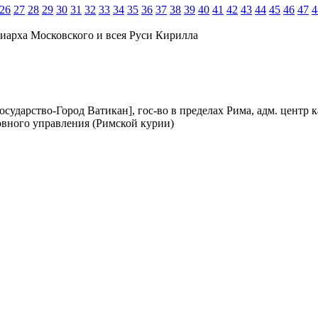
26
27
28
29
30
31
32
33
34
35
36
37
38
39
40
41
42
43
44
45
46
47
4
иарха Московского и всея Руси Кирилла
осударство-Город Ватикан], гос-во в пределах Рима, адм. центр
овного управления (Римской курии)