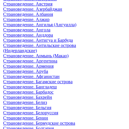
Страноведение. Австрия
Страноведение. Азербайджан
Страноведение. Албания
Страноведение. Алжир
Страноведение. Ангилья (Ангуилла)
Страноведение. Ангола
Страноведение. Анддора
Страноведение. Антигуа и Барбуда
Страноведение. Антильские острова
(Нидерландские)
Страноведение. Аомынь (Макао)
Страноведение. Аргентина
Страноведение. Армения
Страноведение. Аруба
Страноведение. Афганистан
Страноведение. Багамские острова
Страноведение. Бангладеш
Страноведение. Барбадос
Страноведение. Бахрейн
Страноведение. Белиз
Страноведение. Бельгия
Страноведение. Белоруссия
Страноведение. Бенин
Страноведение. Бермудские острова
Страноведение. Болгария