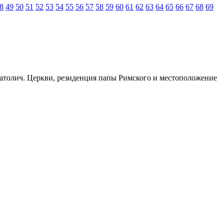
8
49
50
51
52
53
54
55
56
57
58
59
60
61
62
63
64
65
66
67
68
69
 католич. Церкви, резиденция папы Римского и местоположение