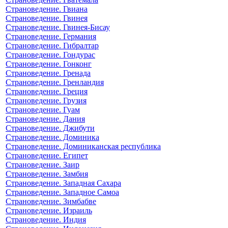
Страноведение. Гвиана
Страноведение. Гвинея
Страноведение. Гвинея-Бисау
Страноведение. Германия
Страноведение. Гибралтар
Страноведение. Гондурас
Страноведение. Гонконг
Страноведение. Гренада
Страноведение. Гренландия
Страноведение. Греция
Страноведение. Грузия
Страноведение. Гуам
Страноведение. Дания
Страноведение. Джибути
Страноведение. Доминика
Страноведение. Доминиканская республика
Страноведение. Египет
Страноведение. Заир
Страноведение. Замбия
Страноведение. Западная Сахара
Страноведение. Западное Самоа
Страноведение. Зимбабве
Страноведение. Израиль
Страноведение. Индия