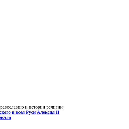
Православию и истории религии
кого и всея Руси Алексия II
рилла