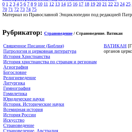
0
1
2
3
4
5
6
7
8
9
10
11
12
13
14
15
16
17
18
19
20
21
22
23
24
25
70
71
72
73
74
75
Материал из Православной Энциклопедии под редакцией Патр
Рубрикатор:
Страноведение
/ Страноведение. Ватикан
Священное Писание (Библия)
ВАТИКАН
[Г
Патрология и церковная литература
органов церк
История Христианства
История христианства по странам и регионам
Агиография
Богословие
Религиеведение
Литургика
Гимнография
Гомилетика
Юридические науки
История. Исторические науки
Всемирная история
История России
Искусство
Страноведение
Страноведение. Австралия