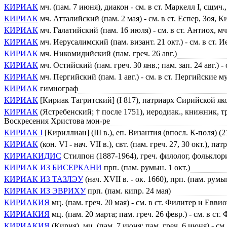
КИРИАК
мч. (пам. 7 июня), диакон - см. в ст. Маркелл I, сщмч
КИРИАК
мч. Атталийский (пам. 2 мая) - см. в ст. Еспер, Зоя,
КИРИАК
мч. Галатийский (пам. 16 июля) - см. в ст. Антиох, м
КИРИАК
мч. Иерусалимский (пам. визант. 21 окт.) - см. в ст.
КИРИАК
мч. Никомидийский (пам. греч. 26 авг.)
КИРИАК
мч. Остийский (пам. греч. 30 янв.; пам. зап. 24 авг.) 
КИРИАК
мч. Пергийский (пам. 1 авг.) - см. в ст. Пергийские 
КИРИАК
гимнограф
КИРИАК
[Кириак Тагритский] (Ɨ 817), патриарх Сирийской яко
КИРИАК
(Ястребенский; † после 1751), иеродиак., книжник, 
Воскресения Христова мон-ре
КИРИАК I
[Кириллиан] (III в.), еп. Византия (впосл. К-поля) (
КИРИАК
(кон. VI - нач. VII в.), свт. (пам. греч. 27, 30 окт.), п
КИРИАКИДИС
Стилпон (1887-1964), греч. филолог, фольклор
КИРИАК ИЗ БИСЕРКАНИ
прп. (пам. румын. 1 окт.)
КИРИАК ИЗ ТАЗЛЭУ
(нач. XVII в. - ок. 1660), прп. (пам. р
КИРИАК ИЗ ЭВРИХУ
прп. (пам. кипр. 24 мая)
КИРИАКИЯ
мц. (пам. греч. 20 мая) - см. в ст. Филитер и Евви
КИРИАКИЯ
мц. (пам. 20 марта; пам. греч. 26 февр.) - см. в 
КИРИАКИЯ
(Кирия), мц. (пам. 7 июня; пам. греч. 6 июня) - с