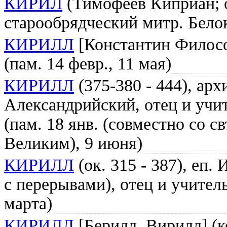
КИРИЛ
(Тимофеев Киприан; ок
старообрядческий митр. Бел
КИРИЛЛ
[Константин Философ
(пам. 14 февр., 11 мая)
КИРИЛЛ
(375-380 - 444), ар
Александрийский, отец и учи
(пам. 18 янв. (совместно со с
Великим), 9 июня)
КИРИЛЛ
(ок. 315 - 387), еп.
с перерывами), отец и учитель
марта)
КИРИЛЛ
[Берилл, Вирилл] (кон