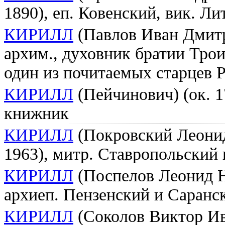
1890), еп. Ковенский, вик. Л
КИРИЛЛ
(Павлов Иван Дмитр
архим., духовник братии Тро
один из почитаемых старцев
КИРИЛЛ
(Пейчинович) (ок. 17
книжник
КИРИЛЛ
(Покровский Леонид
1963), митр. Ставропольский
КИРИЛЛ
(Поспелов Леонид Н
архиеп. Пензенский и Саранс
КИРИЛЛ
(Соколов Виктор Ива