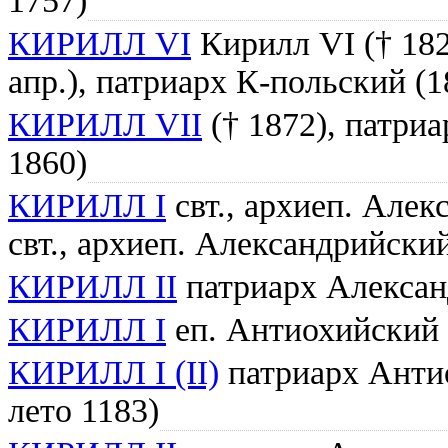
1757)
КИРИЛЛ VI
Кирилл VI († 1821
апр.), патриарх К-польский (1
КИРИЛЛ VII
(† 1872), патриа
1860)
КИРИЛЛ I
свт., архиеп. Алек
свт., архиеп. Александрийски
КИРИЛЛ II
патриарх Алексан
КИРИЛЛ I
еп. Антиохийский (о
КИРИЛЛ I (II)
патриарх Антио
лето 1183)