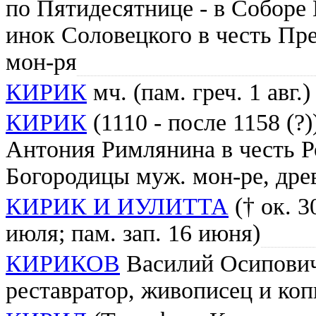
по Пятидесятнице - в Соборе
инок Соловецкого в честь Пр
мон-ря
КИРИК
мч. (пам. греч. 1 авг.) 
КИРИК
(1110 - после 1158 (?)
Антония Римлянина в честь Р
Богородицы муж. мон-ре, дре
КИРИК И ИУЛИТТА
(† ок. 3
июля; пам. зап. 16 июня)
КИРИКОВ
Василий Осипович 
реставратор, живописец и коп