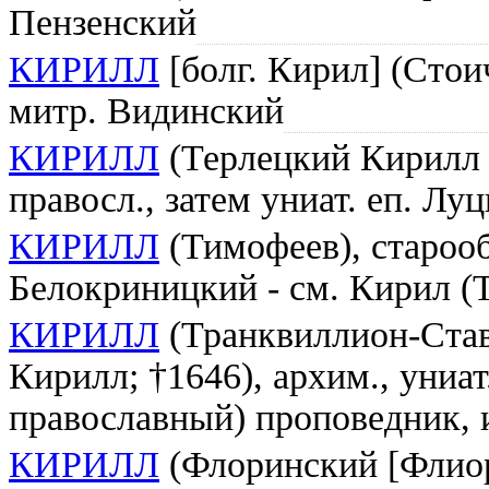
Пензенский
КИРИЛЛ
[болг. Кирил] (Стои
митр. Видинский
КИРИЛЛ
(Терлецкий Кирилл 
правосл., затем униат. еп. Л
КИРИЛЛ
(Тимофеев), староо
Белокриницкий - см. Кирил (
КИРИЛЛ
(Транквиллион-Став
Кирилл; †1646), архим., униат
православный) проповедник, 
КИРИЛЛ
(Флоринский [Флио