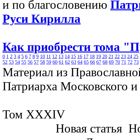
и по благословению
Патр
Руси Кирилла
Как приобрести тома "
0
1
2
3
4
5
6
7
8
9
10
11
12
13
14
15
16
17
18
19
20
21
22
23
24
25
52
53
54
55
56
57
58
59
60
61
62
63
64
65
66
67
68
69
70
71
72
73
Материал из Православно
Патриарха Московского и
Том XXXIV
Новая статья
Но