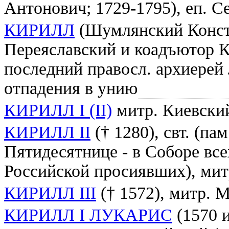
Антонович; 1729-1795), еп. С
КИРИЛЛ
(Шумлянский Конста
Переяславский и коадъютор К
последний правосл. архиерей 
отпадения в унию
КИРИЛЛ I (II)
митр. Киевский
КИРИЛЛ II
(† 1280), свт. (па
Пятидесятнице - в Соборе все
Российской просиявших), мит
КИРИЛЛ III
(† 1572), митр. 
КИРИЛЛ I ЛУКАРИС
(1570 и