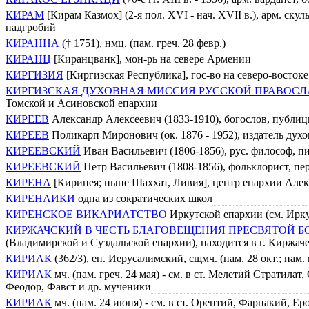
КИРАМ
[Кирам Казмох] (2-я пол. XVI - нач. XVII в.), арм. ску
надгробий
КИРАННА
(† 1751), нмц. (пам. греч. 28 февр.)
КИРАНЦ
[Киранцванк], мон-рь на севере Армении
КИРГИЗИЯ
[Киргизская Республика], гос-во на северо-восток
КИРГИЗСКАЯ ДУХОВНАЯ МИССИЯ РУССКОЙ ПРАВОСЛ
Томской и Асиновской епархии
КИРЕЕВ
Александр Алексеевич (1833-1910), богослов, публи
КИРЕЕВ
Поликарп Миронович (ок. 1876 - 1952), издатель ду
КИРЕЕВСКИЙ
Иван Васильевич (1806-1856), рус. философ, п
КИРЕЕВСКИЙ
Петр Васильевич (1808-1856), фольклорист, пер
КИРЕНА
[Киринея; ныне Шаххат, Ливия], центр епархии Але
КИРЕНАИКИ
одна из сократических школ
КИРЕНСКОЕ ВИКАРИАТСТВО
Иркутской епархии (см. Ирку
КИРЖАЧСКИЙ В ЧЕСТЬ БЛАГОВЕЩЕНИЯ ПРЕСВЯТОЙ 
(Владимирской и Суздальской епархии), находится в г. Киржач
КИРИАК
(362/3), еп. Иерусалимский, сщмч. (пам. 28 окт.; пам. ви
КИРИАК
мч. (пам. греч. 24 мая) - см. в ст. Мелетий Стратил
Феодор, Фавст и др. мученики
КИРИАК
мч. (пам. 24 июня) - см. в ст. Орентий, Фарнакий, 