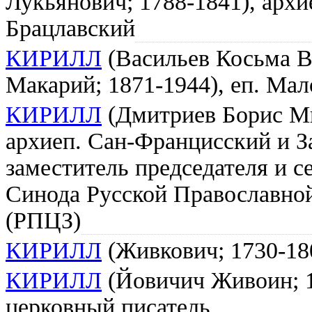
Лукьянович; 1788-1841), архи
Брацлавский
КИРИЛЛ
(Васильев Косьма В
Макарий; 1871-1944), еп. Ма
КИРИЛЛ
(Дмитриев Борис Ми
архиеп. Сан-Францисский и З
заместитель председателя и с
Синода Русской Православной
(РПЦЗ)
КИРИЛЛ
(Живкович; 1730-180
КИРИЛЛ
(Йовичич Живоин; 1
церковный писатель