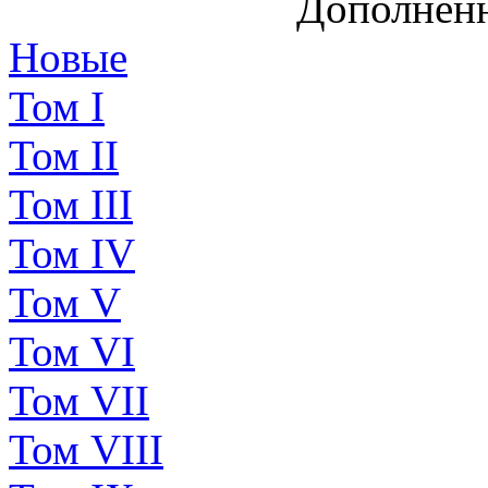
Дополненн
Новые
Том I
Том II
Том III
Том IV
Том V
Том VI
Том VII
Том VIII