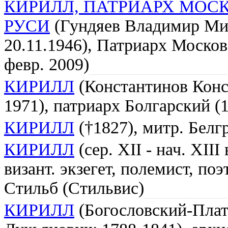
КИРИЛЛ, ПАТРИАРХ МОС
РУСИ
(Гундяев Владимир Мих
20.11.1946), Патриарх Москов
февр. 2009)
КИРИЛЛ
(Константинов Конс
1971), патриарх Болгарский (
КИРИЛЛ
(†1827), митр. Белг
КИРИЛЛ
(сер. XII - нач. XIII
визант. экзегет, полемист, по
Стильб (Стильвис)
КИРИЛЛ
(Богословский-Плат