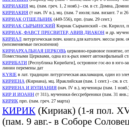
КИРИАКИЯ
мц. (пам. греч. 1, 2 нояб.) - см. в ст. Домна, До
КИРИАКИЯ
(† нач. IV в.), мц. (пам. 7 июля; пам. визант. 7 и 26
КИРИАК ОТШЕЛЬНИК
(449-556), прп. (пам. 29 сент.)
КИРИАК СЫРЬИНСКИЙ
Кириак Сырьинский - см. Кирилл, 
КИРИАК, ФАВСТ ПРЕСВИТЕР, АВИВ ДИАКОН
и др. мучени
КИРИАЛ
литургическая певч. книга для католич. мессы рим. о
(неизменяемые песнопения)
КИРИАРХАЛЬНАЯ ЦЕРКОВЬ
церковно-правовое понятие, от
Поместными Церквами, одна из к-рых имеет автокефальный ста
КИРИБАТИ
[Республика Кирибати], островное гос-во в юго-за
линии перемены дат
KYRIE
в лат. традиции литургическая аккламация, один из эл
КИРИЕНА
(Кириана), мц. Ираклийская (пам. 1 сент.) - см. в 
КИРИЕНА И ИУЛИАНИЯ
(нач. IV в.), мученицы (пам. 1 нояб.
КИР И ИОАНН
(† 311), мученики-бессребреники (пам. 31 янв.
КИРИК
прп. (пам. греч. 27 марта)
КИРИК
(Кириак) (1-я пол. XV
(пам. 9 авг.- в Соборе Солов