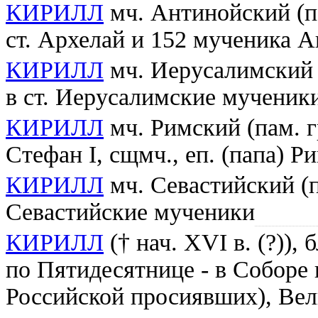
КИРИЛЛ
мч. Антинойский (пам
ст. Архелай и 152 мученика 
КИРИЛЛ
мч. Иерусалимский (п
в ст. Иерусалимские мученик
КИРИЛЛ
мч. Римский (пам. гре
Стефан I, сщмч., еп. (папа) Р
КИРИЛЛ
мч. Севастийский (па
Севастийские мученики
КИРИЛЛ
(† нач. XVI в. (?)),
по Пятидесятнице - в Соборе 
Российской просиявших), Ве