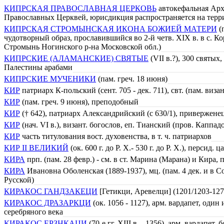
КИПРСКАЯ ПРАВОСЛАВНАЯ ЦЕРКОВЬ
автокефальная Арх
Православных Церквей, юрисдикция распространяется на тер
КИПРСКАЯ СТРОМЫНСКАЯ ИКОНА БОЖИЕЙ МАТЕРИ
(
чудотворный образ, прославившийся во 2-й четв. XIX в. в с. К
Стромынь Ногинского р-на Московской обл.)
КИПРСКИЕ (АЛАМАНСКИЕ) СВЯТЫЕ
(VII в.?), 300 святы
Палестины арабами
КИПРСКИЕ МУЧЕНИКИ
(пам. греч. 18 июня)
КИР
патриарх К-польский (сент. 705 - дек. 711), свт. (пам. визант
КИР
(пам. греч. 9 июня), преподобный
КИР
(† 642), патриарх Александрийский (c 630/1), привержен
КИР
(нач. VI в.), визант. богослов, еп. Тианский (пров. Каппад
КИР
часть титулования вост. духовенства, в т. ч. патриархов
КИР II ВЕЛИКИЙ
(ок. 600 г. до Р. Х.- 530 г. до Р. Х.), перси
КИРА
прп. (пам. 28 февр.) - см. в ст. Марина (Марана) и Кира,
КИРА
Ивановна Оболенская (1889-1937), мц. (пам. 4 дек. и в
Русской)
КИРАКОС ГАНДЗАКЕЦИ
[Гетикци, Аревелци] (1201/1203-1271
КИРАКОС ДРАЗАРКЦИ
(ок. 1056 - 1127), арм. вардапет, один
серебряного века
КИРАКОС ЕРЗНКАЦИ
(70-е гг. XIII в. - 1356), арм. вардапет,