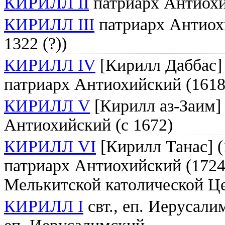
КИРИЛЛ II
патриарх Антиохий
КИРИЛЛ III
патриарх Антиох
1322 (?))
КИРИЛЛ IV
[Кирилл Даббас] (
патриарх Антиохийский (1618
КИРИЛЛ V
[Кирилл аз-Заим] 
Антиохийский (с 1672)
КИРИЛЛ VI
[Кирилл Танас] (
патриарх Антиохийский (1724-
Мелькитской католической Ц
КИРИЛЛ I
свт., еп. Иерусалим