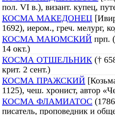
пол. VI в.), визант. купец, п
КОСМА МАКЕДОНЕЦ
[Ивир
1692), иером., греч. мелург, 
КОСМА МАЮМСКИЙ
прп. (
14 окт.)
КОСМА ОТШЕЛЬНИК
(† 65
крит. 2 сент.)
КОСМА ПРАЖСКИЙ
[Козьма
1125), чеш. хронист, автор «
КОСМА ФЛАМИАТОС
(1786
писатель, проповедник и общ