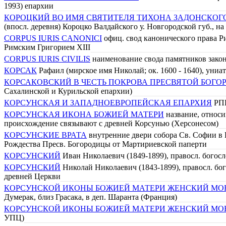
1993) епархии
КОРОЦКИЙ ВО ИМЯ СВЯТИТЕЛЯ ТИХОНА ЗАДОНСКОГ
(впосл. деревня) Короцко Валдайского у. Новгородской губ., на
CORPUS IURIS CANONICI
офиц. свод канонического права Р
Римским Григорием XIII
CORPUS IURIS CIVILIS
наименование свода памятников закон
КОРСАК
Рафаил (мирское имя Николай; ок. 1600 - 1640), униа
КОРСАКОВСКИЙ В ЧЕСТЬ ПОКРОВА ПРЕСВЯТОЙ БОГ
Сахалинской и Курильской епархии)
КОРСУНСКАЯ И ЗАПАДНОЕВРОПЕЙСКАЯ ЕПАРХИЯ
РП
КОРСУНСКАЯ ИКОНА БОЖИЕЙ МАТЕРИ
название, относи
происхождение связывают с древней Корсунью (Херсонесом)
КОРСУНСКИЕ ВРАТА
внутренние двери собора Св. Софии в 
Рождества Пресв. Богородицы от Мартириевской паперти
КОРСУНСКИЙ
Иван Николаевич (1849-1899), правосл. богос
КОРСУНСКИЙ
Николай Николаевич (1843-1899), правосл. бог
древней Церкви
КОРСУНСКОЙ ИКОНЫ БОЖИЕЙ МАТЕРИ ЖЕНСКИЙ МО
Думерак, близ Грасака, в деп. Шаранта (Франция)
КОРСУНСКОЙ ИКОНЫ БОЖИЕЙ МАТЕРИ ЖЕНСКИЙ МО
УПЦ)