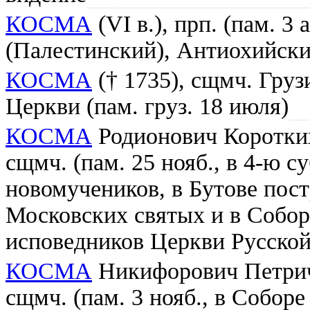
КОСМА
(VI в.), прп. (пам. 3 
(Палестинский), Антиохийск
КОСМА
(† 1735), сщмч. Гру
Церкви (пам. груз. 18 июля)
КОСМА
Родионович Коротких
сщмч. (пам. 25 нояб., в 4-ю с
новомучеников, в Бутове пос
Московских святых и в Собор
исповедников Церкви Русской
КОСМА
Никифорович Петриче
сщмч. (пам. 3 нояб., в Собор