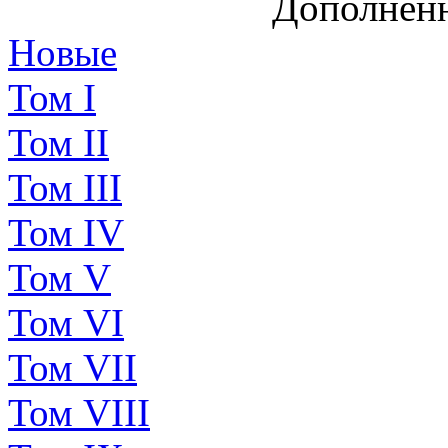
Дополненн
Новые
Том I
Том II
Том III
Том IV
Том V
Том VI
Том VII
Том VIII