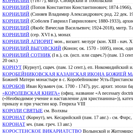
КОРНИЛИЙ
(†1677), митр. Сибирский и Тобольский
КОРНИЛИЙ
(Попов Константин Константинович; 1874-1966),
КОРНИЛИЙ
(Синяев Владимир Александрович; род. 22 дек. 
КОРНИЛИЙ
(Соболев Гавриил Гавриилович; 1880-1933), арх
КОРНИЛИЙ
(Якобс Вячеслав Васильевич; 1924-2018), митр. 
КОРНИЛИЙ
(сер. XVI в.), монах
КОРНИЛИЙ АГИОРИТ
мон., визант. мелург (кон. XIII - нач. X
КОРНИЛИЙ ВЫГОВСКИЙ
(Конон; ок. 1570 - 1695), инок, о
КОРНИЛИЙ СОТНИК
(I в.), св. (исп. или сщмч.?) (пам. 13 сент
20 окт.)
КОРНУТ
[Курнут], сщмч. (пам. 12 сент.), еп. Никомидийский
КОРОБЕЙНИКОВСКАЯ КАЗАНСКАЯ ИКОНА БОЖИЕЙ М
Божией Матери монастыре в с. Коробейникове Усть-Пристанско
КОРОБОВ
Иван Кузьмич (ок. 1700 - 1747), рус. архит. эпохи б
«КОРОЛЕВСКАЯ КНИГА»
(офиц. название «A necessary doctrin
(«Необходимое учение и наставление для христианина»)), кате
приказу и при участии кор. Генриха VIII
КОРОЛИ СВЯТЫЕ
см. Волхвы
КОРОНАТ
(Корнут), мч. Кесарийский (пам. 17 авг.) - см. Фир
КОРОНАТ
мч. (пам. греч. 13 авг.)
КОРОСТЕНСКОЕ ВИКАРИАТСТВО
Волынской и Житомирско