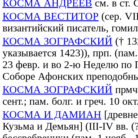
КОСМА АНДРЕЕВ
см. в ст.
КОСМА ВЕСТИТОР
(сер. VII
византийский писатель, гомил
КОСМА ЗОГРАФСКИЙ
(† 13
указывается 1423)), прп. (пам. 
23 февр. и во 2-ю Неделю по 
Соборе Афонских преподобн
КОСМА ЗОГРАФСКИЙ
прмч.
сент.; пам. болг. и греч. 10 окт
КОСМА И ДАМИАН
[древне
Кузьма и Демьян] (III-IV вв. (
бессребреники (пам. 1 нояб., 1