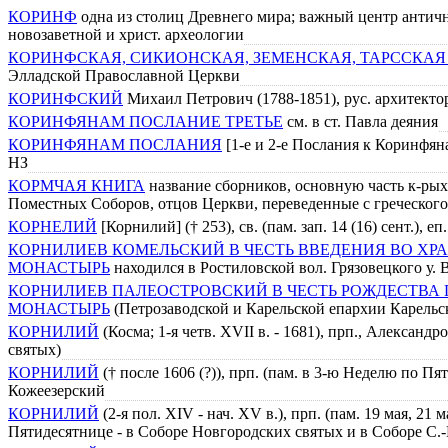
КОРИНФ
одна из столиц Древнего мира; важный центр античн
новозаветной и христ. археологии
КОРИНФСКАЯ, СИКИОНСКАЯ, ЗЕМЕНСКАЯ, ТАРССКА
Элладской Православной Церкви
КОРИНФСКИЙ
Михаил Петрович (1788-1851), рус. архитектор
КОРИНФЯНАМ ПОСЛАНИЕ ТРЕТЬЕ
см. в ст. Павла деяния
КОРИНФЯНАМ ПОСЛАНИЯ
[1-е и 2-е Послания к Коринфян
НЗ
КОРМЧАЯ КНИГА
название сборников, основную часть к-рых
Поместных Соборов, отцов Церкви, переведенные с греческого 
КОРНЕЛИЙ
[Корнилий] († 253), св. (пам. зап. 14 (16) сент.), е
КОРНИЛИЕВ КОМЕЛЬСКИЙ В ЧЕСТЬ ВВЕДЕНИЯ ВО Х
МОНАСТЫРЬ
находился в Ростиловской вол. Грязовецкого у. 
КОРНИЛИЕВ ПАЛЕОСТРОВСКИЙ В ЧЕСТЬ РОЖДЕСТВА
МОНАСТЫРЬ
(Петрозаводской и Карельской епархии Карельс
КОРНИЛИЙ
(Косма; 1-я четв. XVII в. - 1681), прп., Алексан
святых)
КОРНИЛИЙ
(† после 1606 (?)), прп. (пам. в 3-ю Неделю по П
Кожеезерский
КОРНИЛИЙ
(2-я пол. XIV - нач. XV в.), прп. (пам. 19 мая, 21
Пятидесятнице - в Соборе Новгородских святых и в Соборе С.