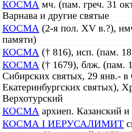
КОСМА
мч. (пам. греч. 31 окт
Варнава и другие святые
КОСМА
(2-я пол. XV в.?), нм
памяти)
КОСМА
(† 816), исп. (пам. 1
КОСМА
(† 1679), блж. (пам. 
Сибирских святых, 29 янв.- в
Екатеринбургских святых), Х
Верхотурский
КОСМА
архиеп. Казанский и
КОСМА I ИЕРУСАЛИМИТ
св