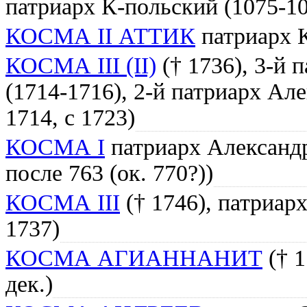
патриарх К-польский (1075-1
КОСМА II АТТИК
патриарх К
КОСМА III (II)
(† 1736), 3-й 
(1714-1716), 2-й патриарх Ал
1714, с 1723)
КОСМА I
патриарх Александр
после 763 (ок. 770?))
КОСМА III
(† 1746), патриар
1737)
КОСМА АГИАННАНИТ
(† 1
дек.)