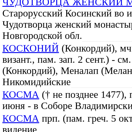
ЧУДОТВОРЦА ЖЕНСКИЙ 
Старорусский Косинский во и
Чудотворца женский монастыр
Новгородской обл.
КОСКОНИЙ
(Конкордий), мч
визант., пам. зап. 2 сент.) - с
(Конкордий), Меналап (Мелан
Никомидийские
КОСМА
(† не позднее 1477), 
июня - в Соборе Владимирски
КОСМА
прп. (пам. греч. 5 ок
видение