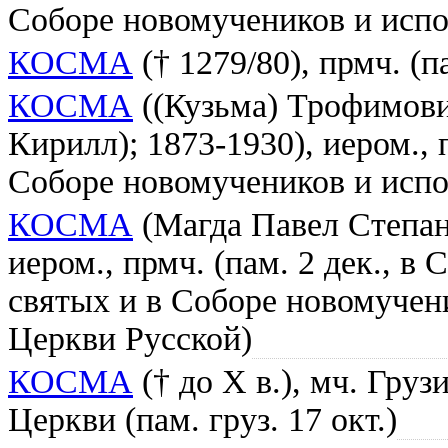
Соборе новомучеников и испо
КОСМА
(† 1279/80), прмч. (па
КОСМА
((Кузьма) Трофимови
Кирилл); 1873-1930), иером., 
Соборе новомучеников и испо
КОСМА
(Магда Павел Степан
иером., прмч. (пам. 2 дек., в
святых и в Соборе новомучен
Церкви Русской)
КОСМА
(† до X в.), мч. Гру
Церкви (пам. груз. 17 окт.)