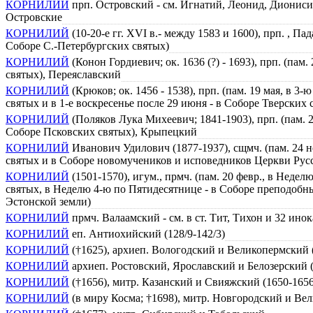
КОРНИЛИЙ
прп. Островский - см. Игнатий, Леонид, Дионис
Островские
КОРНИЛИЙ
(10-20-е гг. XVI в.- между 1583 и 1600), прп. , Па
Соборе С.-Петербургских святых)
КОРНИЛИЙ
(Конон Гордиевич; ок. 1636 (?) - 1693), прп. (пам
святых), Переяславский
КОРНИЛИЙ
(Крюков; ок. 1456 - 1538), прп. (пам. 19 мая, в 
святых и в 1-е воскресенье после 29 июня - в Соборе Тверских 
КОРНИЛИЙ
(Поляков Лука Михеевич; 1841-1903), прп. (пам. 2
Соборе Псковских святых), Крыпецкий
КОРНИЛИЙ
Иванович Удилович (1877-1937), сщмч. (пам. 24 н
святых и в Соборе новомучеников и исповедников Церкви Рус
КОРНИЛИЙ
(1501-1570), игум., прмч. (пам. 20 февр., в Неде
святых, в Неделю 4-ю по Пятидесятнице - в Соборе преподобн
Эстонской земли)
КОРНИЛИЙ
прмч. Валаамский - см. в ст. Тит, Тихон и 32 ин
КОРНИЛИЙ
еп. Антиохийский (128/9-142/3)
КОРНИЛИЙ
(†1625), архиеп. Вологодский и Великопермский 
КОРНИЛИЙ
архиеп. Ростовский, Ярославский и Белозерский (1
КОРНИЛИЙ
(†1656), митр. Казанский и Свияжский (1650-1656
КОРНИЛИЙ
(в миру Косма; †1698), митр. Новгородский и Ве