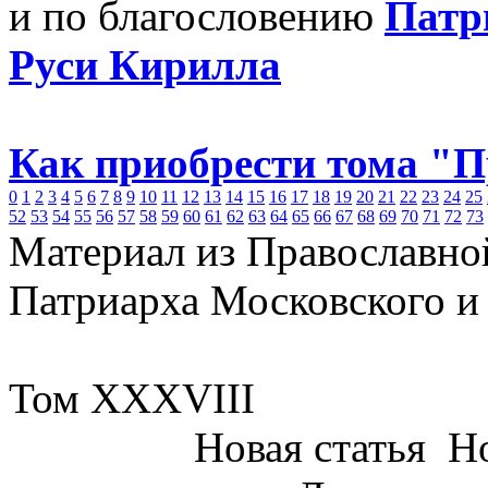
и по благословению
Патр
Руси Кирилла
Как приобрести тома "
0
1
2
3
4
5
6
7
8
9
10
11
12
13
14
15
16
17
18
19
20
21
22
23
24
25
52
53
54
55
56
57
58
59
60
61
62
63
64
65
66
67
68
69
70
71
72
73
Материал из Православно
Патриарха Московского и
Том XXXVIII
Новая статья
Но