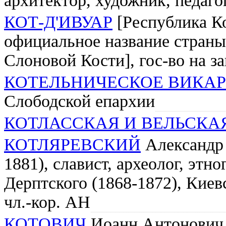
архитектор, художник, педаго
КОТ-Д'ИВУАР
[Республика Ко
официальное название страны 
Слоновой Кости], гос-во на з
КОТЕЛЬНИЧЕСКОЕ ВИКА
Слободской епархии
КОТЛАССКАЯ И ВЕЛЬСКА
КОТЛЯРЕВСКИЙ
Александр 
1881), славист, археолог, этн
Дерптского (1868-1872), Киевс
чл.-кор. АН
КОТОВИЧ
Иоанн Антонович (1