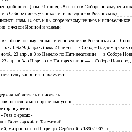
реподобноисп. (пам. 21 июня, 28 сент. и в Соборе новомученико
вг. и в Соборе новомучеников и исповедников Российских)
ноисп. (пам. 16 окт. и в Соборе новомучеников и исповедников
едник, с женой Ириной и чадами
к., в Соборе новомучеников и исповедников Российских и в Собо
 — ок. 1592/93), прав. (пам. 23 июня — в Соборе Владимирских с
нояб., 23 апр., в 3-ю Неделю по Пятидесятнице — в Соборе Нов
м. 23 апр., в 3-ю Неделю по Пятидесятнице — в Соборе Новгоро
 писатель, канонист и полемист
церковный деятель и писатель
еров богословской партии омиусиан
 автор поучения
р «Глав о ересях»
ывш. Вологодский и Тотемский
ий, митрополит и Патриарх Сербский в 1890-1907 гг.