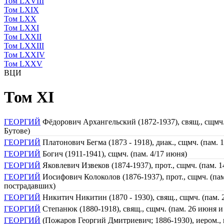
Том LXVIII
Том LXIX
Том LXX
Том LXXI
Том LXXII
Том LXXIII
Том LXXIV
Том LXXV
ВЦИ
Том XI
ГЕОРГИЙ
Фёдорович Архангельский (1872-1937), свящ., сщмч.
Бутове)
ГЕОРГИЙ
Платонович Бегма (1873 - 1918), диак., сщмч. (пам
ГЕОРГИЙ
Богич (1911-1941), сщмч. (пам. 4/17 июня)
ГЕОРГИЙ
Яковлевич Извеков (1874-1937), прот., сщмч. (пам. 
ГЕОРГИЙ
Иосифович Колоколов (1876-1937), прот., сщмч. (па
пострадавших)
ГЕОРГИЙ
Никитич Никитин (1870 - 1930), свящ., сщмч. (пам.
ГЕОРГИЙ
Степанюк (1880-1918), свящ., сщмч. (пам. 26 июня 
ГЕОРГИЙ
(Пожаров Георгий Дмитриевич; 1886-1930), иером., 