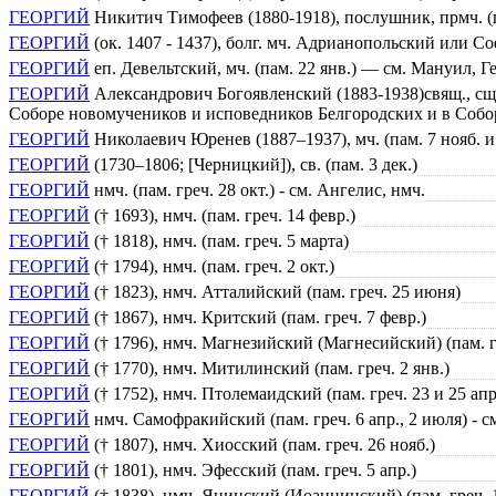
ГЕОРГИЙ
Никитич Тимофеев (1880-1918), послушник, прмч. (п
ГЕОРГИЙ
(ок. 1407 - 1437), болг. мч. Адрианопольский или Со
ГЕОРГИЙ
еп. Девельтский, мч. (пам. 22 янв.) — см. Мануил, 
ГЕОРГИЙ
Александрович Богоявленский (1883-1938)свящ., сщм
Соборе новомучеников и исповедников Белгородских и в Собо
ГЕОРГИЙ
Николаевич Юренев (1887–1937), мч. (пам. 7 нояб. 
ГЕОРГИЙ
(1730–1806; [Черницкий]), св. (пам. 3 дек.)
ГЕОРГИЙ
нмч. (пам. греч. 28 окт.) - см. Ангелис, нмч.
ГЕОРГИЙ
(† 1693), нмч. (пам. греч. 14 февр.)
ГЕОРГИЙ
(† 1818), нмч. (пам. греч. 5 марта)
ГЕОРГИЙ
(† 1794), нмч. (пам. греч. 2 окт.)
ГЕОРГИЙ
(† 1823), нмч. Атталийский (пам. греч. 25 июня)
ГЕОРГИЙ
(† 1867), нмч. Критский (пам. греч. 7 февр.)
ГЕОРГИЙ
(† 1796), нмч. Магнезийский (Магнесийский) (пам. гр
ГЕОРГИЙ
(† 1770), нмч. Митилинский (пам. греч. 2 янв.)
ГЕОРГИЙ
(† 1752), нмч. Птолемаидский (пам. греч. 23 и 25 апр
ГЕОРГИЙ
нмч. Самофракийский (пам. греч. 6 апр., 2 июля) 
ГЕОРГИЙ
(† 1807), нмч. Хиосский (пам. греч. 26 нояб.)
ГЕОРГИЙ
(† 1801), нмч. Эфесский (пам. греч. 5 апр.)
ГЕОРГИЙ
(† 1838), нмч. Янинский (Иоаннинский) (пам. греч. 1