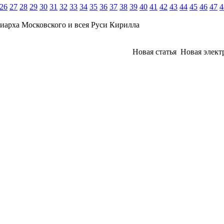
26
27
28
29
30
31
32
33
34
35
36
37
38
39
40
41
42
43
44
45
46
47
4
иарха Московского и всея Руси Кирилла
Новая статья
Новая элект