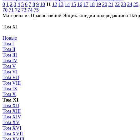
0
1
2
3
4
5
6
7
8
9
10
11
12
13
14
15
16
17
18
19
20
21
22
23
24
25
70
71
72
73
74
75
Материал из Православной Энциклопедии под редакцией Патр
Том XI
Новые
Том I
Том II
Том III
Том IV
Том V
Том VI
Том VII
Том VIII
Том IX
Том X
Том XI
Том XII
Том XIII
Том XIV
Том XV
Том XVI
Том XVII
Том XVIII