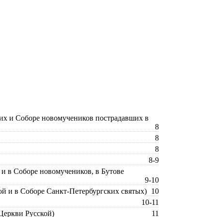
ских и Соборе новомучеников пострадавших в
8
8
8
8-9
 и в Соборе новомучеников, в Бутове
9-10
ой и в Соборе Санкт-Петербургских святых)
10
10-11
Церкви Русской)
11