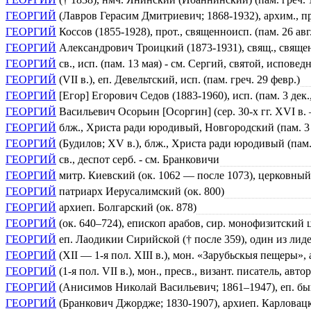
ГЕОРГИЙ
(Лавров Герасим Дмитриевич; 1868-1932), архим., п
ГЕОРГИЙ
Коссов (1855-1928), прот., священноисп. (пам. 26 а
ГЕОРГИЙ
Александрович Троицкий (1873-1931), свящ., священ
ГЕОРГИЙ
св., исп. (пам. 13 мая) - см. Сергий, святой, испов
ГЕОРГИЙ
(VII в.), еп. Девельтский, исп. (пам. греч. 29 февр.)
ГЕОРГИЙ
[Егор] Егорович Седов (1883-1960), исп. (пам. 3 де
ГЕОРГИЙ
Васильевич Осорьин [Осоргин] (сер. 30-х гг. XVI в.
ГЕОРГИЙ
блж., Христа ради юродивый, Новгородский (пам. 3 
ГЕОРГИЙ
(Будилов; XV в.), блж., Христа ради юродивый (па
ГЕОРГИЙ
св., деспот серб. - см. Бранковичи
ГЕОРГИЙ
митр. Киевский (ок. 1062 — после 1073), церковный
ГЕОРГИЙ
патриарх Иерусалимский (ок. 800)
ГЕОРГИЙ
архиеп. Болгарский (ок. 878)
ГЕОРГИЙ
(ок. 640–724), епископ арабов, сир. монофизитский 
ГЕОРГИЙ
еп. Лаодикии Сирийской († после 359), один из лид
ГЕОРГИЙ
(XII — 1-я пол. XIII в.), мон. «Зарубьскыя пещеры»,
ГЕОРГИЙ
(1-я пол. VII в.), мон., пресв., визант. писатель, авто
ГЕОРГИЙ
(Анисимов Николай Васильевич; 1861–1947), еп. б
ГЕОРГИЙ
(Бранкович Джордже; 1830-1907), архиеп. Карловацк