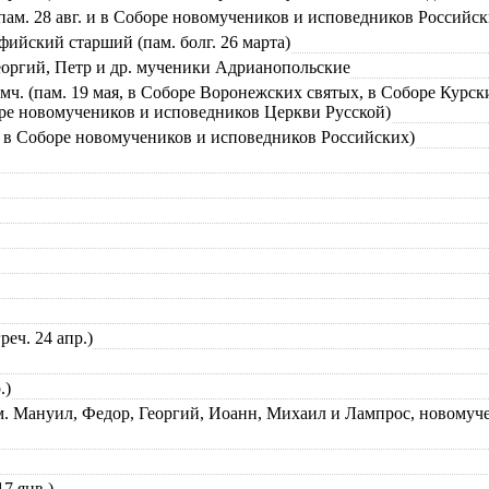
ам. 28 авг. и в Соборе новомучеников и исповедников Российск
фийский старший (пам. болг. 26 марта)
Георгий, Петр и др. мученики Адрианопольские
ч. (пам. 19 мая, в Соборе Воронежских святых, в Соборе Курск
ре новомучеников и исповедников Церкви Русской)
и в Соборе новомучеников и исповедников Российских)
еч. 24 апр.)
.)
- см. Мануил, Федор, Георгий, Иоанн, Михаил и Лампрос, новом
7 янв.)