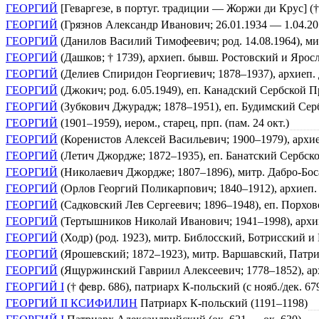
ГЕОРГИЙ
[Геваргезе, в португ. традиции — Жоржи ди Круc] († 
ГЕОРГИЙ
(Грязнов Александр Иванович; 26.01.1934 — 1.04.20
ГЕОРГИЙ
(Данилов Василий Тимофеевич; род. 14.08.1964), м
ГЕОРГИЙ
(Дашков; † 1739), архиеп. бывш. Ростовский и Ярос
ГЕОРГИЙ
(Делиев Спиридон Георгиевич; 1878–1937), архиеп
ГЕОРГИЙ
(Джокич; род. 6.05.1949), еп. Канадский Сербской 
ГЕОРГИЙ
(Зубкович Джурадж; 1878–1951), еп. Будимский Се
ГЕОРГИЙ
(1901–1959), иером., старец, прп. (пам. 24 окт.)
ГЕОРГИЙ
(Коренистов Алексей Васильевич; 1900–1979), архи
ГЕОРГИЙ
(Летич Джордже; 1872–1935), еп. Банатский Сербск
ГЕОРГИЙ
(Николаевич Джордже; 1807–1896), митр. Дабро-Боса
ГЕОРГИЙ
(Орлов Георгий Поликарпович; 1840–1912), архиеп.
ГЕОРГИЙ
(Садковский Лев Сергеевич; 1896–1948), еп. Порхо
ГЕОРГИЙ
(Тертышников Николай Иванович; 1941–1998), архим
ГЕОРГИЙ
(Ходр) (род. 1923), митр. Библосский, Ботрисский 
ГЕОРГИЙ
(Ярошевский; 1872–1923), митр. Варшавский, Патр
ГЕОРГИЙ
(Ящуржинский Гавриил Алексеевич; 1778–1852), ар
ГЕОРГИЙ I
(† февр. 686), патриарх К-польский (с нояб./дек. 679)
ГЕОРГИЙ II КСИФИЛИН
Патриарх К-польский (1191–1198)