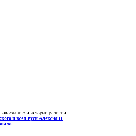
Православию и истории религии
кого и всея Руси Алексия II
рилла