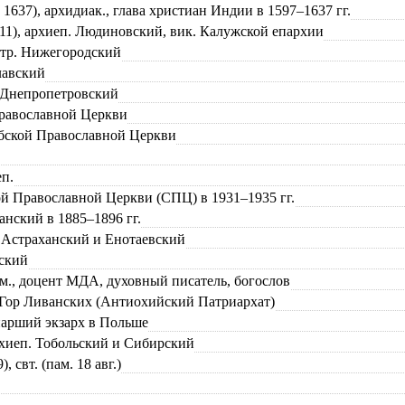
1637), архидиак., глава христиан Индии в 1597–1637 гг.
11), архиеп. Людиновский, вик. Калужской епархии
итр. Нижегородский
лавский
. Днепропетровский
Православной Церкви
рбской Православной Церкви
еп.
ой Православной Церкви (СПЦ) в 1931–1935 гг.
нский в 1885–1896 гг.
 Астраханский и Енотаевский
вский
., доцент МДА, духовный писатель, богослов
и Гор Ливанских (Антиохийский Патриархат)
иарший экзарх в Польше
хиеп. Тобольский и Сибирский
, свт. (пам. 18 авг.)