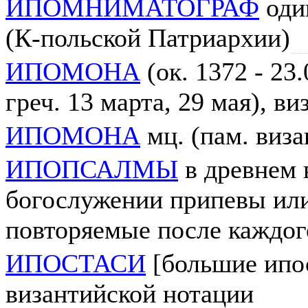
ИПОМНИМАТОГРАФ
один
(К-польской Патриархии)
ИПОМОНА
(ок. 1372 - 23.
греч. 13 марта, 29 мая), ви
ИПОМОНА
мц. (пам. визан
ИПОПСАЛМЫ
в древнем 
богослужении припевы или
повторяемые после каждог
ИПОСТАСИ
[большие ипос
византийской нотации