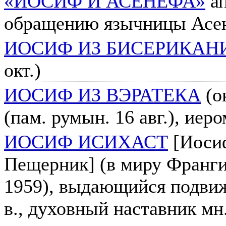
«ИОСИФ И АСЕНЕФА»
ап
обращению язычницы Асен
ИОСИФ ИЗ БИСЕРИКАН
окт.)
ИОСИФ ИЗ ВЭРАТЕКА
(ок
(пам. румын. 16 авг.), иеро
ИОСИФ ИСИХАСТ
[Иоси
Пещерник] (в миру Франги
1959), выдающийся подви
в., духовный наставник мн