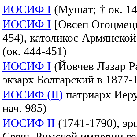
ИОСИФ I
(Мушат; † ок. 1
ИОСИФ I
[Овсеп Огоцмеци
454), католикос Армянско
(ок. 444-451)
ИОСИФ I
(Йовчев Лазар Ра
экзарх Болгарский в 1877-1
ИОСИФ (II)
патриарх Иеру
нач. 985)
ИОСИФ II
(1741-1790), эр
Свящ. Римской империи ге