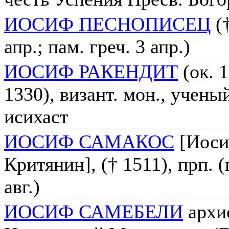
ИОСИФ ПЕСНОПИСЕЦ
(†
апр.; пам. греч. 3 апр.)
ИОСИФ РАКЕНДИТ
(ок. 1
1330), визант. мон., учены
исихаст
ИОСИФ САМАКОС
[Иоси
Критянин], († 1511), прп. (
авг.)
ИОСИФ САМЕБЕЛИ
архи