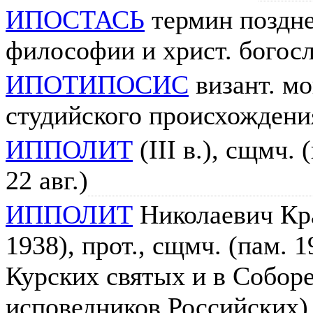
ИПОСТАСЬ
термин поздн
философии и христ. богос
ИПОТИПОСИС
визант. м
студийского происхождени
ИППОЛИТ
(III в.), сщмч. 
22 авг.)
ИППОЛИТ
Николаевич Кра
1938), прот., cщмч. (пам. 
Курских святых и в Собор
исповедников Российских)