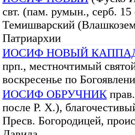
свт. (пам. румын., серб. 15 
Темишварский (Влашкозем
Патриархии
ИОСИФ НОВЫЙ КАППА
прп., местночтимый святой 
воскресенье по Богоявлени
ИОСИФ ОБРУЧНИК
прав.
после Р. Х.), благочестив
Пресв. Богородицей, проис
Давида