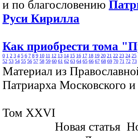
и по благословению
Патр
Руси Кирилла
Как приобрести тома "
0
1
2
3
4
5
6
7
8
9
10
11
12
13
14
15
16
17
18
19
20
21
22
23
24
25
52
53
54
55
56
57
58
59
60
61
62
63
64
65
66
67
68
69
70
71
72
73
Материал из Православно
Патриарха Московского и
Том XXVI
Новая статья
Но