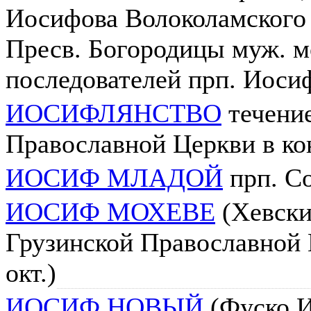
Иосифова Волоколамского 
Пресв. Богородицы муж. м
последователей прп. Иоси
ИОСИФЛЯНСТВО
течение
Православной Церкви в кон
ИОСИФ МЛАДОЙ
прп. С
ИОСИФ МОХЕВЕ
(Хевский
Грузинской Православной Ц
окт.)
ИОСИФ НОВЫЙ
(Фуско Иа