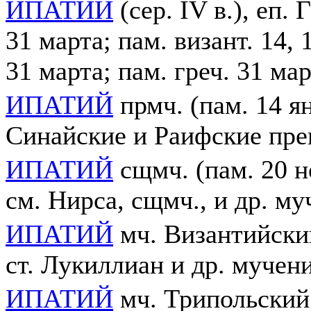
ИПАТИЙ
(сер. IV в.), еп.
31 марта; пам. визант. 14, 1
31 марта; пам. греч. 31 мар
ИПАТИЙ
прмч. (пам. 14 янв
Синайские и Раифские пр
ИПАТИЙ
сщмч. (пам. 20 но
см. Нирса, сщмч., и др. м
ИПАТИЙ
мч. Византийский
ст. Лукиллиан и др. мучен
ИПАТИЙ
мч. Трипольский 