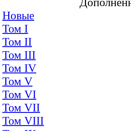
Дополненн
Новые
Том I
Том II
Том III
Том IV
Том V
Том VI
Том VII
Том VIII