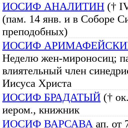
ИОСИФ АНАЛИТИН
(† I
(пам. 14 янв. и в Соборе 
преподобных)
ИОСИФ АРИМАФЕЙСКИ
Неделю жен-мироносиц; пам
влиятельный член синедри
Иисуса Христа
ИОСИФ БРАДАТЫЙ
(† ок
иером., книжник
ИОСИФ ВАРСАВА
ап. от 