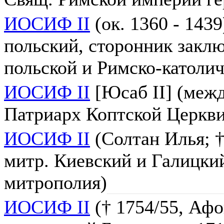
ИОСИФ II
(ок. 1360 - 1439
польский, сторонник закл
польской и Римско-католи
ИОСИФ II
[Юсаб II] (межд
Патриарх Коптской Церкви 
ИОСИФ II
(Солтан Илья; † 
митр. Киевский и Галицки
митрополия)
ИОСИФ II
(† 1754/55, Афо