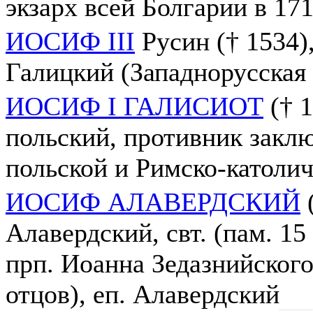
экзарх всей Болгарии в 171
ИОСИФ III
Русин († 1534)
Галицкий (Западнорусская
ИОСИФ I ГАЛИСИОТ
(† 1
польский, противник закл
польской и Римско-католи
ИОСИФ АЛАВЕРДСКИЙ
(
Алавердский, свт. (пам. 15 
прп. Иоанна Зедазнийского 
отцов), еп. Алавердский