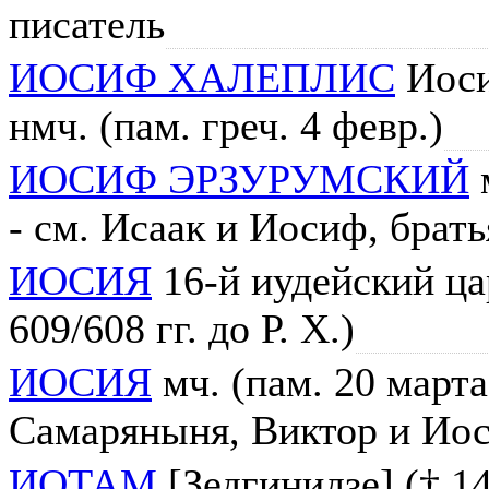
писатель
ИОСИФ ХАЛЕПЛИС
Иоси
нмч. (пам. греч. 4 февр.)
ИОСИФ ЭРЗУРУМСКИЙ
м
- см. Исаак и Иосиф, брат
ИОСИЯ
16-й иудейский цар
609/608 гг. до Р. Х.)
ИОСИЯ
мч. (пам. 20 марта)
Самаряныня, Виктор и Иос
ИОТАМ
[Зедгинидзе] († 1