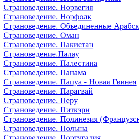
Страноведение. Норвегия
Страноведение. Норфолк
Страноведение. Объединенные Арабс
Страноведение. Оман
Страноведение. Пакистан
Страноведение.Палау
Страноведение. Палестина
Страноведение. Панама
Страноведение. Папуа - Новая Гвинея
Страноведение. Парагвай
Страноведение. Перу
Страноведение. Питкэрн
Страноведение. Полинезия (Французс
Страноведение. Польша
Страноведение. Португалия