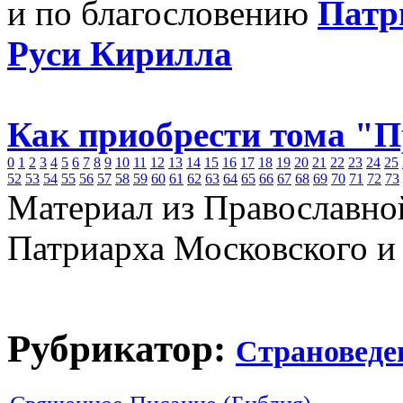
и по благословению
Патр
Руси Кирилла
Как приобрести тома "
0
1
2
3
4
5
6
7
8
9
10
11
12
13
14
15
16
17
18
19
20
21
22
23
24
25
52
53
54
55
56
57
58
59
60
61
62
63
64
65
66
67
68
69
70
71
72
73
Материал из Православно
Патриарха Московского и
Рубрикатор:
Страноведе