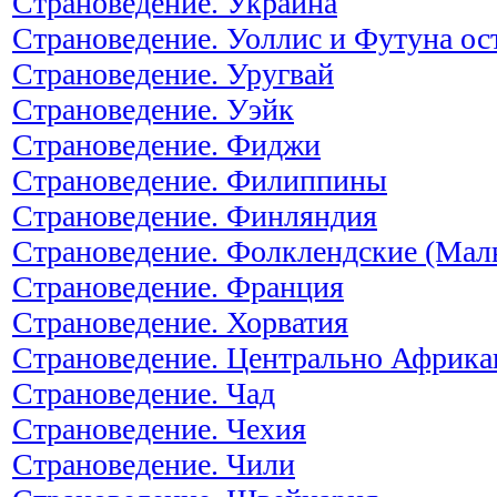
Страноведение. Украина
Страноведение. Уоллис и Футуна ос
Страноведение. Уругвай
Страноведение. Уэйк
Страноведение. Фиджи
Страноведение. Филиппины
Страноведение. Финляндия
Страноведение. Фолклендские (Мал
Страноведение. Франция
Страноведение. Хорватия
Страноведение. Центрально Африка
Страноведение. Чад
Страноведение. Чехия
Страноведение. Чили