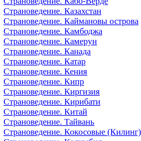
Страноведение. Кабо-Верде
Страноведение. Казахстан
Страноведение. Каймановы острова
Страноведение. Камбоджа
Страноведение. Камерун
Страноведение. Канада
Страноведение. Катар
Страноведение. Кения
Страноведение. Кипр
Страноведение. Киргизия
Страноведение. Кирибати
Страноведение. Китай
Страноведение. Тайвань
Страноведение. Кокосовые (Килинг)