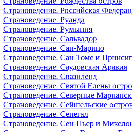
Страноведение. Рождества остров
Страноведение. Российская Федера
Страноведение. Руанда
Страноведение. Румыния
Страноведение. Сальвадор
Страноведение. Сан-Марино
Страноведение. Сан-Томе и Принси
Страноведение. Саудовская Аравия
Страноведение. Свазиленд
Страноведение. Святой Елены остро
Страноведение. Северные Марианск
Страноведение. Сейшельские остро
Страноведение. Сенегал
Страноведение. Сен-Пьер и Микело