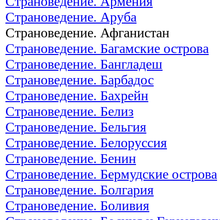
Страноведение. Армения
Страноведение. Аруба
Страноведение. Афганистан
Страноведение. Багамские острова
Страноведение. Бангладеш
Страноведение. Барбадос
Страноведение. Бахрейн
Страноведение. Белиз
Страноведение. Бельгия
Страноведение. Белоруссия
Страноведение. Бенин
Страноведение. Бермудские острова
Страноведение. Болгария
Страноведение. Боливия