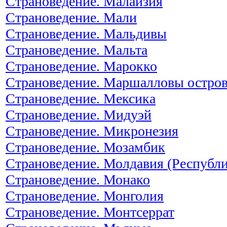
Страноведение. Малайзия
Страноведение. Мали
Страноведение. Мальдивы
Страноведение. Мальта
Страноведение. Марокко
Страноведение. Маршалловы остро
Страноведение. Мексика
Страноведение. Мидуэй
Страноведение. Микронезия
Страноведение. Мозамбик
Страноведение. Молдавия (Республ
Страноведение. Монако
Страноведение. Монголия
Страноведение. Монтсеррат