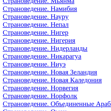
Страноведение. Мьянма
Страноведение. Намибия
Страноведение. Науру
Страноведение. Непал
Страноведение. Нигер
Страноведение. Нигерия
Страноведение. Нидерланды
Страноведение. Никарагуа
Страноведение. Ниуэ
Страноведение. Новая Зеландия
Страноведение. Новая Каледония
Страноведение. Норвегия
Страноведение. Норфолк
Страноведение. Объединенные Ара