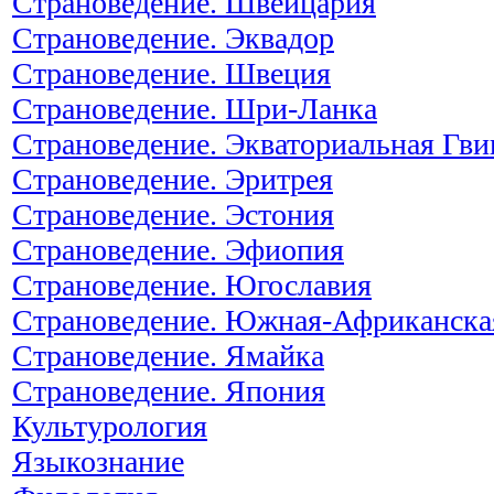
Страноведение. Швейцария
Страноведение. Эквадор
Страноведение. Швеция
Страноведение. Шри-Ланка
Страноведение. Экваториальная Гви
Страноведение. Эритрея
Страноведение. Эстония
Страноведение. Эфиопия
Страноведение. Югославия
Страноведение. Южная-Африканска
Страноведение. Ямайка
Страноведение. Япония
Культурология
Языкознание