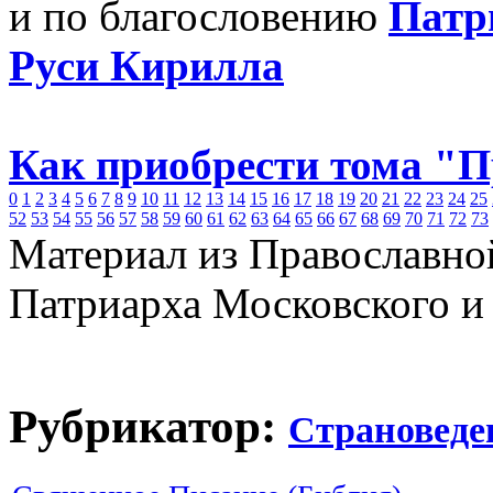
и по благословению
Патр
Руси Кирилла
Как приобрести тома "
0
1
2
3
4
5
6
7
8
9
10
11
12
13
14
15
16
17
18
19
20
21
22
23
24
25
52
53
54
55
56
57
58
59
60
61
62
63
64
65
66
67
68
69
70
71
72
73
Материал из Православно
Патриарха Московского и
Рубрикатор:
Страноведе