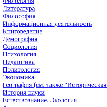
Филология
Литература
Философия
Информационная деятельность
Книговедение
Демография
Социология
Психология
Педагогика
Политология
Экономика
География (см. также "Историческая
История науки
Естествознание. Экология