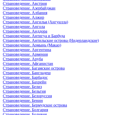
Страноведение. Австрия
Страноведение. Азербайджан
Страноведение. Албания
Страноведение. Алжир
Страноведение. Ангилья (Ангуилла)
Страноведение. Ангола
Страноведение. Анддора
Страноведение. Антигуа и Барбуда
Страноведение. Антильские острова (Нидерландские)
Страноведение. Аомынь (Макао)
Страноведение. Аргентина
Страноведение. Армения
Страноведение. Аруба
Страноведение. Афганистан
Страноведение. Багамские острова
Страноведение. Бангладеш
Страноведение. Барбадос
Страноведение. Бахрейн
Страноведение. Белиз
Страноведение. Бельгия
Страноведение. Белоруссия
Страноведение. Бенин
Страноведение. Бермудские острова
Страноведение. Болгария
Страноведение. Боливия