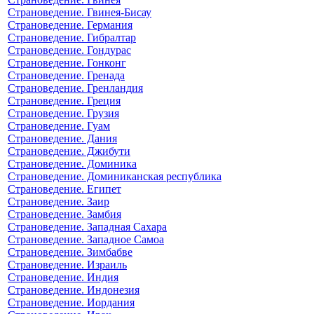
Страноведение. Гвинея-Бисау
Страноведение. Германия
Страноведение. Гибралтар
Страноведение. Гондурас
Страноведение. Гонконг
Страноведение. Гренада
Страноведение. Гренландия
Страноведение. Греция
Страноведение. Грузия
Страноведение. Гуам
Страноведение. Дания
Страноведение. Джибути
Страноведение. Доминика
Страноведение. Доминиканская республика
Страноведение. Египет
Страноведение. Заир
Страноведение. Замбия
Страноведение. Западная Сахара
Страноведение. Западное Самоа
Страноведение. Зимбабве
Страноведение. Израиль
Страноведение. Индия
Страноведение. Индонезия
Страноведение. Иордания