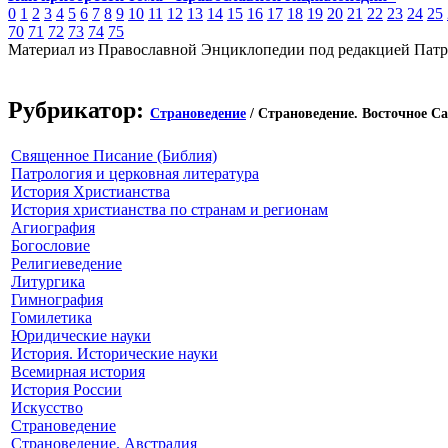
0
1
2
3
4
5
6
7
8
9
10
11
12
13
14
15
16
17
18
19
20
21
22
23
24
25
70
71
72
73
74
75
Материал из Православной Энциклопедии под редакцией Патр
Рубрикатор:
Страноведение
/ Страноведение. Восточное С
Священное Писание (Библия)
Патрология и церковная литература
История Христианства
История христианства по странам и регионам
Агиография
Богословие
Религиеведение
Литургика
Гимнография
Гомилетика
Юридические науки
История. Исторические науки
Всемирная история
История России
Искусство
Страноведение
Страноведение. Австралия