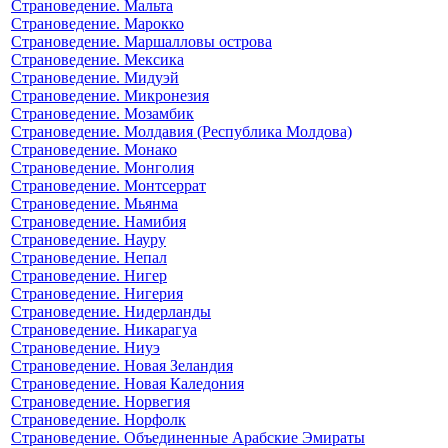
Страноведение. Мальта
Страноведение. Марокко
Страноведение. Маршалловы острова
Страноведение. Мексика
Страноведение. Мидуэй
Страноведение. Микронезия
Страноведение. Мозамбик
Страноведение. Молдавия (Республика Молдова)
Страноведение. Монако
Страноведение. Монголия
Страноведение. Монтсеррат
Страноведение. Мьянма
Страноведение. Намибия
Страноведение. Науру
Страноведение. Непал
Страноведение. Нигер
Страноведение. Нигерия
Страноведение. Нидерланды
Страноведение. Никарагуа
Страноведение. Ниуэ
Страноведение. Новая Зеландия
Страноведение. Новая Каледония
Страноведение. Норвегия
Страноведение. Норфолк
Страноведение. Объединенные Арабские Эмираты