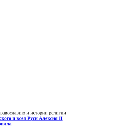
Православию и истории религии
кого и всея Руси Алексия II
рилла