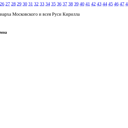
26
27
28
29
30
31
32
33
34
35
36
37
38
39
40
41
42
43
44
45
46
47
4
иарха Московского и всея Руси Кирилла
амоа