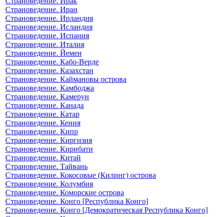
Страноведение. Ирак
Страноведение. Иран
Страноведение. Ирландия
Страноведение. Исландия
Страноведение. Испания
Страноведение. Италия
Страноведение. Йемен
Страноведение. Кабо-Верде
Страноведение. Казахстан
Страноведение. Каймановы острова
Страноведение. Камбоджа
Страноведение. Камерун
Страноведение. Канада
Страноведение. Катар
Страноведение. Кения
Страноведение. Кипр
Страноведение. Киргизия
Страноведение. Кирибати
Страноведение. Китай
Страноведение. Тайвань
Страноведение. Кокосовые (Килинг) острова
Страноведение. Колумбия
Страноведение. Коморские острова
Страноведение. Конго [Республика Конго]
Страноведение. Конго [Демократическая Республика Конго]