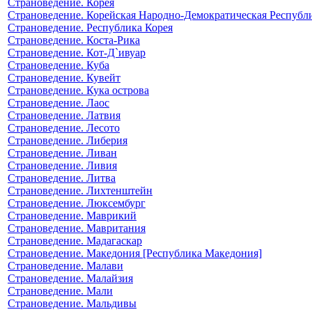
Страноведение. Корея
Страноведение. Корейская Народно-Демократическая Республ
Страноведение. Республика Корея
Страноведение. Коста-Рика
Страноведение. Кот-Д`ивуар
Страноведение. Куба
Страноведение. Кувейт
Страноведение. Кука острова
Страноведение. Лаос
Страноведение. Латвия
Страноведение. Лесото
Страноведение. Либерия
Страноведение. Ливан
Страноведение. Ливия
Страноведение. Литва
Страноведение. Лихтенштейн
Страноведение. Люксембург
Страноведение. Маврикий
Страноведение. Мавритания
Страноведение. Мадагаскар
Страноведение. Македония [Республика Македония]
Страноведение. Малави
Страноведение. Малайзия
Страноведение. Мали
Страноведение. Мальдивы