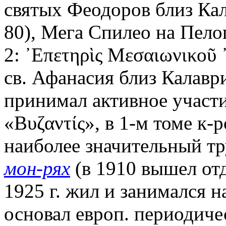
святых Феодоров близ Кала
80), Мега Спилео на Пелоп
2: ᾿Επετηρὶς Μεσαιωνικοῦ ᾿
св. Афанасия близ Калаври
принимал активное участи
«Βυζαντίς», в 1-м томе к-
наиболее значительный тр
мон-рях
(в 1910 вышел от
1925 г. жил и занимался н
основал европ. периодич