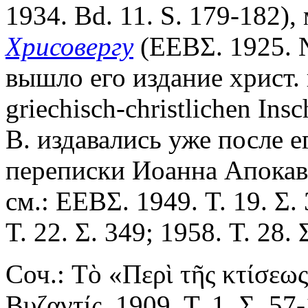
1934. Bd. 11. S. 179-182
Хрисовергу
(ΕΕΒΣ. 1925. №
вышло его издание христ. 
griechisch-christlichen Ins
В. издавались уже после ег
переписки Иоанна Апокав
см.: ΕΕΒΣ. 1949. T. 19. Σ. 
T. 22. Σ. 349; 1958. T. 28. 
Соч.: Τὸ «Περὶ τῆς κτίσεω
Βυζαντίς. 1909. Τ. 1. Σ. 57