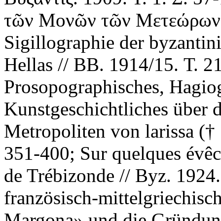
τῶν Μονῶν τῶν Μετεώρων //
Sigillographie der byzanti
Hellas // BB. 1914/15. Т. 2
Prosopographisches, Hagio
Kunstgeschichtliches über d
Metropoliten von larissa (†
351-400; Sur quelques évêc
de Trébizonde // Byz. 1924.
französisch-mittelgriechis
Margona» und die Gründung