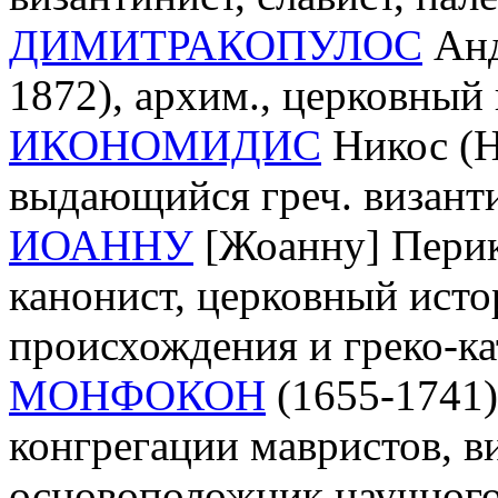
ДИМИТРАКОПУЛОС
Анд
1872), архим., церковный 
ИКОНОМИДИС
Никос (Н
выдающийся греч. византи
ИОАННУ
[Жоанну] Перик
канонист, церковный истор
происхождения и греко-ка
МОНФОКОН
(1655-1741)
конгрегации мавристов, в
основоположник научного