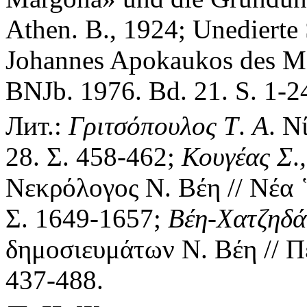
Athen. B., 1924; Unedierte 
Johannes Apokaukos des Me
BNJb. 1976. Bd. 21. S. 1-2
Лит.:
Γριτσόπουλος
Τ
.
Α
. Ν
28. Σ. 458-462;
Κουγέας
Σ
.
,
Νεκρόλογος Ν. Βέη // Νέα 
Σ. 1649-1657;
Βέη-Χατζηδ
δημοσιευμάτων Ν. Βέη // Πε
437-488.