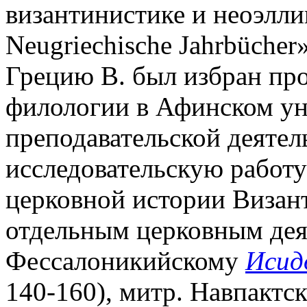
византинистике и неоэлли
Neugriechische Jahrbücher
Грецию В. был избран про
филологии в Афинском ун-
преподавательской деяте
исследовательскую работ
церковной истории Визант
отдельным церковным дея
Фессалоникийскому
Исид
140-160), митр. Навпактс