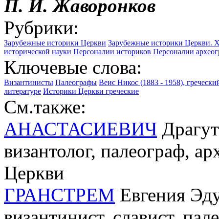
П.
И.
Жаворонков
Рубрики:
Зарубежные историки Церкви
Зарубежные историки Церкви. XV
исторической науки
Персоналии историков
Персоналии археог
Ключевые слова:
Византинисты
Палеографы
Веис Никос (1883 - 1958), греческ
литературе
Историки Церкви греческие
См.также:
АНАСТАСИЕВИЧ
Драгути
византолог, палеограф, ар
Церкви
ГРАНСТРЕМ
Евгения Эду
византинист, славист, пал