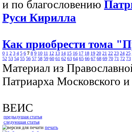
и по благословению
Патр
Руси Кирилла
Как приобрести тома "
0
1
2
3
4
5
6
7
8
9
10
11
12
13
14
15
16
17
18
19
20
21
22
23
24
25
52
53
54
55
56
57
58
59
60
61
62
63
64
65
66
67
68
69
70
71
72
73
Материал из Православно
Патриарха Московского и
ВЕИС
предыдущая статья
следующая статья
печать