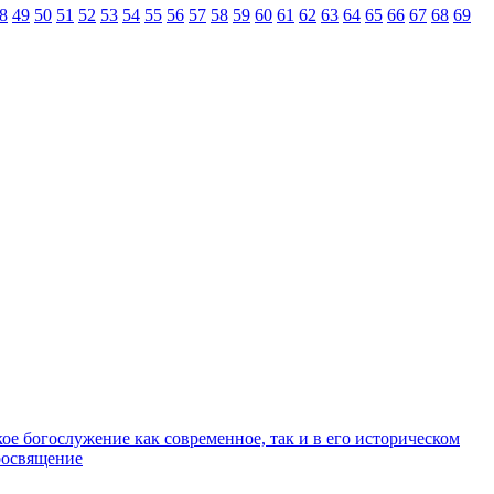
8
49
50
51
52
53
54
55
56
57
58
59
60
61
62
63
64
65
66
67
68
69
ое богослужение как современное, так и в его историческом
оосвящение