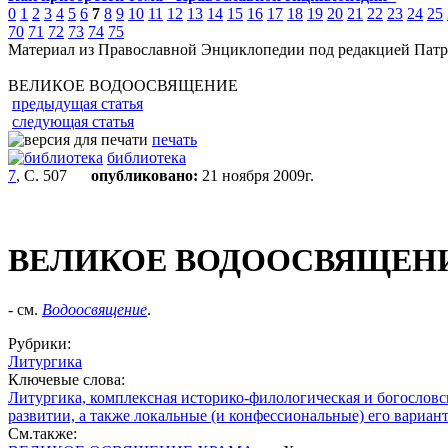
0
1
2
3
4
5
6
7
8
9
10
11
12
13
14
15
16
17
18
19
20
21
22
23
24
25
70
71
72
73
74
75
Материал из Православной Энциклопедии под редакцией Патр
ВЕЛИКОЕ ВОДООСВЯЩЕНИЕ
предыдущая статья
следующая статья
печать
библиотека
7
, С. 507
опубликовано:
21 ноября 2009г.
ВЕЛИКОЕ ВОДООСВЯЩЕН
- см.
Водоосвящение
.
Рубрики:
Литургика
Ключевые слова:
Литургика, комплексная историко-филологическая и богословск
развитии, а также локальные (и конфессиональные) его вариант
См.также: