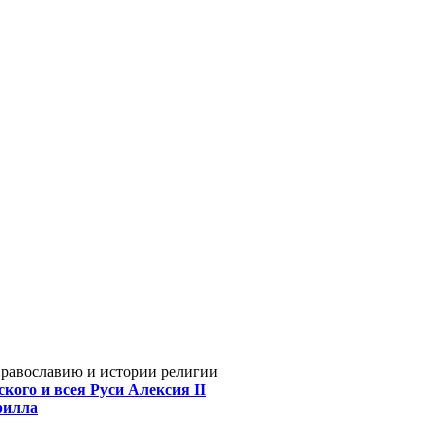
Православию и истории религии
кого и всея Руси Алексия II
рилла