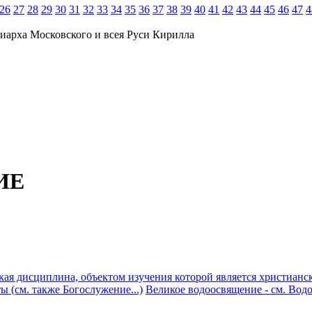
26
27
28
29
30
31
32
33
34
35
36
37
38
39
40
41
42
43
44
45
46
47
4
иарха Московского и всея Руси Кирилла
ИЕ
ая дисциплина, объектом изучения которой является христианск
ы (см. также Богослужение...)
Великое водоосвящение - см. Вод