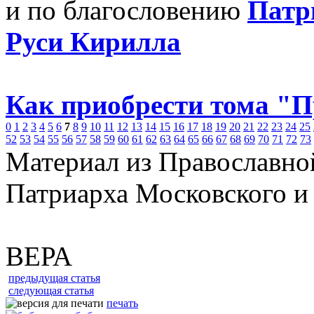
и по благословению
Патр
Руси Кирилла
Как приобрести тома "
0
1
2
3
4
5
6
7
8
9
10
11
12
13
14
15
16
17
18
19
20
21
22
23
24
25
52
53
54
55
56
57
58
59
60
61
62
63
64
65
66
67
68
69
70
71
72
73
Материал из Православно
Патриарха Московского и
ВЕРА
предыдущая статья
следующая статья
печать