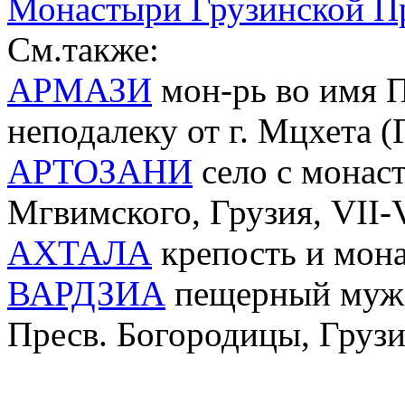
Монастыри Грузинской П
См.также:
АРМАЗИ
мон-рь во имя 
неподалеку от г. Мцхета (
АРТОЗАНИ
село с монас
Мгвимского, Грузия, VII-V
АХТАЛА
крепость и мон
ВАРДЗИА
пещерный муж. 
Пресв. Богородицы, Груз