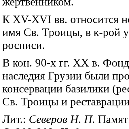
жертвенником.
К XV-XVI вв. относится н
имя Св. Троицы, в к-рой 
росписи.
В кон. 90-х гг. XX в. Фо
наследия Грузии были пр
консервации базилики (рес
Св. Троицы и реставрации
Лит.:
Северов
Н
.
П
. Памят