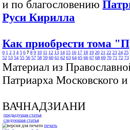
и по благословению
Патр
Руси Кирилла
Как приобрести тома "
0
1
2
3
4
5
6
7
8
9
10
11
12
13
14
15
16
17
18
19
20
21
22
23
24
25
52
53
54
55
56
57
58
59
60
61
62
63
64
65
66
67
68
69
70
71
72
73
Материал из Православно
Патриарха Московского и
ВАЧНАДЗИАНИ
предыдущая статья
следующая статья
печать