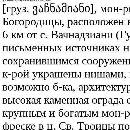
[груз. ვაჩნამიანი], мон-р
Богородицы, расположен в 
6 км от с. Вачнадзиани (Г
письменных источниках не
сохранившимся сооружени
к-рой украшены нишами, к
возможно б-ка, архитект
высокая каменная ограда с
крупным и богатым мон-р
фреске в ц. Св. Троицы по