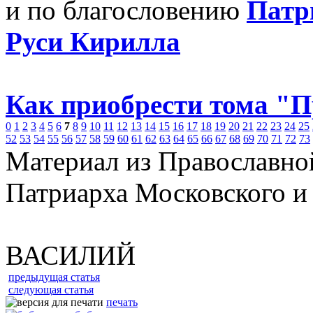
и по благословению
Патр
Руси Кирилла
Как приобрести тома "
0
1
2
3
4
5
6
7
8
9
10
11
12
13
14
15
16
17
18
19
20
21
22
23
24
25
52
53
54
55
56
57
58
59
60
61
62
63
64
65
66
67
68
69
70
71
72
73
Материал из Православно
Патриарха Московского и
ВАСИЛИЙ
предыдущая статья
следующая статья
печать