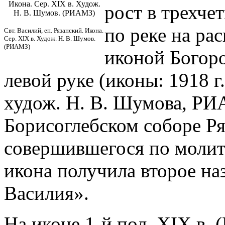
Икона. Сер. XIX в. Худож.
рост в трехче
Н. В. Шумов. (РИАМЗ)
по реке на ра
Свт. Василий, еп. Рязанский. Икона.
Сер. XIX в. Худож. Н. В. Шумов.
(РИАМЗ)
иконой Богоро
левой руке (иконы: 1918 
худож. Н. В. Шумова, РИА
Борисоглебском соборе Ряз
совершившегося по молитв
икона получила второе на
Василия».
На иконе 1-й пол. XIX в.