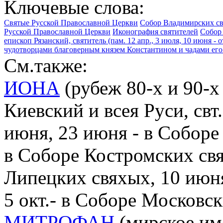
Ключевые слова:
Святые Русской Православной Церкви
Собор Владимирских св
Русской Православной Церкви
Иконография святителей
Собор 
епископ Рязанский, святитель (пам. 12 апр., 3 июля, 10 июня -
чудотворцами благоверным князем Константином и чадами его
См.также:
ИОНА
(рубеж 80-х и 90-х 
Киевский и всея Руси, свт.
июня, 23 июня - в Соборе
в Соборе Костромских свя
Липецких свяхых, 10 июня
5 окт.- в Соборе Московск
МИТРОФАН
(мирское имя