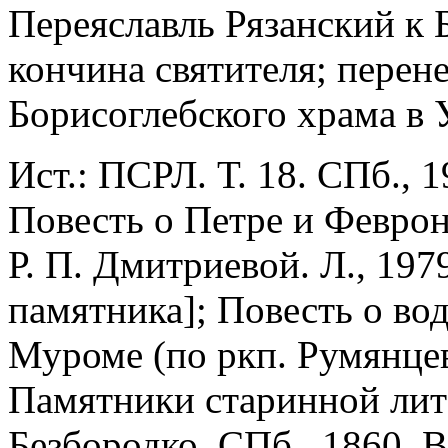
Переяславль Рязанский к 
кончина святителя; перен
Борисоглебского храма в 
Ист.: ПСРЛ. Т. 18. СПб., 19
Повесть о Петре и Феврони
Р. П. Дмитриевой. Л., 1979
памятника]; Повесть о во
Муроме (по ркп. Румянцев
Памятники старинной лит-
Безбородко. СПб., 1860. В