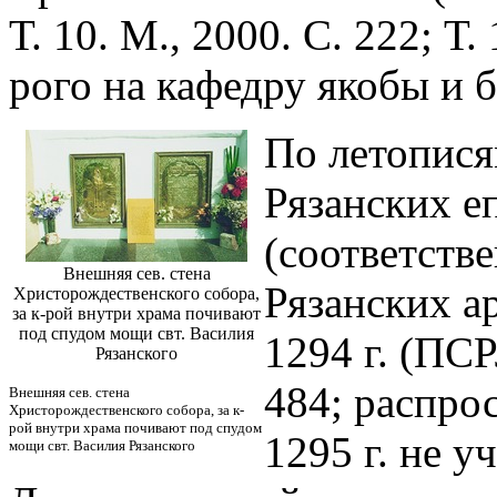
Т. 10. М., 2000. С. 222; Т. 
рого на кафедру якобы и 
По летопися
Рязанских е
(соответстве
Внешняя сев. стена
Рязанских ар
Христорождественского собора,
за к-рой внутри храма почивают
под спудом мощи свт. Василия
1294 г. (ПСР
Рязанского
484; распро
Внешняя сев. стена
Христорождественского собора, за к-
рой внутри храма почивают под спудом
1295 г. не уч
мощи свт. Василия Рязанского