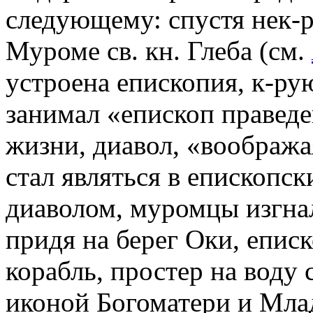
следующему: спустя нек-р
Муроме св. кн. Глеба (см.
устроена епископия, к-ру
занимал «епископ праведе
жизни, диавол, «вообража
стал являться в епископс
диаволом, муромцы изгнал
придя на берег Оки, еписк
корабль, простер на воду 
иконой Богоматери и Млад