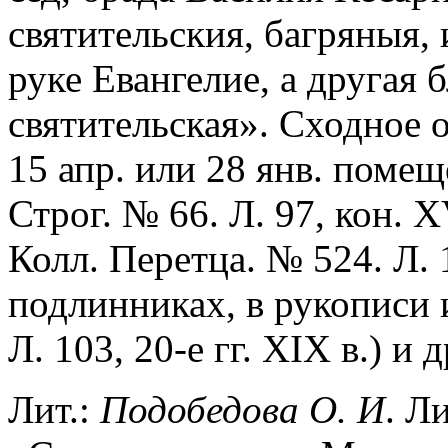
святительския, багряныя, 
руке Евангелие, а другая 
святительская». Сходное 
15 апр. или 28 янв. поме
Строг. № 66. Л. 97, кон. 
Колл. Перетца. № 524. Л. 1
подлинниках, в рукописи 
Л. 103, 20-е гг. XIX в.) и д
Лит.:
Подобедова О. И
. Л