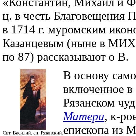
«Константин, Михаил и Ф
ц. в честь Благовещения 
в 1714 г. муромским ико
Казанцевым (ныне в МИХМ
по 87) рассказывают о В.
В основу само
включенное в
Рязанском чу
Матери
, к-ро
епископа из М
Свт. Василий, еп. Рязанский.