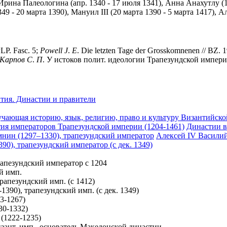
), Ирина Палеологина (апр. 1340 - 17 июля 1341), Анна Анахутлу (17
349 - 20 марта 1390), Мануил III (20 марта 1390 - 5 марта 1417), А
LP. Fasc. 5;
Powell
J
.
E
. Die letzten Tage der Grosskomnenen // BZ. 
Карпов
С
.
П
. У истоков полит. идеологии Трапезундской имп
тия. Династии и правители
учающая историю, язык, религию, право и культуру Византийск
ия императоров Трапезундской империи (1204-1461)
Династии в
мнин (1297–1330), трапезундский император
Алексей IV Василий
0), трапезундский император (с дек. 1349)
трапезундский император с 1204
й имп.
трапезундский имп. (с 1412)
390), трапезундский имп. (с дек. 1349)
3-1267)
30-1332)
(1222-1235)
изант. имп., основатель Македонской династии