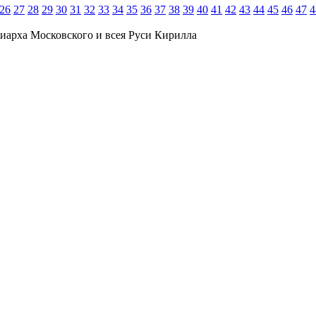
26
27
28
29
30
31
32
33
34
35
36
37
38
39
40
41
42
43
44
45
46
47
4
иарха Московского и всея Руси Кирилла