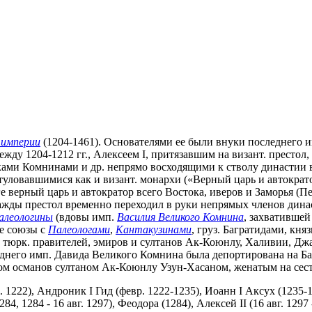
 империи
(1204-1461). Основателями ее были внуки последнего 
жду 1204-1212 гг., Алексеем I, притязавшим на визант. престол
ми Комнинами и др. непрямо восходящими к стволу династии ви
уловавшимися как и визант. монархи («Верный царь и автократор 
е верный царь и автократор всего Востока, иверов и Заморья (П
ды престол временно переходил в руки непрямых членов династ
алеологины
(вдовы имп.
Василия Великого Комнина
, захватившей
е союзы с
Палеологами
,
Кантакузинами
, груз. Багратидами, кня
х тюрк. правителей, эмиров и султанов Ак-Коюнлу, Халивии, Джа
леднего имп. Давида Великого Комнина была депортирована на Ба
гом османов султаном Ак-Коюнлу Узун-Хасаном, женатым на сес
. 1222), Андроник I Гид (февр. 1222-1235), Иоанн I Аксух (1235-1
4, 1284 - 16 авг. 1297), Феодора (1284), Алексей II (16 авг. 1297 