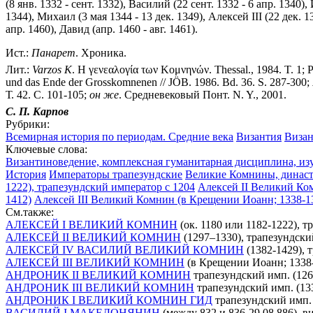
(8 янв. 1332 - сент. 1332), Василий (22 сент. 1332 - 6 апр. 1340
1344), Михаил (3 мая 1344 - 13 дек. 1349), Алексей III (22 дек. 1
апр. 1460), Давид (апр. 1460 - авг. 1461).
Ист.:
Панарет
. Хроника.
Лит.:
Varzos
К
. Η γενεαλογία των Κομνηνών. Thessal., 1984. T. 1; P
und das Ende der Grosskomnenen // JÖB. 1986. Bd. 36. S. 287-300;
Т. 42. С. 101-105;
он
же
. Средневековый Понт. N. Y., 2001.
С.
П.
Карпов
Рубрики:
Всемирная история по периодам. Средние века
Византия
Визан
Ключевые слова:
Византиноведение, комплексная гуманитарная дисциплина, из
История
Императоры трапезундские
Великие Комнины, династ
1222), трапезундский император с 1204
Алексей II Великий Ко
1412)
Алексей III Великий Комнин (в Крещении Иоанн; 1338-139
См.также:
АЛЕКСЕЙ I ВЕЛИКИЙ КОМНИН
(ок. 1180 или 1182-1222), 
АЛЕКСЕЙ II ВЕЛИКИЙ КОМНИН
(1297–1330), трапезундски
АЛЕКСЕЙ IV ВАСИЛИЙ ВЕЛИКИЙ КОМНИН
(1382-1429), 
АЛЕКСЕЙ III ВЕЛИКИЙ КОМНИН
(в Крещении Иоанн; 1338-1
АНДРОНИК II ВЕЛИКИЙ КОМНИН
трапезундский имп. (126
АНДРОНИК III ВЕЛИКИЙ КОМНИН
трапезундский имп. (13
АНДРОНИК I ВЕЛИКИЙ КОМНИН ГИД
трапезундский имп. 
ВАСИЛИЙ I МАКЕДОНЯНИН
(между 832 и 836-29.08.886), в