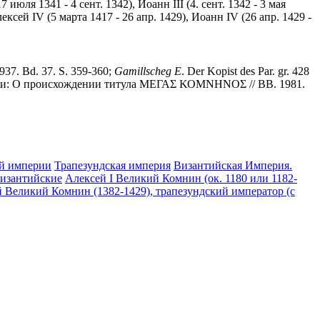
 июля 1341 - 4 сент. 1342), Иоанн III (4. сент. 1342 - 3 мая
лексей IV (5 марта 1417 - 26 апр. 1429), Иоанн IV (26 апр. 1429 -
1937. Bd. 37. S. 359-360;
Gamillscheg
E
. Der Kopist des Par. gr. 428
ерии: О происхождении титула ΜΕΓΑΣ ΚΟΜΝΗΝΟΣ // ВВ. 1981.
ой империи
Трапезундская империя
Византийская Империя.
изантийские
Алексей I Великий Комнин (ок. 1180 или 1182-
 Великий Комнин (1382-1429), трапезундский император (с