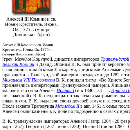
Алексей III Комнин и св.
Иоанн Креститель. Икона.
Ок. 1375 г. (мон-рь
Дионисиат. Афон)
Алексей III Комнин и св. Иоанн
Креститель. Икона. Ок. 1375 г.
(мон-рь Дионисиат. Афон)
[греч. Μεγάλοι Κομνηνοί], династия императоров
Трапезундской
Великий Комнин
и Давид. Эпоним В. К. был принят, вероятно ме
сравнению с никейскими Ласкарями, эпирскими Ангелами Дука
правящими в Трапезундской империи государями, до 1282 г. тит
Михаилом VIII Палеологом
В. К. приняли титул: «Во Христе Бог
признавались императорами Трапезундской империи. Лишь дваж
малолетство сына Алексея
Иоанна I
) и в 1340-1341 гг.
Ирины П
низложенной). В. К. неоднократно заключали матримониальны
владениями, В. К. выдавали своих дочерей замуж и за соседни
После захвата Трапезунда
Мехмедом II
в авг. 1461 г. семья пос
Алексей были казнены в К-поле по подозрению в связях с вра
В. К. трапезундские императоры: Алексей I (апр. 1204 - 20 февр
март 1267), Георгий (1267 - июнь 1280), Иоанн II (июнь 1280 - 128