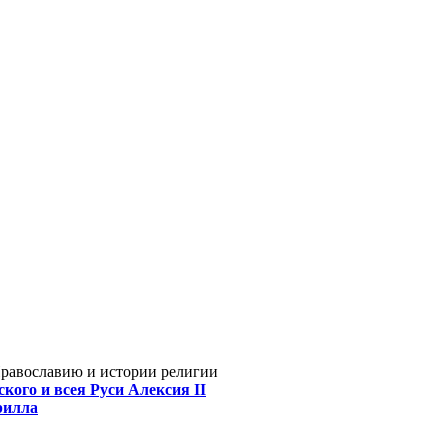
Православию и истории религии
кого и всея Руси Алексия II
рилла