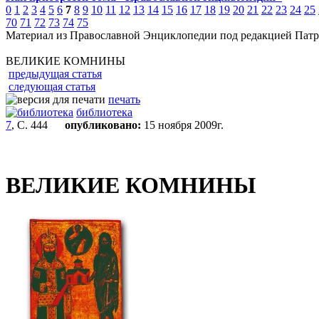
0
1
2
3
4
5
6
7
8
9
10
11
12
13
14
15
16
17
18
19
20
21
22
23
24
25
70
71
72
73
74
75
Материал из Православной Энциклопедии под редакцией Патр
ВЕЛИКИЕ КОМНИНЫ
предыдущая статья
следующая статья
печать
библиотека
7
, С. 444
опубликовано:
15 ноября 2009г.
ВЕЛИКИЕ КОМНИНЫ