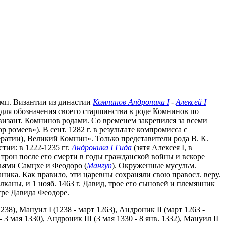
имп. Византии из династии
Комнинов Андроника I
-
Алексей I
, для обозначения своего старшинства в роде Комнинов по
зант. Комнинов родами. Со временем закрепился за всеми
ромеев»). В сент. 1282 г. в результате компромисса с
ератии), Великий Комнин». Только представители рода В. К.
ии: в 1222-1235 гг.
Андроника I Гида
(зятя Алексея I, в
 трон после его смерти в годы гражданской войны и вскоре
зьями Самцхе и Феодоро (
Мангуп
). Окруженные мусульм.
ника. Как правило, эти царевны сохраняли свою правосл. веру.
лканы, и 1 нояб. 1463 г. Давид, трое его сыновей и племянник
тре Давида Феодоре.
238), Мануил I (1238 - март 1263), Андроник II (март 1263 -
- 3 мая 1330), Андроник III (3 мая 1330 - 8 янв. 1332), Мануил II