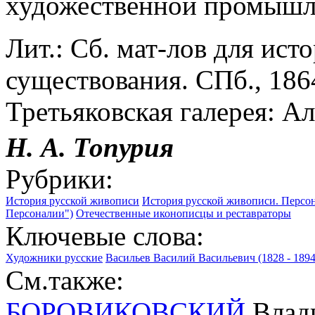
художественной промышл
Лит.: Сб. мат-лов для ист
существования. СПб., 1864-
Третьяковская галерея: Ал
Н.
А.
Топурия
Рубрики:
История русской живописи
История русской живописи. Персона
Персоналии")
Отечественные иконописцы и реставраторы
Ключевые слова:
Художники русские
Васильев Василий Васильевич (1828 - 1894
См.также:
БОРОВИКОВСКИЙ
Влади