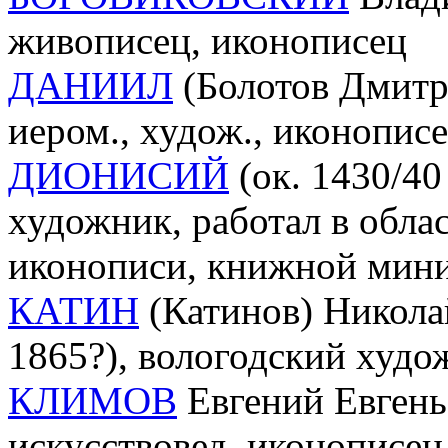
живописец, иконописец
ДАНИИЛ
(Болотов Дмитр
иером., худож., иконопис
ДИОНИСИЙ
(ок. 1430/40
художник, работал в обл
иконописи, книжной мин
КАТИН
(Катинов) Никола
1865?), вологодский худо
КЛИМОВ
Евгений Евгень
искусствовед, иконописец