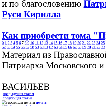
и по благословению
Патр
Руси Кирилла
Как приобрести тома "
0
1
2
3
4
5
6
7
8
9
10
11
12
13
14
15
16
17
18
19
20
21
22
23
24
25
52
53
54
55
56
57
58
59
60
61
62
63
64
65
66
67
68
69
70
71
72
73
Материал из Православно
Патриарха Московского и
ВАСИЛЬЕВ
предыдущая статья
следующая статья
печать