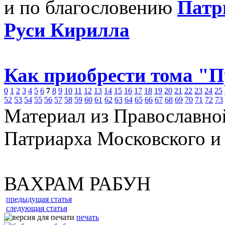
и по благословению
Патр
Руси Кирилла
Как приобрести тома "
0
1
2
3
4
5
6
7
8
9
10
11
12
13
14
15
16
17
18
19
20
21
22
23
24
25
52
53
54
55
56
57
58
59
60
61
62
63
64
65
66
67
68
69
70
71
72
73
Материал из Православно
Патриарха Московского и
ВАХРАМ РАБУН
предыдущая статья
следующая статья
печать