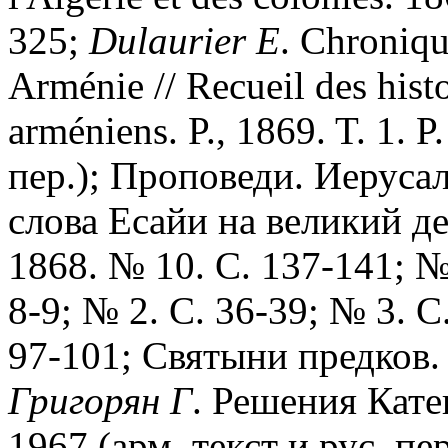
325;
Dulaurier
E
. Chroniqu
Arménie // Recueil des hist
arméniens. P., 1869. T. 1. 
пер.); Проповеди. Иерусал
слова Есайи на великий де
1868. № 10. С. 137-141; №
8-9; № 2. С. 36-39; № 3. С
97-101; Святыни предков. 
Григорян
Г
. Решения Кате
1967 (арм. текст и рус. пер