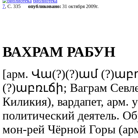
библиотека
7
, С. 335
опубликовано:
31 октября 2009г.
ВАХРАМ РАБУН
[арм. Վա(?)(?)ամ (?)ա
(?)աբռւճի; Ваграм Севлер
Киликия), вардапет, арм. 
политический деятель. Об
мон-рей Чёрной Горы (арм