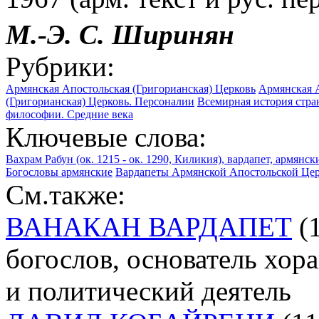
М.-Э.
С.
Ширинян
Рубрики:
Армянская Апостольская (Григорианская) Церковь
Армянская А
(Григорианская) Церковь. Персоналии
Всемирная история стра
философии. Средние века
Ключевые слова:
Вахрам Рабун (ок. 1215 - ок. 1290, Киликия), вардапет, армян
Богословы армянские
Вардапеты Армянской Апостольской Це
См.также:
ВАНАКАН ВАРДАПЕТ
(1
богослов, основатель хо
и политический деятель