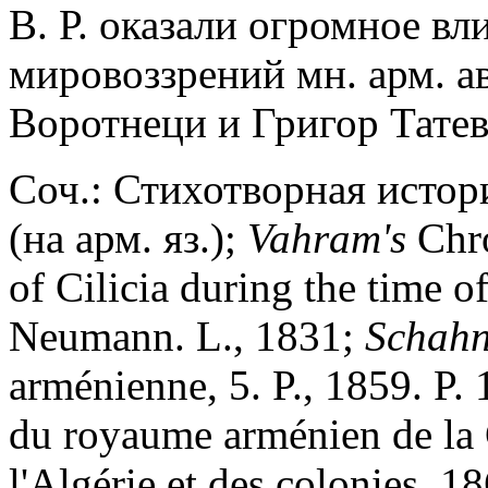
В. Р. оказали огромное в
мировоззрений мн. арм. а
Воротнеци и Григор Татев
Соч.: Стихотворная истор
(на арм. яз.);
Vahram's
Chro
of Cilicia during the time o
Neumann. L., 1831;
Schahn
arménienne, 5. P., 1859. P.
du royaume arménien de la C
l'Algérie et des colonies. 1