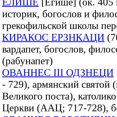
ЕЛИШЕ
[Егише] (ок. 405 
историк, богослов и фило
грекофильской школы пер
КИРАКОС ЕРЗНКАЦИ
(70
вардапет, богослов, филосо
(рабунапет)
ОВАННЕС III ОДЗНЕЦИ
- 729), армянский святой 
Великого поста), католик
Церкви (ААЦ; 717-728), б