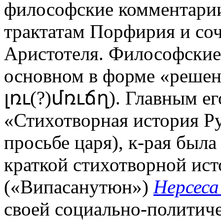
философские комментарии
трактатам Порфирия и соч
Аристотеля. Философские
основном в форме «решени
լռւ(?)մռւճղ). Главным ег
«Стихотворная история Ру
просьбе царя), к-рая был
краткой стихотворной ис
(«Випасанутюн»)
Нерсеса
своей социально-политич