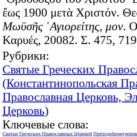
ἔως 1900 μετὰ Χριστόν. Θε
Μωϋσῆς ῾Αγιορείτης, μον
. 
Καρυές, 20082. Σ. 475, 719
Рубрики:
Святые Греческих Правос
(Константинопольская Пр
Православная Церковь, Э
Церковь)
Ключевые слова:
Святые Греческих Православных Церквей
Преподобномученик