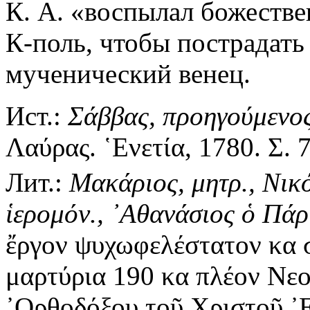
К. А. «воспылал божеств
К-поль, чтобы пострадать
мученический венец.
Ист.:
Σάββας, προηγούμενος
Λαύρας. ῾Ενετία, 1780. Σ. 7
Лит.:
Μακάριος, μητρ., Νικ
ἱερομόν., ᾿Αθανάσιος ὁ Πάρ
ἔργον ψυχωφελέστατον κα 
μαρτύρια 190 κα πλέον Νε
᾿Ορθοδόξου τοῦ Χριστοῦ ᾿