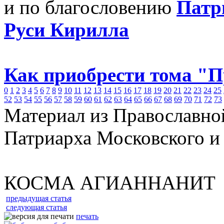
и по благословению
Патр
Руси Кирилла
Как приобрести тома "
0
1
2
3
4
5
6
7
8
9
10
11
12
13
14
15
16
17
18
19
20
21
22
23
24
25
52
53
54
55
56
57
58
59
60
61
62
63
64
65
66
67
68
69
70
71
72
73
Материал из Православно
Патриарха Московского и
КОСМА АГИАННАНИТ
предыдущая статья
следующая статья
печать