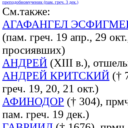
преподобномученик (пам. греч. 3 дек.)
См.также:
АГАФАНГЕЛ ЭСФИГМЕ
(пам. греч. 19 апр., 29 ок
просиявших)
АНДРЕЙ
(XIII в.), отшель
АНДРЕЙ КРИТСКИЙ
(† 7
греч. 19, 20, 21 окт.)
АФИНОДОР
(† 304), прмч
пам. греч. 19 дек.)
ГАВРИИЛ
(† 1676), прмч.