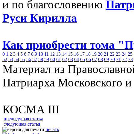
и по благословению
Патр
Руси Кирилла
Как приобрести тома "
0
1
2
3
4
5
6
7
8
9
10
11
12
13
14
15
16
17
18
19
20
21
22
23
24
25
52
53
54
55
56
57
58
59
60
61
62
63
64
65
66
67
68
69
70
71
72
73
Материал из Православно
Патриарха Московского и
КОСМА III
предыдущая статья
следующая статья
печать