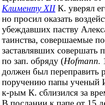
Клименту XII
К. уверял е
но просил оказать воздейс
убеждавших паству Алекс
таинства, совершаемые по 
заставлявших совершать 
по зап. обряду (
Hofmann.
1
должен был переправить 
поручению папы ученый 
к-рым К. сблизился за вре
В послании к папе от 15 д