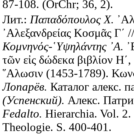
87-108. (OrChr; 36, 2).
Лит.:
Παπαδόπουλος Χ.
᾿Αλ
᾿Αλεξανδρείας Κοσμᾶς Γ´ //
Κομνηνός-῾Υψηλάντης ᾿Α.
᾿
τῶν εἰς δώδεκα βιβλίον Η´, 
῞Αλωσιν (1453-1789). Κωνσ
Лопарёв.
Каталог алекс. п
(Успенский).
Алекс. Патриа
Fedalto.
Hierarchia. Vol. 2.
Theologie. S. 400-401.