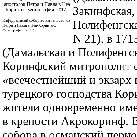
апостолов Петра и Павла в Неа-
Закинфская,
Коринтос. Фотография. 2012 г.
Кафедральный собор во имя апостолов
Полифенгск
Петра и Павла в Неа-Коринтос.
Фотография. 2012 г.
N 21), в 171
(Дамальская и Полифенгск
Коринфский митрополит с
«всечестнейший и экзарх 
турецкого господства Кор
жители одновременно име
в крепости Акрокоринф. В
собора в османский пери