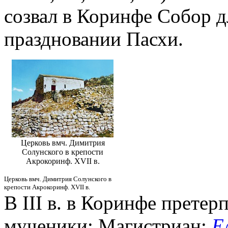
созвал в Коринфе Собор д
праздновании Пасхи.
Церковь вмч. Димитрия
Солунского в крепости
Акрокоринф. XVII в.
Церковь вмч. Димитрия Солунского в
крепости Акрокоринф. XVII в.
В III в. в Коринфе претер
мученики: Магистриан;
Е