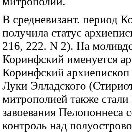
митрополии.
В средневизант. период 
получила статус архиепис
216, 222. N 2). На моливдо
Коринфский именуется а
Коринфский архиепископ 
Луки Элладского (Стириота
митрополией также стали 
завоевания Пелопоннеса 
контроль над полуострово