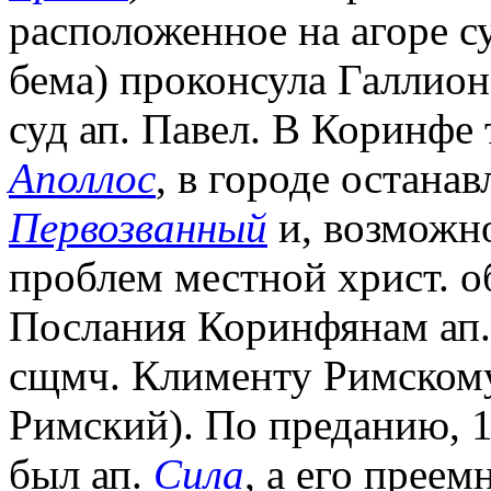
расположенное на агоре с
бема) проконсула Галлион
суд ап. Павел. В Коринфе 
Аполлос
, в городе останав
Первозванный
и, возможно
проблем местной христ. о
Послания Коринфянам ап. 
сщмч. Клименту Римскому 
Римский). По преданию, 
был ап.
Сила
, а его преем