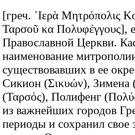
[греч. ῾Ιερὰ Μητρόπολις Κ
Ταρσοῦ κα Πολυφέγγους], 
Православной Церкви. Ка
наименование митрополии
существовавших в ее окре
Сикион (Σικυών), Зимена 
(Ταρσός), Полифенг
(Πολύ
из важнейших городов Гр
периоды и сохранил свое 