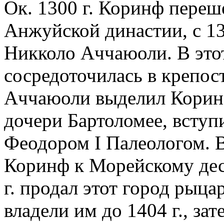
Ок. 1300 г. Коринф переш
Анжуйской династии, с 13
Никколо Аччаюоли. В это
сосредоточилась в крепос
Аччаюоли выделил Коринф
дочери Бартоломее, вступ
Феодором I Палеологом. В
Коринф к Морейскому десп
г. продал этот город рыц
владели им до 1404 г., з