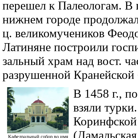
перешел к Палеологам. В 
нижнем городе продолжали
ц. великомучеников Феодо
Латиняне построили госп
зальный храм над вост. ч
разрушенной Кранейской 
В 1458 г., п
взяли турки.
Коринфской 
(Дамальская
Кафедральный собор во имя