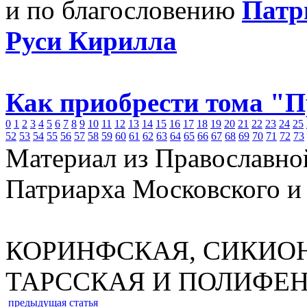
и по благословению
Патр
Руси Кирилла
Как приобрести тома "
0
1
2
3
4
5
6
7
8
9
10
11
12
13
14
15
16
17
18
19
20
21
22
23
24
25
52
53
54
55
56
57
58
59
60
61
62
63
64
65
66
67
68
69
70
71
72
73
Материал из Православно
Патриарха Московского и
КОРИНФСКАЯ, СИКИОН
ТАРССКАЯ И ПОЛИФЕ
предыдущая статья