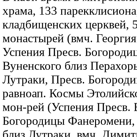
храма, 133 парекклисиона
кладбищенских церквей, 
монастырей (вмч. Георгия
Успения Пресв. Богороди
Вуненского близ Перахор
Лутраки, Пресв. Богороди
равноап. Космы Этолийско
мон-рей (Успения Пресв. 
Богородицы Фанеромени, 
близ Лутраки, вмч. Димит