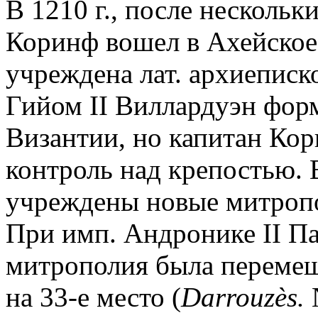
В 1210 г., после нескольк
Коринф вошел в Ахейское
учреждена лат. архиеписко
Гийом II Виллардуэн фор
Византии, но капитан Кор
контроль над крепостью. 
учреждены новые митропо
При имп. Андронике II П
митрополия была перемеще
на 33-е место (
Darro
u
z
è
s.
N