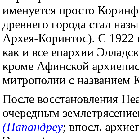
именуется просто Коринф)
древнего города стал наз
Архея-Коринтос). С 1922 
как и все епархии Элладс
кроме Афинской архиеписк
митрополии с названием 
После восстановления Не
очередным землетрясением
(Папандреу
; впосл. архи