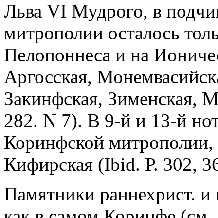
Льва VI Мудрого, в подч
митрополии осталось толь
Пелопоннеса и на Ионичес
Аргосская, Монемвасийск
Закинфская, Зименская, М
282. N 7). В 9-й и 13-й но
Коринфской митрополии, к
Кифирская (Ibid. Р. 302, 36
Памятники раннехрист. и 
как в самом Коринфе (см. 