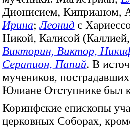
Дионисием, Киприаном, А
Ирина
;
Леонид
с Хариессо
Никой, Калисой (Каллией,
Викторин, Виктор, Никиф
Серапион, Папий
. В исто
мучеников, пострадавших
Юлиане Отступнике был к
Коринфские епископы уча
церковных Соборах, кроме