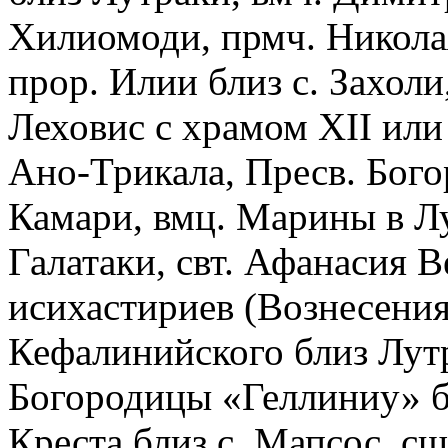
Хилиомоди, прмч. Николая
прор. Илии близ с. Захол
Леховис с храмом XII или 
Ано-Трикала, Пресв. Бого
Камари, вмц. Марины в Л
Галатаки, свт. Афанасия В
исихастириев (Вознесения
Кефалинийского близ Лутр
Богородицы «Геллиниу» б
Креста близ с. Мапсос, с