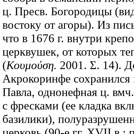
ц. Пресв. Богородицы (ви
востоку от агоры). Из пи
что в 1676 г. внутри креп
церквушек, от которых те
(
Κουμούση.
2001. Σ. 14). Д
Акрокоринфе сохранился 
Павла, однонефная ц. вмч
с фресками (ее кладка вк
базилики), полуразрушенн
церковь (90-е гг. XVII в.