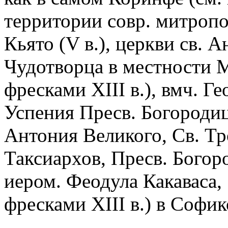
территории совр. митропо
Кьято (V в.), церкви св. А
Чудотворца в местности М
фресками XIII в.), вмч. Г
Успения Пресв. Богородиц
Антония Великого, Св. Тро
Таксиархов, Пресв. Богор
иером. Феодула Какаваса, 
фресками XIII в.) в Софик