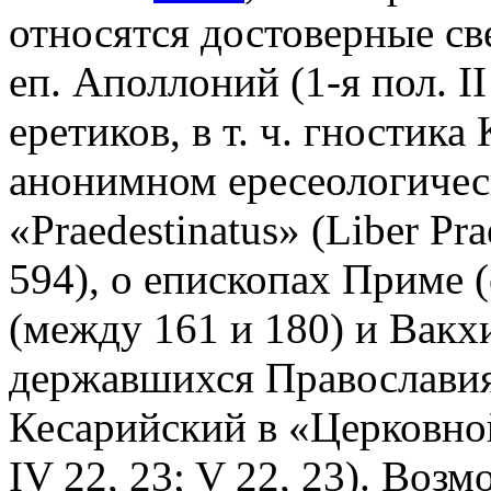
относятся достоверные св
еп. Аполлоний (1-я пол. I
еретиков, в т. ч. гностика
анонимном ересеологическ
«Praedestinatus» (Liber Prae
594), о епископах Приме (
(между 161 и 180) и Вакхил
державшихся Православия
Кесарийский в «Церковно
IV 22, 23; V 22, 23). Возм