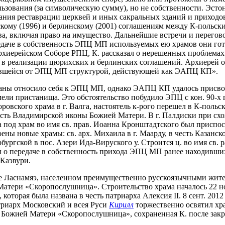
льзования (за символическую сумму), но не собственности. Эс
ования реставрации церквей и иных сакральных зданий и приход
кому (1996) и берлинскому (2001) соглашениям между К-польск
а, включая право на имущество. Дальнейшие встречи и перегов
едаче в собственность ЭПЦ МП используемых ею храмов они го
Архиерейском Соборе РПЦ, К. рассказал о нерешенных проблемах
а в реализации цюрихских и берлинских соглашений. Архиерей о
ловшейся от ЭПЦ МП структурой, действующей как ЭАПЦ КП».
траны относило себя к ЭПЦ МП, однако ЭАПЦ КП удалось присво
ли пристанища. Это обстоятельство побудило ЭПЦ с кон. 90-х г
ровского храма в г. Валга, настоятель к-рого перешел в К-пол
честь Владимирской иконы Божией Матери. В г. Палдиски при с
са под храм во имя св. прав. Иоанна Кронштадтского был приспо
 новые храмы: св. арх. Михаила в г. Маарду, в честь Казанско
рбургской в пос. Азери Ида-Вируского у. Строится ц. во имя св.
о передаче в собственность прихода ЭПЦ МП ранее находившихся
 Каэвури.
-не Ласнамяэ, населенном преимущественно русскоязычными жител
Матери «Скоропослушница». Строительство храма началось 22 нояб
оторая была названа в честь патриарха Алексия II. 8 сент. 201
атриарх Московский и всея Руси
Кирилл
торжественно освятил хр
а Божией Матери «Скоропослушница», сохраненная К. после закр