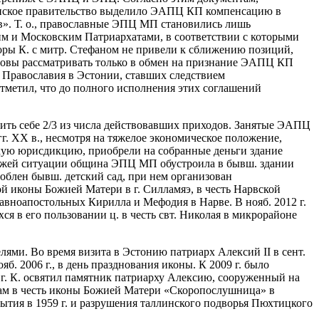
тонское правительство выделило ЭАПЦ КП компенсацию в
ов». Т. о., православные ЭПЦ МП становились лишь
им и Московским Патриархатами, в соответствии с которыми
оры К. с митр. Стефаном не привели к сближению позиций,
товы рассматривать только в обмен на признание ЭАПЦ КП
 Православия в Эстонии, ставших следствием
тметил, что до полного исполнения этих соглашений
ить себе 2/3 из числа действовавших приходов. Занятые ЭАПЦ
г. ХХ в., несмотря на тяжелое экономическое положение,
ьскую юрисдикцию, приобрели на собранные деньги здание
хожей ситуации община ЭПЦ МП обустроила в бывш. здании
соблен бывш. детский сад, при нем организован
й иконы Божией Матери в г. Силламяэ, в честь Нарвской
 равноапостольных Кирилла и Мефодия в Нарве. В нояб. 2012 г.
 в его пользовании ц. в честь свт. Николая в микрорайоне
ями. Во время визита в Эстонию патриарх Алексий II в сент.
. 2006 г., в день празднования иконы. К 2009 г. было
2 г. К. освятил памятник патриарху Алексию, сооруженный на
ам в честь иконы Божией Матери «Скоропослушница» в
ытия в 1959 г. и разрушения таллинского подворья Пюхтицкого