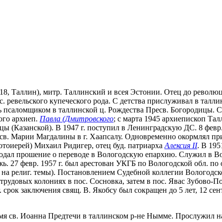
018, Таллин), митр. Таллинский и всея Эстонии. Отец до револю
. ревельского купеческого рода. С детства прислуживал в таллин
ть псаломщиком в таллинской ц. Рождества Пресв. Богородицы. 
ого архиеп.
Павла (Дмитровского
; с марта 1945 архиепископ Тал
цы (Казанской). В 1947 г. поступил в Ленинградскую ДС. 8 февр
 св. Марии Магдалины в г. Хаапсалу. Одновременно окормлял при
ротоиерей) Михаил Ридигер, отец буд. патриарха
Алексия II
. В 19
подал прошение о переводе в Вологодскую епархию. Служил в Вол
жь. 27 февр. 1957 г. был арестован УКГБ по Вологодской обл. по
на религ. темы). Постановлением Судебной коллегии Вологодског
трудовых колониях в пос. Сосновка, затем в пос. Явас Зубово-
срок заключения свящ. В. Якобсу был сокращен до 5 лет, 12 сен
о имя св. Иоанна Предтечи в таллинском р-не Нымме. Прослужил н