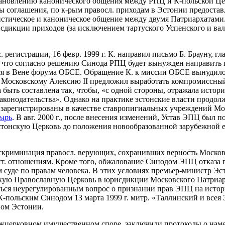
новлению канонического общения между РПЦ и К-польской Церк
ны соглашения, по к-рым правосл. приходам в Эстонии предост
стическое и каноническое общение между двумя Патриархатами. 2
сдикции приходов (за исключением тартуского Успенского и ва
регистрации, 16 февр. 1999 г. К. направил письмо Б. Брауну, г
, что согласно решению Синода РПЦ будет вынужден направить 
я в Вене форума ОБСЕ. Обращение К. к миссии ОБСЕ вынудило э
у Московскому Алексию II предложил выработать компромиссный
ть составлена так, чтобы, «с одной стороны, отражала историч
аконодательства». Однако на практике эстонские власти продол
ли зарегистрированы в качестве ставропигиальных учреждений 
тырь
. В авг. 2000 г., после внесения изменений, Устав ЭПЦ был 
тонскую Церковь до положения новообразованной зарубежной е
искриминация правосл. верующих, сохранивших верность Москов
ст. отношениям. Кроме того, обжалование Синодом ЭПЦ отказа 
суде по правам человека. В этих условиях премьер-министр Эсто
онскую Православную Церковь в юрисдикции Московского Патриар
ься неурегулированным вопрос о признании прав ЭПЦ на истор
польским Синодом 13 марта 1999 г. митр. «Таллинский и всея 
вом Эстонии.
 в межцерковном имущественном споре, заключили протоколы о н