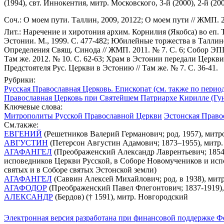
(1994), свт. Иннокентия, митр. Московского, 3-й (2000), 2-й (
Соч.: О моем пути. Таллин, 2009, 20122; О моем пути // ЖМП. 
Лит.: Наречение и хиротония архим. Корнилия (Якобса) во еп. 
Эстонии. М., 1999. С. 477-482; Юбилейные торжества в Таллине /
Определения Свящ. Синода // ЖМП. 2011. № 7. С. 6; Собор ЭПЦ 
Там же. 2012. № 10. С. 62-63; Храм в Эстонии передали Церкви /
Предстоятеля Рус. Церкви в Эстонию // Там же. № 7. С. 36-41.
Рубрики:
Русская Православная Церковь. Епископат (см. также по перио
Православная Церковь при Святейшем Патриархе Кирилле (Гун
Ключевые слова:
Митрополиты Русской Православной Церкви
Эстонская Право
См.также:
ЕВГЕНИЙ
(Решетников Валерий Германович; род. 1957), мит
АВГУСТИН
(Петерсон Августин Адамович; 1873–1955), митр.
АГАФАНГЕЛ
(Преображенский Александр Лаврентьевич; 1854-1
исповедников Церкви Русской, в Соборе Новомучеников и испо
святых и в Соборе святых Эстонской земли)
АГАФАНГЕЛ
(Саввин Алексей Михайлович; род. в 1938), мит
АГАФОДОР
(Преображенский Павел Флегонтович; 1837-1919),
АЛЕКСАНДР
(Бердов) († 1591), митр. Новгородский
Электронная версия разработана при финансовой поддержке Ф