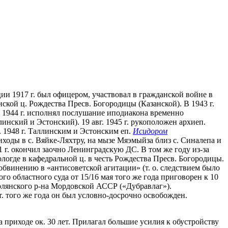
ции 1917 г. был офицером, участвовал в гражданской войне в
ской ц. Рождества Пресв. Богородицы (Казанской). В 1943 г.
С 1944 г. исполнял послушание иподиакона временно
линский и Эстонский). 19 авг. 1945 г. рукоположен архиеп.
. 1948 г. Таллинским и Эстонским еп.
Исидором
ходы в с. Вяйке-Ляхтру, на мызе Мяэмыйза близ с. Синалепа и
51 г. окончил заочно Ленинградскую ДС. В том же году из-за
огде в кафедральной ц. в честь Рождества Пресв. Богородицы.
 обвинению в «антисоветской агитации» (т. о. следствием было
о областного суда от 15/16 мая того же года приговорен к 10
Полянского р-на Мордовской АССР («Дубравлаг»).
т. того же года он был условно-досрочно освобожден.
а приходе ок. 30 лет. Прилагал большие усилия к обустройству