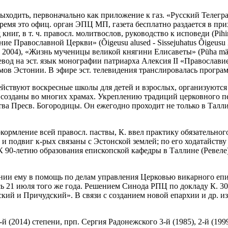
выходить, первоначально как приложение к газ. «Русский Телегра
ремя это офиц. орган ЭПЦ МП, газета бесплатно раздается в при
г, в т. ч. правосл. молитвослов, руководство к исповеди (Pihira
Православной Церкви» (Õigeusu alused - Sissejuhatus Õigeusu Kir
n, 2004), «Жизнь мученицы великой княгини Елисаветы» (Püha märter 
перевод на эст. язык монографии патриарха Алексия II «Правосла
мов Эстонии. В эфире эст. телевидения транслировалась програ
ствуют воскресные школы для детей и взрослых, организуются д
, созданы во многих храмах. Укреплению традиций церковного пе
ва Пресв. Богородицы. Он ежегодно проходит не только в Таллин
ормление всей правосл. паствы, К. ввел практику обязательног
 подвиг к-рых связаны с Эстонской землей; по его ходатайству 
 К 90-летию образования епископской кафедры в Таллине (Ревеле
ении ему в помощь по делам управления Церковью викарного еп
сь 21 июля того же года. Решением Синода РПЦ по докладу К. 30
вский и Причудский». В связи с созданием новой епархии и др. 
-й (2014) степени, прп. Сергия Радонежского 3-й (1985), 2-й (199