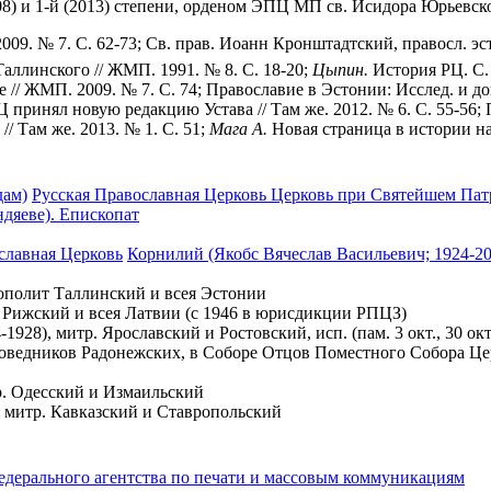
2008) и 1-й (2013) степени, орденом ЭПЦ МП св. Исидора Юрьевско
2009. № 7. С. 62-73; Св. прав. Иоанн Кронштадтский, правосл. э
Таллинского // ЖМП. 1991. № 8. С. 18-20;
Цыпин.
История РЦ. С. 
/ ЖМП. 2009. № 7. С. 74; Православие в Эстонии: Исслед. и док-ты
принял новую редакцию Устава // Там же. 2012. № 6. С. 55-56; 
/ Там же. 2013. № 1. С. 51;
Мага А.
Новая страница в истории на
дам)
Русская Православная Церковь Церковь при Святейшем Патри
дяеве). Епископат
славная Церковь
Корнилий (Якобс Вячеслав Васильевич; 1924-20
рополит Таллинский и всея Эстонии
 Рижский и всея Латвии (с 1946 в юрисдикции РПЦЗ)
928), митр. Ярославский и Ростовский, исп. (пам. 3 окт., 30 ок
ведников Радонежских, в Соборе Отцов Поместного Собора Церк
р. Одесский и Измаильский
 митр. Кавказский и Ставропольский
едерального агентства по печати и массовым коммуникациям