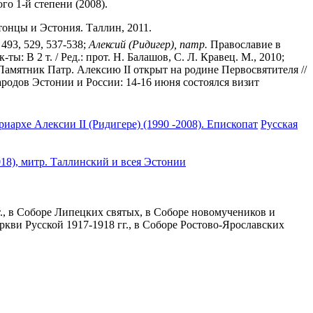
го 1-й степени (2008).
стонцы и Эстония. Таллин, 2011.
493, 529, 537-538;
Алексий (Ридигер), патр.
Православие в
: В 2 т. / Ред.: прот. Н. Балашов, С. Л. Кравец. М., 2010;
Памятник Патр. Алексию II открыт на родине Первосвятителя //
родов Эстонии и России: 14-16 июня состоялся визит
архе Алексии II (Ридигере) (1990 -2008). Епископат
Русская
18), митр. Таллинский и всея Эстонии
т., в Соборе Липецких святых, в Соборе новомучеников и
ви Русской 1917-1918 гг., в Соборе Ростово-Ярославских