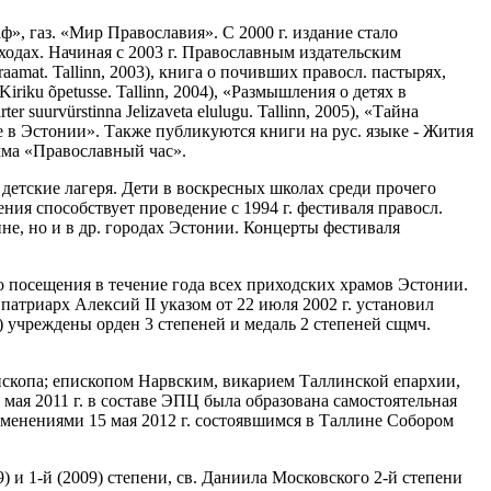
ф», газ. «Мир Православия». С 2000 г. издание стало
ходах. Начиная с 2003 г. Православным издательским
amat. Tallinn, 2003), книга о почивших правосл. пастырях,
iku õpetusse. Tallinn, 2004), «Размышления о детях в
suurvürstinna Jelizaveta elulugu. Tallinn, 2005), «Тайна
вие в Эстонии». Также публикуются книги на рус. языке - Жития
мма «Православный час».
етские лагеря. Дети в воскресных школах среди прочего
ния способствует проведение с 1994 г. фестиваля правосл.
е, но и в др. городах Эстонии. Концерты фестиваля
о посещения в течение года всех приходских храмов Эстонии.
патриарх Алексий II указом от 22 июля 2002 г. установил
) учреждены орден 3 степеней и медаль 2 степеней сщмч.
ископа; епископом Нарвским, викарием Таллинской епархии,
 мая 2011 г. в составе ЭПЦ была образована самостоятельная
изменениями 15 мая 2012 г. состоявшимся в Таллине Собором
9) и 1-й (2009) степени, св. Даниила Московского 2-й степени