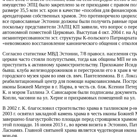
имущество ЭПЦ было закреплено за ее приходами с правом по
размере 35,5 млн эст. крон в качестве «пособия для финансир
арендаторами собственных храмов. Это противоречило цюрихс
все православные Эстонии должны были получить равные прав
поскольку представители ЭАПЦ КП заявили, что вопрос о пер
автономной поместной Церковью. Выступая 4 окт. 2004 г. на 
незаинтересованности эст. структуры К-польского Патриархат
«невозможно восстановление канонического общения с отко
Согласно статистике МВД Эстонии, 7/8 правосл. населения с
церкви часто стояли полупустыми, тогда как общины МП не име
приступить к активному храмостроительству. Прихожане Исидо
бывш. клуба железнодорожников и перестроили его в храм в 
городского музея храм во имя св. вмч. Пантелеимона. В г. Лок
реабилитационный центр для помощи наркозависимым. Построены
иконы Божией Матери в г. Нарва, в честь св. блж. Ксении Пете
К. и мэром Таллина Э. Сависааром были подписаны документы 
Копли, часовни на ул. Херне и прихрамовых помещений на ул.
В 2002 г. К. благословил строительство храма в таллинском р
2003 г. освятил закладной камень храма в честь иконы Божией 
завершено благоустройство площади перед строящимся храмом, к
этой площади. 16 июня 2013 г., во время визита в Эстонию, П
Ласнамяэ. Главной святыней храма является чудотворная икон
мон-ря.