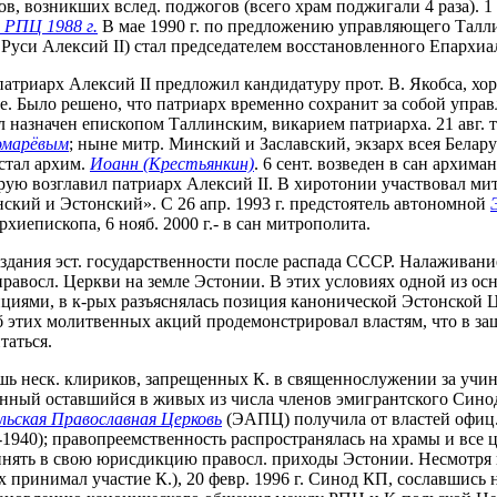
в, возникших вслед. поджогов (всего храм поджигали 4 раза). 1 
 РПЦ 1988 г.
В мае 1990 г. по предложению управляющего Талл
 Руси Алексий II) стал председателем восстановленного Епархиа
атриарх Алексий II предложил кандидатуру прот. В. Якобса, хор
ре. Было решено, что патриарх временно сохранит за собой управ
л назначен епископом Таллинским, викарием патриарха. 21 авг. т
омарёвым
; ныне митр. Минский и Заславский, экзарх всея Белар
стал архим.
Иоанн (Крестьянкин)
. 6 сент. возведен в сан архим
-рую возглавил патриарх Алексий II. В хиротонии участвовал м
инский и Эстонский». С 26 апр. 1993 г. предстоятель автономной
рхиепископа, 6 нояб. 2000 г.- в сан митрополита.
здания эст. государственности после распада СССР. Налаживан
правосл. Церкви на земле Эстонии. В этих условиях одной из осн
иями, в к-рых разъяснялась позиция канонической Эстонской Цер
этих молитвенных акций продемонстрировал властям, что в защ
таться.
ь неск. клириков, запрещенных К. в священнослужении за учин
енный оставшийся в живых из числа членов эмигрантского Синода
ьская Православная Церковь
(ЭАПЦ) получила от властей офиц.
940); правопреемственность распространялась на храмы и все ц
ять в свою юрисдикцию правосл. приходы Эстонии. Несмотря на 
 принимал участие К.), 20 февр. 1996 г. Синод КП, сославшись