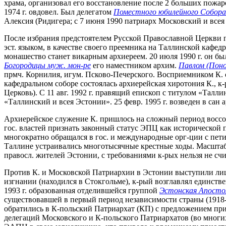
храма, организовал его восстановление после 2 больших пожаро
1974 г. овдовел. Был делегатом
Поместного юбилейного Собора
Алексия (Ридигера; с 7 июня 1990 патриарх Московский и всея
После избрания предстоятелем Русской Православной Церкви п
эст. языком, в качестве своего преемника на Таллинской кафед
монашество станет викарным архиереем. 20 июля 1990 г. он бы
Богородицы муж. мон-ре
его наместником архим.
Павлом (Пон
прмч. Корнилия, игум. Псково-Печерского. Восприемником К. 
кафедральном соборе состоялась архиерейская хиротония К., к
Церковь). С 11 авг. 1992 г. правящий епископ с титулом «Талл
«Таллинский и всея Эстонии». 25 февр. 1995 г. возведен в сан а
Архиерейское служение К. пришлось на сложный период воссо
гос. властей признать законный статус ЭПЦ как исторической 
многократно обращался в гос. и международные орг-ции с петиц
Таллине устраивались многотысячные крестные ходы. Масштаб 
правосл. жителей Эстонии, с требованиями к-рых нельзя не счи
Против К. и Московской Патриархии в Эстонии выступили лиш
изгнании (находился в Стокгольме), к-рый возглавлял единств
1993 г. образованная отделившейся группой
Эстонская Апостол
существовавшей в первый период независимости страны (1918-1
обратились в К-польский Патриархат (КП) с предложением прин
делегаций Московского и К-польского Патриархатов (во многих