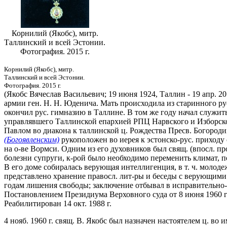
Корнилий (Якобс), митр.
Таллинский и всей Эстонии.
Фотография. 2015 г.
Корнилий (Якобс), митр.
Таллинский и всей Эстонии.
Фотография. 2015 г.
(Якобс Вячеслав Васильевич; 19 июня 1924, Таллин - 19 апр. 2
армии ген. Н. Н. Юденича. Мать происходила из старинного рус
окончил рус. гимназию в Таллине. В том же году начал служи
управлявшего Таллинской епархией РПЦ Нарвского и Изборск
Павлом во диакона к таллинской ц. Рождества Пресв. Богороди
(Богоявленским)
рукоположен во иерея к эстонско-рус. приходу
на о-ве Вормси. Одним из его духовников был свящ. (впосл. п
болезни супруги, к-рой было необходимо переменить климат, 
В его доме собиралась верующая интеллигенция, в т. ч. молоде
представлено хранение правосл. лит-ры и беседы с верующими 
годам лишения свободы; заключение отбывал в исправительно-
Постановлением Президиума Верховного суда от 8 июня 1960 г. 
Реабилитирован 14 окт. 1988 г.
4 нояб. 1960 г. свящ. В. Якобс был назначен настоятелем ц. в