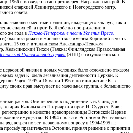
апр. 1966 г. возведен в сан протоиерея. Награжден митрой. В
инской епархией Ленинградского и Новгородского митр.
льного совета.
ошо знающего местные традиции, владеющего как рус., так и
ление епархией, а прот. В. Якобс по пострижении в
ого же года в
Псково-Печерском в честь Успения Пресв.
уси) был пострижен в монашество с именем Корнилий в честь
андрита. 15 сент. в таллинском Александро-Невском
итр. Хельсинкский Тихон (Таякка; Финляндская Православная
Эстонской Православной Церкви
(ЭПЦ) с титулом епископ
ие церковной жизни в новых условиях было осложнено отказом
овных задач К. была легализация деятельности Церкви. К.
кви. 9 дек. 1995 и 16 марта 1996 г. по инициативе К. в
иту своих прав выступает не маленькая группа, а большинство
енный раскол. Они перешли в подчинение т. н. Синода в
 клирик К-польского Патриархата прот. Н. Суурсет. В авг.
 регистрацию в качестве правопреемницы Эстонской Церкви,
ерковное имущество. В 1994 г. власти Эстонской Республики
ряд встреч по эст. церковному вопросу в 1994-1995 гг.
 на просьбу правительства Эстонии, принял решение о принятии