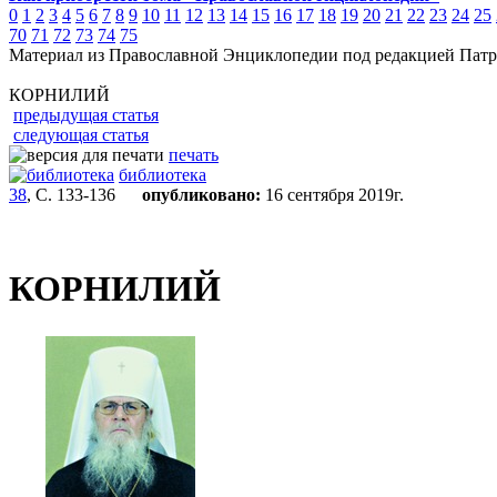
0
1
2
3
4
5
6
7
8
9
10
11
12
13
14
15
16
17
18
19
20
21
22
23
24
25
70
71
72
73
74
75
Материал из Православной Энциклопедии под редакцией Патр
КОРНИЛИЙ
предыдущая статья
следующая статья
печать
библиотека
38
, С. 133-136
опубликовано:
16 сентября 2019г.
КОРНИЛИЙ