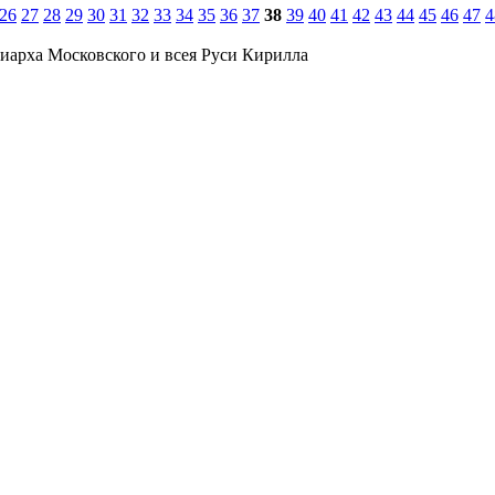
26
27
28
29
30
31
32
33
34
35
36
37
38
39
40
41
42
43
44
45
46
47
4
иарха Московского и всея Руси Кирилла