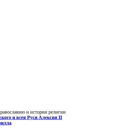
Православию и истории религии
кого и всея Руси Алексия II
рилла