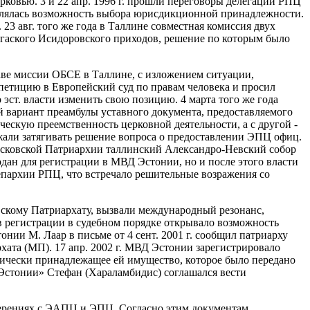
овью. 3 и 22 апр. 1996 г. прошли переговоры делегации РПЦ
авлялась возможность выбора юрисдикционной принадлежности.
3 авг. того же года в Таллине совместная комиссия двух
лгаского Исидоровского приходов, решение по которым было
лаве миссии ОБСЕ в Таллине, с изложением ситуации,
петицию в Европейский суд по правам человека и просил
ст. власти изменить свою позицию. 4 марта того же года
 вариант преамбулы уставного документа, предоставляемого
ескую преемственность церковной деятельности, а с другой -
жали затягивать решение вопроса о предоставлении ЭПЦ офиц.
Московской Патриархии таллинский Александро-Невский собор
подан для регистрации в МВД Эстонии, но и после этого власти
пархии РПЦ, что встречало решительные возражения со
скому Патриархату, вызвали международный резонанс,
в регистрации в судебном порядке открывало возможность
нии М. Лаар в письме от 4 сент. 2001 г. сообщил патриарху
хата (МП). 17 апр. 2002 г. МВД Эстонии зарегистрировало
ически принадлежащее ей имущество, которое было передано
Эстонии» Стефан (Хараламбидис) соглашался вести
амерениях с ЭАПЦ и ЭПЦ. Согласно этим документам,