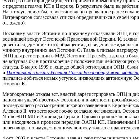
ЭАПЦ в свою юрисдикцию, что привело к временному приоста
с представителями КП в Цюрихе. В результате были выработа
На этих условиях было восстановлено прерванное ранее евхари
Патриархатов согласовала списки определившихся в своей юри
отложено).
Поскольку власти Эстонии по-прежнему отказывали ЭПЦ в гос. 
возникшей вокруг Эстонской Православной Церкви. К. заявил
довести содержание этого обращения до сведения ожидавшегос
министр внутренних дел Эстонии О. Тааль в письме патриарх
ЭПЦ для регистрации в МВД Эстонии. Преамбула должна была бы
не вступала бы в противоречие с положениями действующего з
статуса. В марте 1999 г., еще до общей регистрации ЭПЦ, бы
и
Пюхтицкий в честь Успения Пресв. Богородицы жен. монас
пытались добиться новых уступок, низводящих автономную Эс
стороны К.
Многократные отказы эст. властей зарегистрировать ЭПЦ и д
наносили ущерб престижу Эстонии, и в частности российско-э
последующего рассмотрения искового заявления в Европейском 
Алексию II, что эстонское гос-во согласно легализовать Эст
Устав ЭПЦ МП и 3 прихода Церкви. Однако продолжал остават
или находилось в процессе передачи ЭАПЦ КП. Назначенный К-
переговоры по имущественному вопросу только с правительст
4 окт. 2002 г. власти Эстонии, взяв на себя посредничество