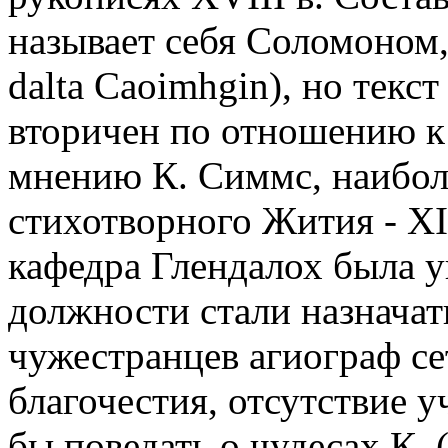
называет себя Соломоном,
dalta Caoimhgin), но текст
вторичен по отношению к
мнению К. Симмс, наибол
стихотворного Жития - XII
кафедра Глендалох была у
должности стали назначать
чужестранцев агиограф се
благочестия, отсутствие 
бы поведать о чудесах К. 