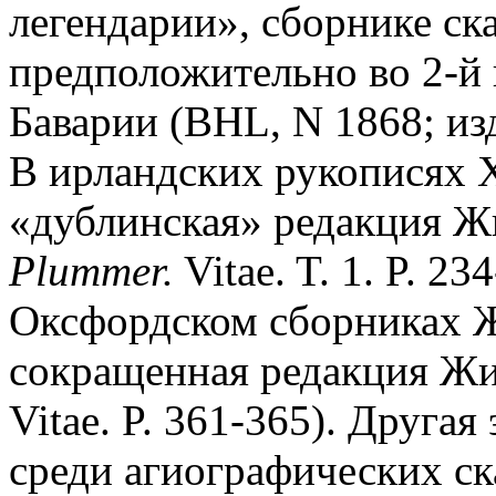
легендарии», сборнике ск
предположительно во 2-й п
Баварии (BHL, N 1868; из
В ирландских рукописях X
«дублинская» редакция Жи
Plummer.
Vitae. T. 1. P. 2
Оксфордском сборниках Ж
сокращенная редакция Жи
Vitae. P. 361-365). Друга
среди агиографических ск