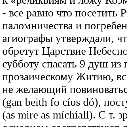
- все равно что посетить 
паломничества и погребен
агиографы утверждали, чт
обретут Царствие Небесно
субботу спасать 9 душ из
прозаическому Житию, вс
не желающий повиноватьс
(gan beith fo cíos dó), по
(as mire as míchíall). С т.