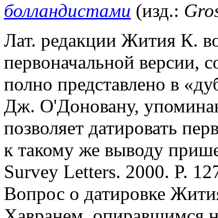
болландистами
(изд.:
Gros
Лат. редакции Жития К. в
первоначальной версии, с
полно представлено в «ду
Дж. О'Доновану, упомина
позволяет датировать пер
к такому же выводу прише
Survey Letters. 2000. P. 12
Вопрос о датировке Жити
Хавранем, опиравшимся н