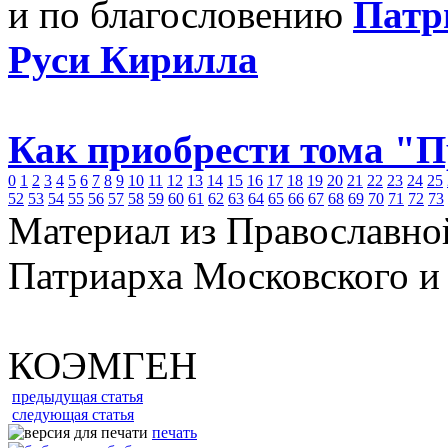
и по благословению
Патр
Руси Кирилла
Как приобрести тома "
0
1
2
3
4
5
6
7
8
9
10
11
12
13
14
15
16
17
18
19
20
21
22
23
24
25
52
53
54
55
56
57
58
59
60
61
62
63
64
65
66
67
68
69
70
71
72
73
Материал из Православно
Патриарха Московского и
КОЭМГЕН
предыдущая статья
следующая статья
печать