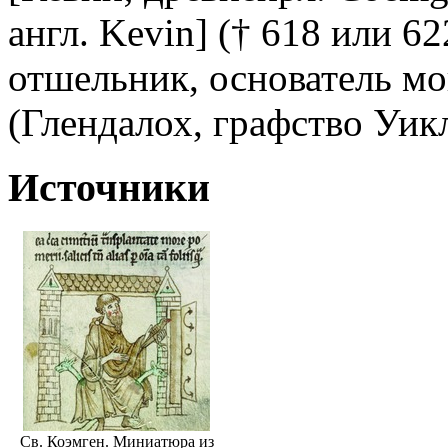
англ. Kevin] († 618 или 622
отшельник, основатель мо
(Глендалох, графство Уик
Источники
Св. Коэмген. Миниатюра из