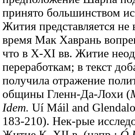
принято большинством исс
Жития представляется не 
время Мак Хаврань вопр
что в X-XI вв. Житие нео
переработкам; в текст до
получила отражение поли
общины Гленн-Да-Лохи (
Idem.
Uí Máil and Glendalo
183-210). Нек-рые исслед
Житие К. XII в. (напр.:
Ó
R