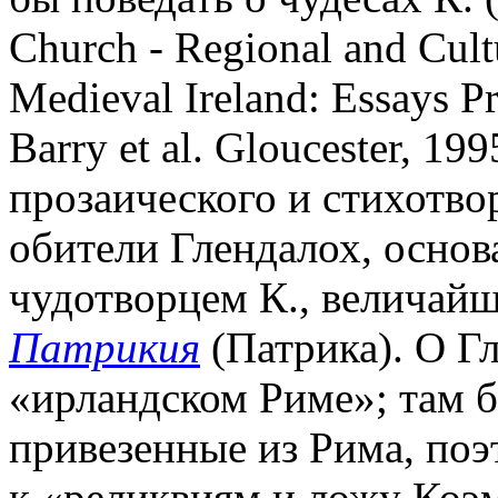
Church - Regional and Cultu
Medieval Ireland: Essays Pre
Barry et al. Gloucester, 19
прозаического и стихотво
обители Глендалох, осно
чудотворцем К., величайш
Патрикия
(Патрика). О Гл
«ирландском Риме»; там 
привезенные из Рима, по
к «реликвиям и ложу Коэмг