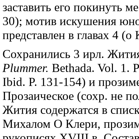
заставить его покинуть ме
30); мотив искушения юн
представлен в главах 4 (о 
Сохранились 3 ирл. Жития 
Plummer.
Bethada. Vol. 1. 
Ibid. P. 131-154) и прозим
Прозаическое (сохр. не п
Жития содержатся в списк
Михалом О Клери, прозиме
рукописях XVIII в. Соста