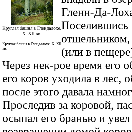
Гленн-Да-Лоха
Поселившись в
Круглая башня в Глендалохе.
X–XII вв.
отшельником, 
Круглая башня в Глендалохе. X–XII
(или в пещере
вв.
Через нек-рое время его о
его коров уходила в лес, 
после этого давала намно
Проследив за коровой, пас
осыпал его бранью и увел
возвращении домой корова