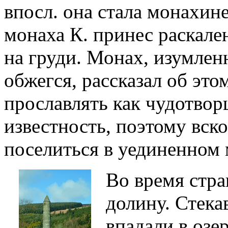
впосл. она стала монахин
монаха К. принес раскале
на груди. Монах, изумлен
обжегся, рассказал об это
прославлять как чудотворц
известность, поэтому вск
поселиться в уединенном 
Во время стр
долину. Стека
впадали в озе