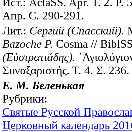
Ист.: ActaSS. Apr. T. 2. P
Апр. С. 290-291.
Лит.:
Сергий (Спасский).
М
Bazoche P.
Cosma // BiblSS.
(Εὐστρατιάδης).
῾Αγιολόγιον
Συναξαριστής. Τ. 4. Σ. 236.
Е. М. Беленькая
Рубрики:
Святые Русской Правосла
Церковный календарь 2016