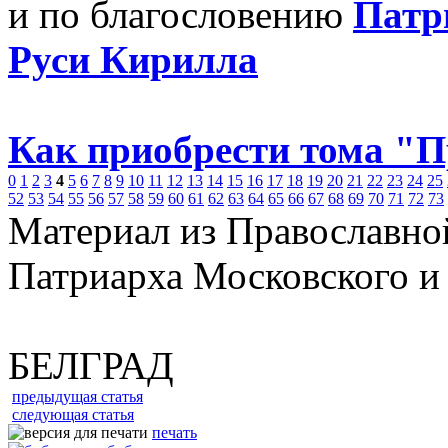
и по благословению
Патр
Руси Кирилла
Как приобрести тома "
0
1
2
3
4
5
6
7
8
9
10
11
12
13
14
15
16
17
18
19
20
21
22
23
24
25
52
53
54
55
56
57
58
59
60
61
62
63
64
65
66
67
68
69
70
71
72
73
Материал из Православно
Патриарха Московского и
БЕЛГРАД
предыдущая статья
следующая статья
печать