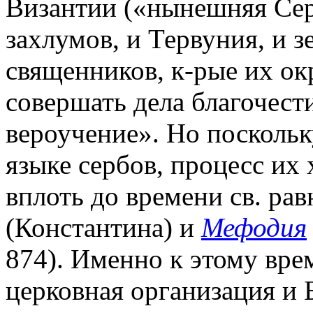
Византии («нынешняя Сер
захлумов, и Тервуния, и з
священников, к-рые их ок
совершать дела благочест
вероучение». Но поскольк
языке сербов, процесс их
вплоть до времени св. ра
(Константина) и
Мефодия
874). Именно к этому вре
церковная организация и Б