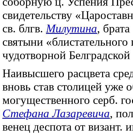
соборную ц. Успения Пре
свидетельству «Цароставн
св. блгв.
Милутина
, брат
святыни «блистательного 
чудотворной Белградской
Наивысшего расцвета средн
вновь став столицей уже 
могущественного серб. го
Стефана Лазаревича
, по
венец деспота от визант. 