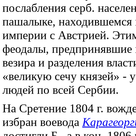
послабления серб. населе
пашалыке, находившемся 
империи с Австрией. Эти
феодалы, предпринявшие 
везира и разделения влас
«великую сечу князей» - 
людей по всей Сербии.
На Сретение 1804 г. вожде
избран воевода
Карагеорг
достигли Б., а в кон. 1806 