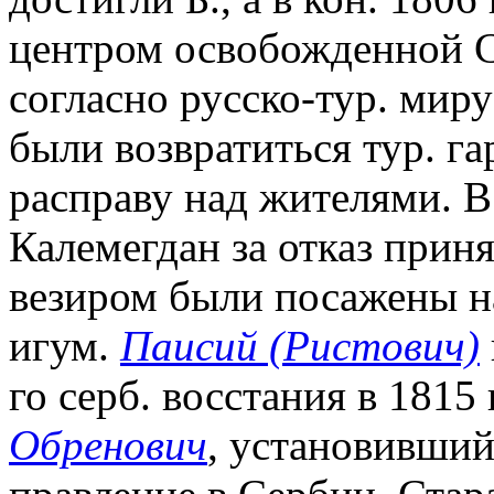
центром освобожденной Се
согласно русско-тур. миру
были возвратиться тур. г
расправу над жителями. В 
Калемегдан за отказ прин
везиром были посажены н
игум.
Паисий (Ристович)
го серб. восстания в 1815 
Обренович
, установивший