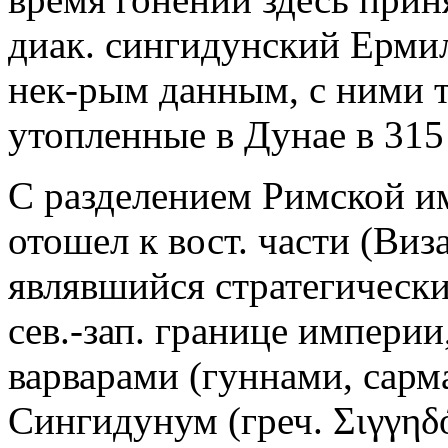
диак. сингидунский Ермил
нек-рым данным, с ними 
утопленные в Дунае в 315 
С разделением Римской и
отошел к вост. части (Виза
являвшийся стратегическ
сев.-зап. границе империи
варварами (гуннами, сарма
Сингидунум (греч. Σιγγηδ