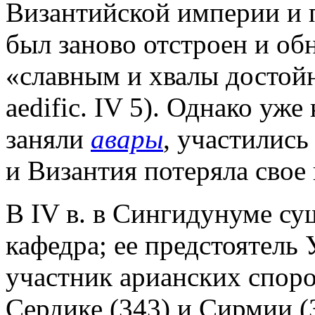
Византийской империи и п
был заново отстроен и об
«славным и хвалы достой
aedific. IV 5). Однако уже
заняли
авары
, участились
и Византия потеряла свое 
В IV в. в Сингидунуме су
кафедра; ее предстоятель
участник арианских споро
Сердике (343) и Сирмии (