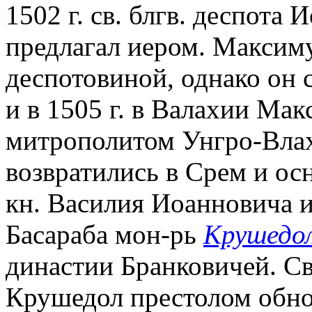
1502 г. св. блгв. деспота 
предлагал иером. Максиму
деспотовиной, однако он
и в 1505 г. в Валахии Ма
митрополитом Унгро-Влах
возвратились в Срем и осн
кн. Василия Иоанновича и
Басараба мон-рь
Крушедо
династии Бранковичей. Св
Крушедол престолом обно