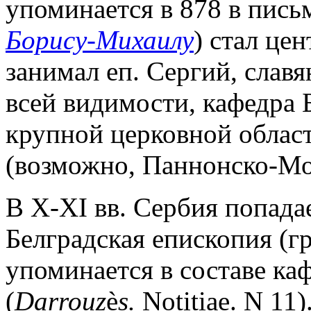
упоминается в 878 в письм
Борису-Михаилу
) стал це
занимал еп. Сергий, слав
всей видимости, кафедра Б
крупной церковной облас
(возможно, Паннонско-Мо
В X-XI вв. Сербия попада
Белградская епископия (гр
упоминается в составе ка
(
Darrouz
è
s.
Notitiae. N 11