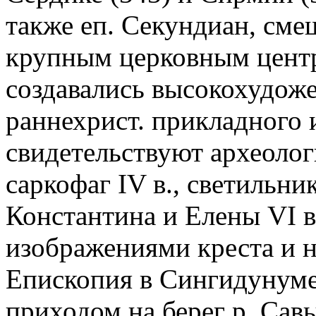
также еп. Секундиан, сме
крупным церковным центр
создавались высокохудож
раннехрист. прикладного и
свидетельствуют археолог
саркофаг IV в., светильн
Константина и Елены VI в
изображениями креста и не
Епископия в Сингидунуме 
приходом на берег р. Сав