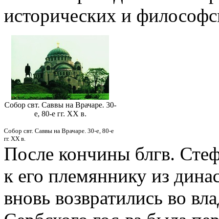
исторических и философс
Собор свт. Саввы на Врачаре. 30-
е, 80-е гг. XX в.
Собор свт. Саввы на Врачаре. 30-е, 80-е
гг. XX в.
После кончины блгв. Стефа
к его племяннику из дина
вновь возвратились во вла