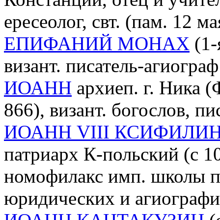
ересеолог, свт. (пам. 12 ма
ЕПИФАНИЙ МОНАХ
(1-я
визант. писатель-агиограф
ИОАНН
архиеп. г. Ника (
866), визант. богослов, пи
ИОАНН VIII КСИФИЛИ
патриарх К-польский (c 10
номофилакс имп. школы пр
юридических и агиографи