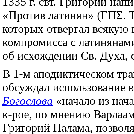
1335 г. свт. Григорий нап
«Против латинян» (ΓΠΣ. Τ. 
которых отвергал всякую 
компромисса с латинянам
об исхождении Св. Духа, 
В 1-м аподиктическом тра
обсуждал использование 
Богослова
«начало из нача
к-рое, по мнению Варлаама
Григорий Палама, позволя