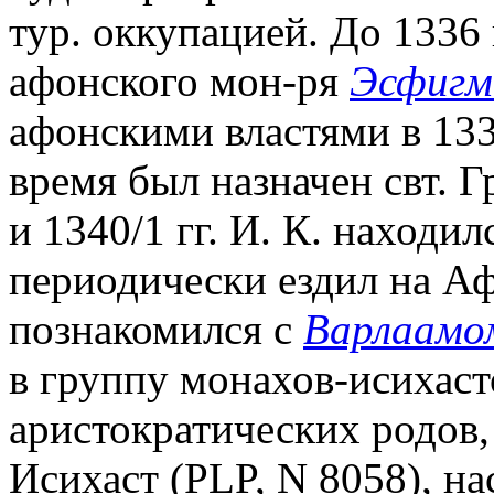
тур. оккупацией. До 1336 
афонского мон-ря
Эсфигм
афонскими властями в 1333
время был назначен свт. 
и 1340/1 гг. И. К. находи
периодически ездил на А
познакомился с
Варлаамо
в группу монахов-исихаст
аристократических родов,
Исихаст (PLP, N 8058), н