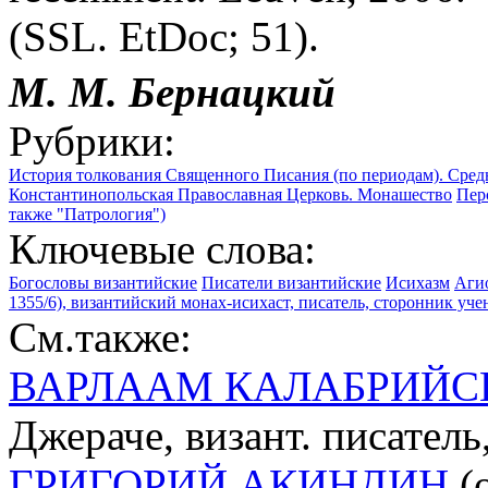
(SSL. EtDoc; 51).
М. М. Бернацкий
Рубрики:
История толкования Священного Писания (по периодам). Сред
Константинопольская Православная Церковь. Монашество
Пер
также "Патрология")
Ключевые слова:
Богословы византийские
Писатели византийские
Исихазм
Аги
1355/6), византийский монах-исихаст, писатель, сторонник уч
См.также:
ВАРЛААМ КАЛАБРИЙС
Джераче, визант. писател
ГРИГОРИЙ АКИНДИН
(о