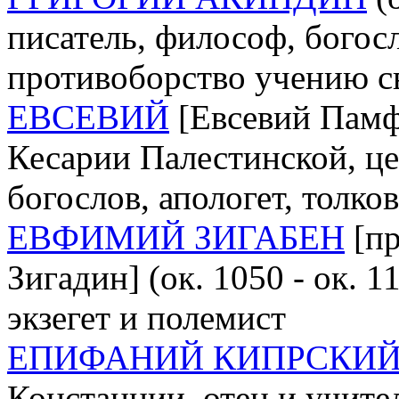
писатель, философ, богос
противоборство учению с
ЕВСЕВИЙ
[Евсевий Памфи
Кесарии Палестинской, це
богослов, апологет, толко
ЕВФИМИЙ ЗИГАБЕН
[пр
Зигадин] (ок. 1050 - ок. 1
экзегет и полемист
ЕПИФАНИЙ КИПРСКИ
Констанции, отец и учите