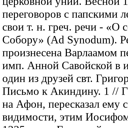
церковной унии. Весной 13
переговоров с папскими л
свои т. н. греч. речи - «О
Собору» (Ad Synodum). Р
произнесена Варлаамом пе
имп. Анной Савойской в 
один из друзей свт. Григор
Письмо к Акиндину. 1 // Γ
на Афон, пересказал ему 
видимости, этим Иосифом 