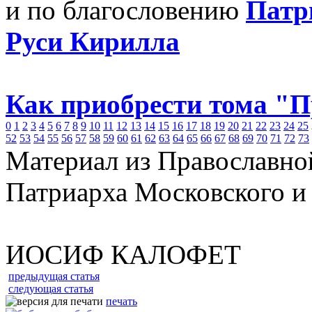
и по благословению
Патр
Руси Кирилла
Как приобрести тома "
0
1
2
3
4
5
6
7
8
9
10
11
12
13
14
15
16
17
18
19
20
21
22
23
24
25
52
53
54
55
56
57
58
59
60
61
62
63
64
65
66
67
68
69
70
71
72
73
Материал из Православно
Патриарха Московского и
ИОСИФ КАЛОФЕТ
предыдущая статья
следующая статья
печать