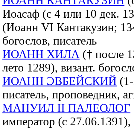
ИОАНН КАНТАКУЗИН
(
Иоасаф (с 4 или 10 дек. 1
(Иоанн VI Кантакузин; 134
богослов, писатель
ИОАНН ХИЛА
(† после 1
лето 1289), визант. богосл
ИОАНН ЭВБЕЙСКИЙ
(1-
писатель, проповедник, а
МАНУИЛ II ПАЛЕОЛОГ
император (c 27.06.1391),