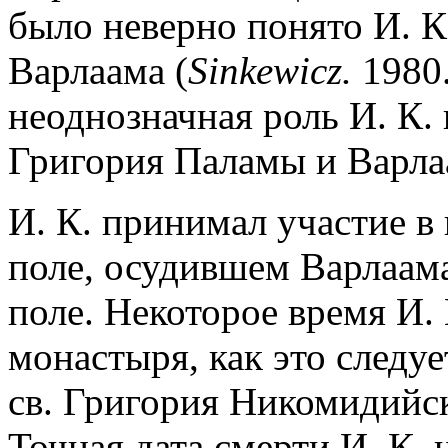
было неверно понято И. К
Варлаама (
Sinkewicz.
1980.
неоднозначная роль И. К. 
Григория Паламы и Варла
И. К. принимал участие в
поле, осудившем Варлаама.
поле. Некоторое время И.
монастыря, как это следу
св. Григория Никомидийск
Точная дата смерти И. К. 