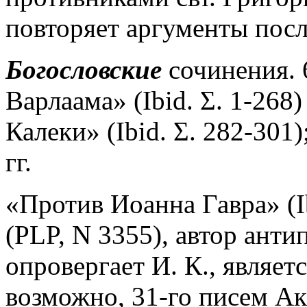
повторяет аргументы посл
Богословские
сочинения. 
Варлаама» (Ibid
.
Σ. 1-268)
Калеки» (Ibid. Σ. 282-301
гг.
«Против Иоанна Гавра» (Ib
(PLP, N 3355), автор анти
опровергает И. К., являетс
возможно, 31-го писем Ак