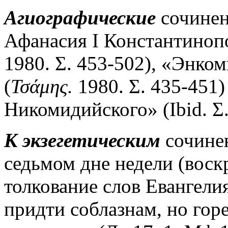
Агиографические
сочинен
Афанасия I Константиноп
1980. Σ. 453-502), «Энко
(
Τσάμης.
1980. Σ. 435-451)
Никомидийского» (Ibid. Σ.
К экзегетическим
сочинен
седьмом дне недели (воскр
толкование слов Евангели
придти соблазнам, но горе