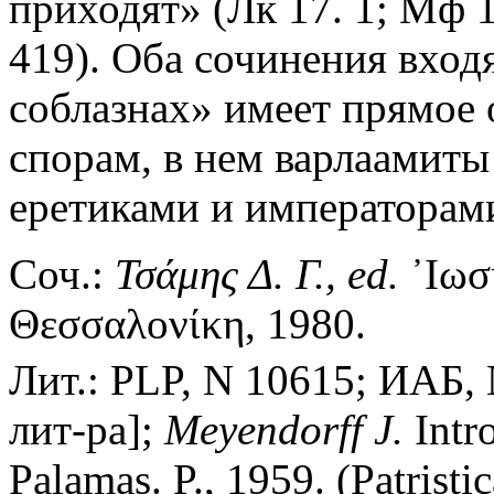
приходят» (Лк 17. 1; Мф 18
419). Оба сочинения входя
соблазнах» имеет прямое
спорам, в нем варлаамит
еретиками и императорам
Соч.:
Τσάμης Δ. Γ.,
ed.
᾿Ιωσ
Θεσσαλονίκη, 1980.
Лит.: PLP, N 10615; ИАБ, №
лит-ра];
Meyendorff J.
Intro
Palamas. P., 1959. (Patristi