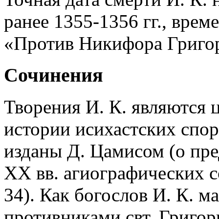
ранее 1355-1356 гг., врем
«Против Никифора Григо
Сочинения
Творения И. К. являются
истории исихастских спор
изданы Д. Цамисом (о пр
XX вв. агиографических со
34). Как богослов И. К. м
противниками свт. Григо