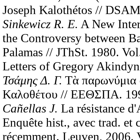
Joseph Kalothétos // DSAM
Sinkewicz R. E.
A New Interp
the Controversy between Ba
Palamas // JThSt. 1980. Vol
Letters of Gregory Akindyn
Τσάμης Δ. Γ.
Τὰ παρωνύμια 
Καλοθέτου // ΕΕΘΣΠΑ. 1998
Ca
ñ
ellas J.
La résistance d
Enquête hist., avec trad. et
récemment. Leuven, 2006. V