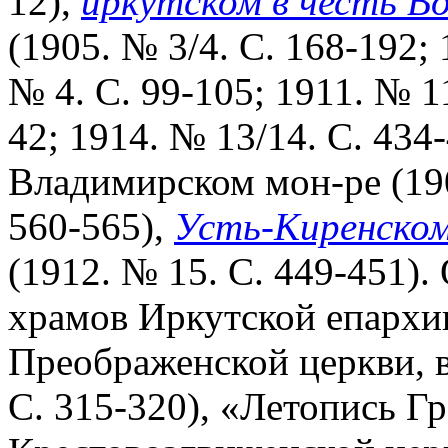
12),
иркутском в честь Во
(1905. № 3/4. С. 168-192; 
№ 4. С. 99-105; 1911. № 11
42; 1914. № 13/14. С. 434
Владимирском мон-ре (190
560-565),
Усть-Киренском
(1912. № 15. С. 449-451)
храмов Иркутской епархи
Преображенской церкви, ве
С. 315-320), «Летопись Г