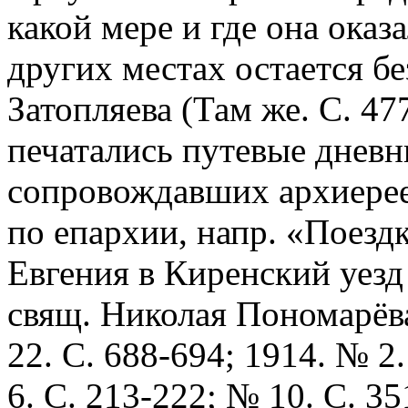
какой мере и где она оказ
других местах остается б
Затопляева (Там же. С. 47
печатались путевые дневн
сопровождавших архиерее
по епархии, напр. «Поезд
Евгения в Киренский уезд
свящ. Николая Пономарёва
22. С. 688-694; 1914. № 2
6. С. 213-222; № 10. С. 3