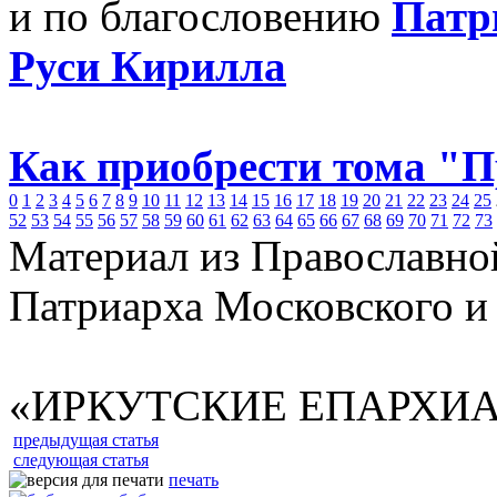
и по благословению
Патр
Руси Кирилла
Как приобрести тома "
0
1
2
3
4
5
6
7
8
9
10
11
12
13
14
15
16
17
18
19
20
21
22
23
24
25
52
53
54
55
56
57
58
59
60
61
62
63
64
65
66
67
68
69
70
71
72
73
Материал из Православно
Патриарха Московского и
«ИРКУТСКИЕ ЕПАРХИ
предыдущая статья
следующая статья
печать