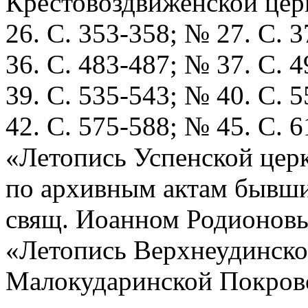
Крестовоздвиженской церк
26. С. 353-358; № 27. С. 
36. С. 483-487; № 37. С. 
39. С. 535-543; № 40. С. 
42. С. 575-588; № 45. С. 6
«Летопись Успенской церк
по архивным актам бывши
свящ. Иоанном Родионовым
«Летопись Верхнеудинског
Малокударинской Покровс