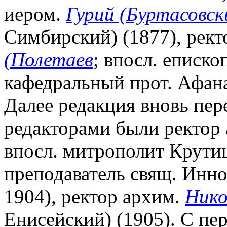
иером.
Гурий (Буртасовск
Симбирский) (1877), рек
(Полетаев
; впосл. еписко
кафедральный прот. Афан
Далее редакция вновь пер
редакторами были ректор
впосл. митрополит Крутиц
преподаватель свящ. Инн
1904), ректор архим.
Нико
Енисейский) (1905). С пе