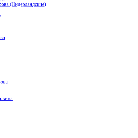
рова (Нидерландские)
)
ова
рова
говина