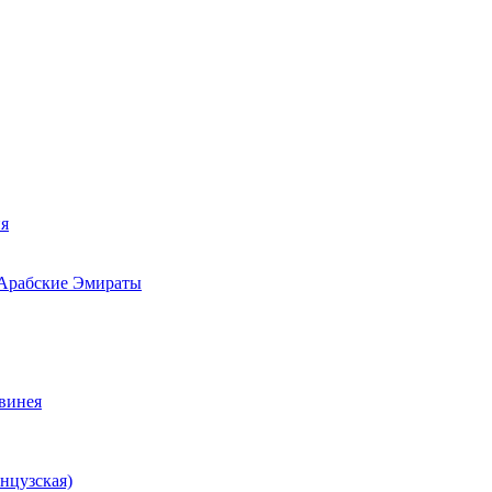
ия
 Арабские Эмираты
Гвинея
нцузская)