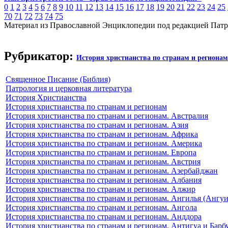
0
1
2
3
4
5
6
7
8
9
10
11
12
13
14
15
16
17
18
19
20
21
22
23
24
25
70
71
72
73
74
75
Материал из Православной Энциклопедии под редакцией Патр
Рубрикатор:
История христианства по странам и регионам
Священное Писание (Библия)
Патрология и церковная литература
История Христианства
История христианства по странам и регионам
История христианства по странам и регионам. Австралия
История христианства по странам и регионам. Азия
История христианства по странам и регионам. Африка
История христианства по странам и регионам. Америка
История христианства по странам и регионам. Европа
История христианства по странам и регионам. Австрия
История христианства по странам и регионам. Азербайджан
История христианства по странам и регионам. Албания
История христианства по странам и регионам. Алжир
История христианства по странам и регионам. Ангилья (Ангуи
История христианства по странам и регионам. Ангола
История христианства по странам и регионам. Анддора
История христианства по странам и регионам. Антигуа и Барб