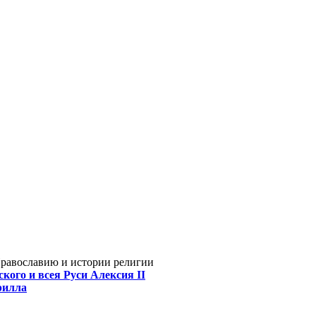
Православию и истории религии
кого и всея Руси Алексия II
рилла