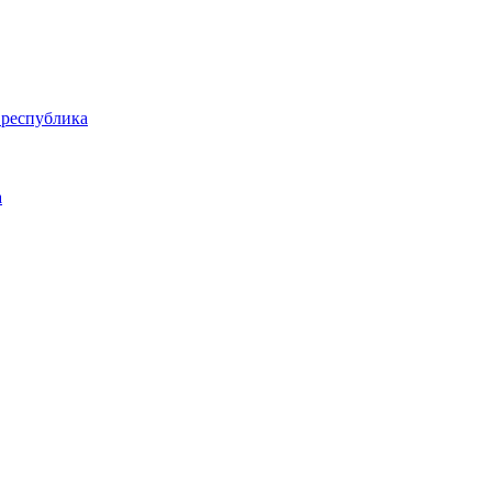
 республика
а