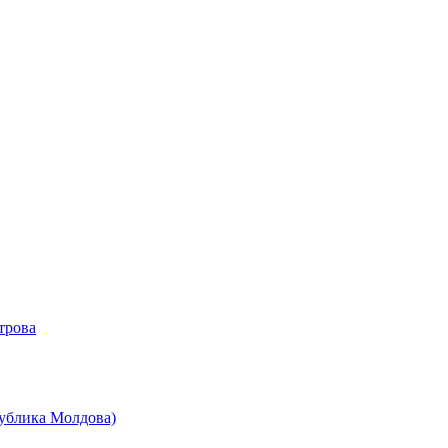
трова
публика Молдова)