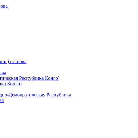
рова
инг) острова
ова
тическая Республика Конго]
ика Конго]
одно-Демократическая Республика
ея