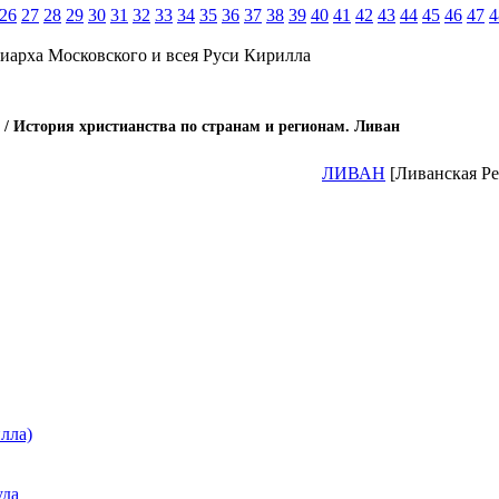
26
27
28
29
30
31
32
33
34
35
36
37
38
39
40
41
42
43
44
45
46
47
4
иарха Московского и всея Руси Кирилла
/ История христианства по странам и регионам. Ливан
ЛИВАН
[Ливанская Ре
лла)
уда