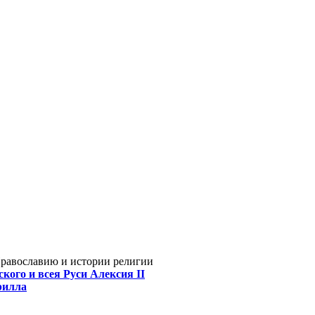
Православию и истории религии
кого и всея Руси Алексия II
рилла