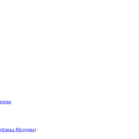
трова
публика Молдова)