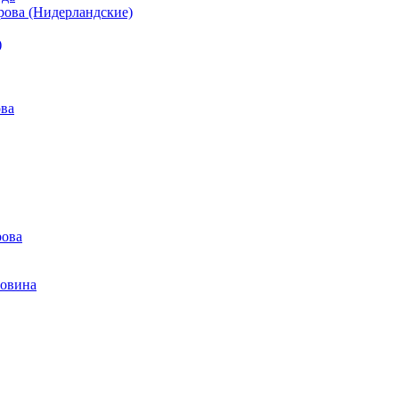
рова (Нидерландские)
)
ова
рова
говина