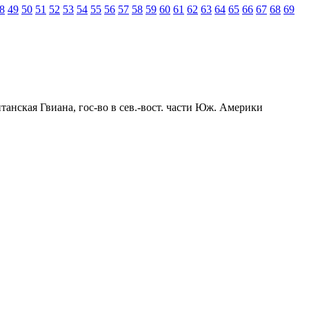
8
49
50
51
52
53
54
55
56
57
58
59
60
61
62
63
64
65
66
67
68
69
анская Гвиана, гос-во в сев.-вост. части Юж. Америки