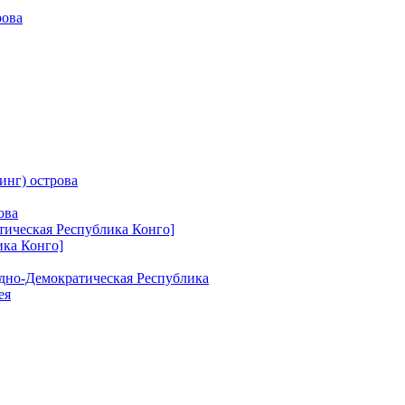
рова
инг) острова
ова
тическая Республика Конго]
ика Конго]
одно-Демократическая Республика
ея