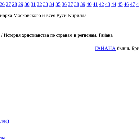
26
27
28
29
30
31
32
33
34
35
36
37
38
39
40
41
42
43
44
45
46
47
4
иарха Московского и всея Руси Кирилла
/ История христианства по странам и регионам. Гайана
ГАЙАНА
бывш. Брит
лла)
уда