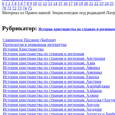
0
1
2
3
4
5
6
7
8
9
10
11
12
13
14
15
16
17
18
19
20
21
22
23
24
25
70
71
72
73
74
75
Материал из Православной Энциклопедии под редакцией Патр
Рубрикатор:
История христианства по странам и регионам
Священное Писание (Библия)
Патрология и церковная литература
История Христианства
История христианства по странам и регионам
История христианства по странам и регионам. Австралия
История христианства по странам и регионам. Азия
История христианства по странам и регионам. Африка
История христианства по странам и регионам. Америка
История христианства по странам и регионам. Европа
История христианства по странам и регионам. Австрия
История христианства по странам и регионам. Азербайджан
История христианства по странам и регионам. Албания
История христианства по странам и регионам. Алжир
История христианства по странам и регионам. Ангилья (Ангуи
История христианства по странам и регионам. Ангола
История христианства по странам и регионам. Анддора
История христианства по странам и регионам. Антигуа и Барб