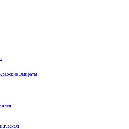
ия
 Арабские Эмираты
Гвинея
нцузская)