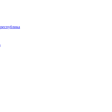
 республика
а