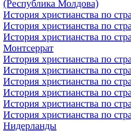
(Республика Молдова)
История христианства по стр
История христианства по стр
История христианства по стр
Монтсеррат
История христианства по стр
История христианства по стр
История христианства по стр
История христианства по стр
История христианства по стр
История христианства по стр
Нидерланды