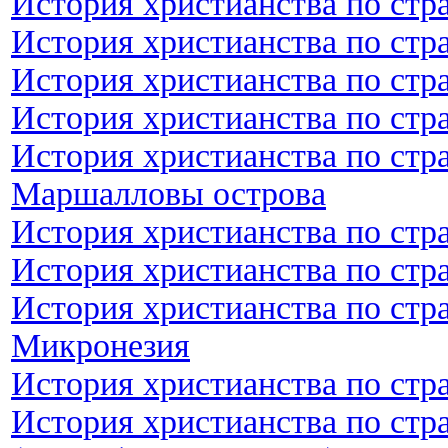
История христианства по стр
История христианства по стр
История христианства по стр
История христианства по стр
История христианства по стр
Маршалловы острова
История христианства по стр
История христианства по стр
История христианства по стр
Микронезия
История христианства по стр
История христианства по стр