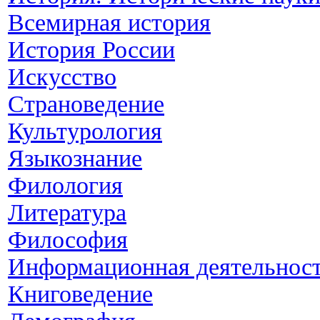
Всемирная история
История России
Искусство
Страноведение
Культурология
Языкознание
Филология
Литература
Философия
Информационная деятельнос
Книговедение