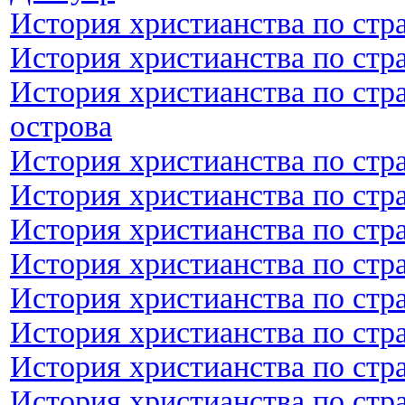
История христианства по стр
История христианства по стр
История христианства по стр
острова
История христианства по стр
История христианства по стр
История христианства по стр
История христианства по стр
История христианства по стр
История христианства по стр
История христианства по стр
История христианства по стр