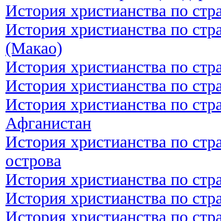
История христианства по стр
История христианства по стр
(Макао)
История христианства по стр
История христианства по стр
История христианства по стр
Афганистан
История христианства по стр
острова
История христианства по стр
История христианства по стр
История христианства по стр