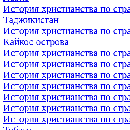
История христианства по стр
Таджикистан
История христианства по стр
Кайкос острова
История христианства по стр
История христианства по стр
История христианства по стр
История христианства по стр
История христианства по стр
История христианства по стр
История христианства по стр
Тобаго