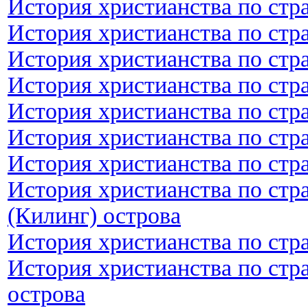
История христианства по стр
История христианства по стр
История христианства по стр
История христианства по стр
История христианства по стр
История христианства по стр
История христианства по стр
История христианства по стр
(Килинг) острова
История христианства по стр
История христианства по стр
острова