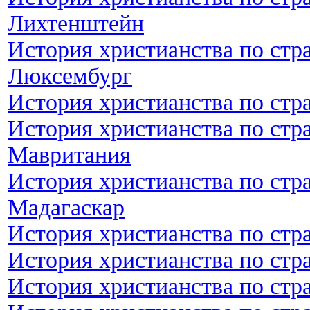
Лихтенштейн
История христианства по стр
Люксембург
История христианства по стр
История христианства по стр
Мавритания
История христианства по стр
Мадагаскар
История христианства по стр
История христианства по стр
История христианства по стр