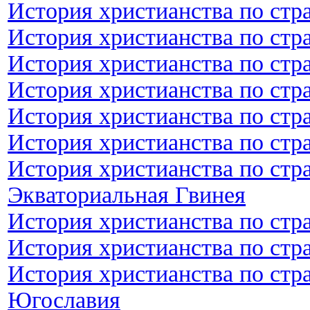
История христианства по стр
История христианства по стр
История христианства по стр
История христианства по стр
История христианства по стр
История христианства по стр
История христианства по стр
Экваториальная Гвинея
История христианства по стр
История христианства по стр
История христианства по стр
Югославия