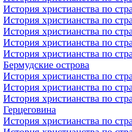
История христианства по стр
История христианства по стр
История христианства по стр
История христианства по стр
История христианства по стр
Бермудские острова
История христианства по стр
История христианства по стр
История христианства по стр
Герцеговина
История христианства по стр
История христианства по стр