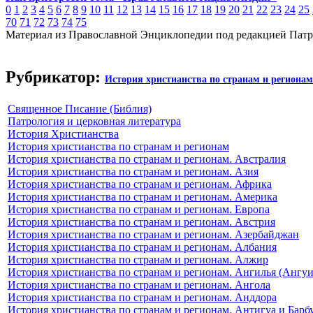
0
1
2
3
4
5
6
7
8
9
10
11
12
13
14
15
16
17
18
19
20
21
22
23
24
25
70
71
72
73
74
75
Материал из Православной Энциклопедии под редакцией Патр
Рубрикатор:
История христианства по странам и регионам
Священное Писание (Библия)
Патрология и церковная литература
История Христианства
История христианства по странам и регионам
История христианства по странам и регионам. Австралия
История христианства по странам и регионам. Азия
История христианства по странам и регионам. Африка
История христианства по странам и регионам. Америка
История христианства по странам и регионам. Европа
История христианства по странам и регионам. Австрия
История христианства по странам и регионам. Азербайджан
История христианства по странам и регионам. Албания
История христианства по странам и регионам. Алжир
История христианства по странам и регионам. Ангилья (Ангуи
История христианства по странам и регионам. Ангола
История христианства по странам и регионам. Анддора
История христианства по странам и регионам. Антигуа и Барб