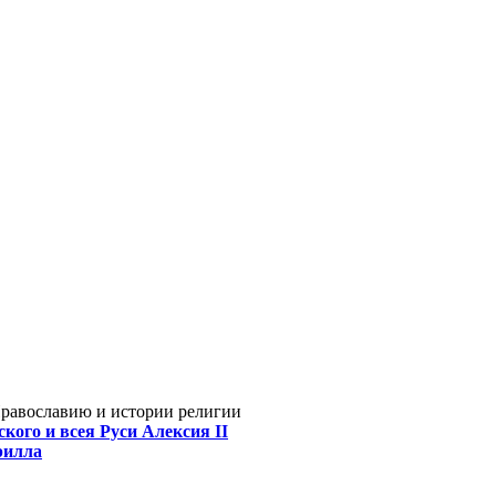
Православию и истории религии
кого и всея Руси Алексия II
рилла