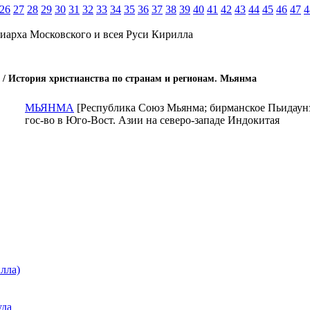
26
27
28
29
30
31
32
33
34
35
36
37
38
39
40
41
42
43
44
45
46
47
4
иарха Московского и всея Руси Кирилла
/ История христианства по странам и регионам. Мьянма
МЬЯНМА
[Республика Союз Мьянма; бирманское Пьидаунзу
гос-во в Юго-Вост. Азии на северо-западе Индокитая
лла)
уда