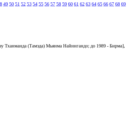
8
49
50
51
52
53
54
55
56
57
58
59
60
61
62
63
64
65
66
67
68
69
 Тханманда (Тамэда) Мьянма Найннгандо; до 1989 - Бирма],