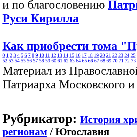
и по благословению
Патр
Руси Кирилла
Как приобрести тома "
0
1
2
3
4
5
6
7
8
9
10
11
12
13
14
15
16
17
18
19
20
21
22
23
24
25
52
53
54
55
56
57
58
59
60
61
62
63
64
65
66
67
68
69
70
71
72
73
Материал из Православно
Патриарха Московского и
Рубрикатор:
История хр
регионам
/ Югославия