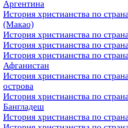
Аргентина
История христианства по стран
(Макао)
История христианства по стран
История христианства по стран
История христианства по стран
Афганистан
История христианства по стран
острова
История христианства по стран
Бангладеш
История христианства по стран
История христианства по стран