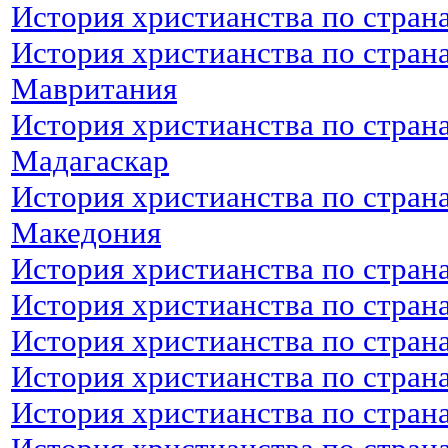
История христианства по стран
История христианства по стран
Мавритания
История христианства по стран
Мадагаскар
История христианства по стран
Македония
История христианства по стран
История христианства по стран
История христианства по стран
История христианства по стран
История христианства по стран