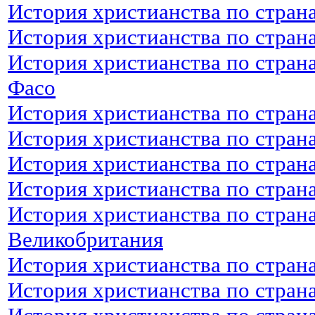
История христианства по стран
История христианства по стран
История христианства по стран
Фасо
История христианства по стран
История христианства по стран
История христианства по стран
История христианства по стран
История христианства по стран
Великобритания
История христианства по стран
История христианства по стран