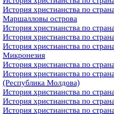
История христианства по стран
История христианства по стран
Маршалловы острова
История христианства по стран
История христианства по стран
История христианства по стран
Микронезия
История христианства по стран
История христианства по стран
(Республика Молдова)
История христианства по стран
История христианства по стран
История христианства по стран