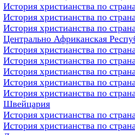
История христианства по стран
История христианства по стран
История христианства по стран
Центрально Африканская Респу
История христианства по стран
История христианства по стран
История христианства по стран
История христианства по стран
История христианства по стран
Швейцария
История христианства по стран
История христианства по стран