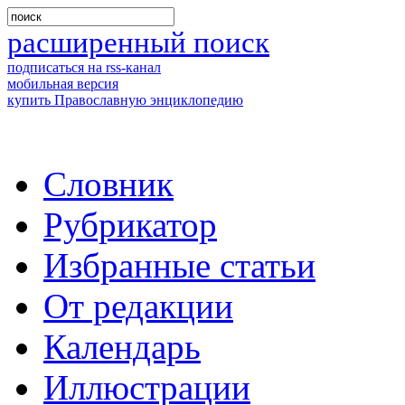
расширенный поиск
подписаться на rss-канал
мобильная версия
купить Православную энциклопедию
Словник
Рубрикатор
Избранные статьи
От редакции
Календарь
Иллюстрации