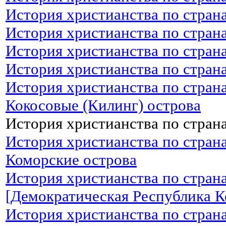
История христианства по стран
История христианства по стран
История христианства по стран
История христианства по стран
История христианства по стран
Кокосовые (Килинг) острова
История христианства по стран
История христианства по стран
Коморские острова
История христианства по стран
[Демократическая Республика К
История христианства по стран