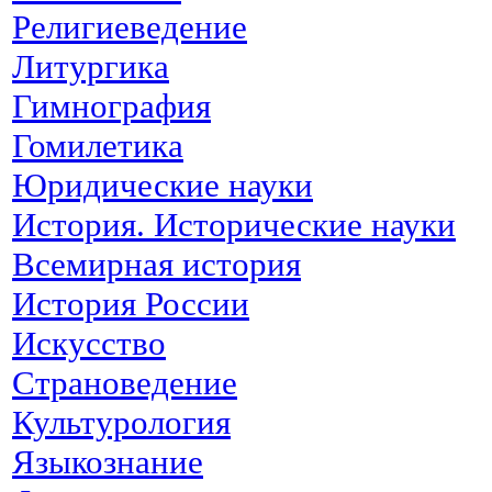
Религиеведение
Литургика
Гимнография
Гомилетика
Юридические науки
История. Исторические науки
Всемирная история
История России
Искусство
Страноведение
Культурология
Языкознание