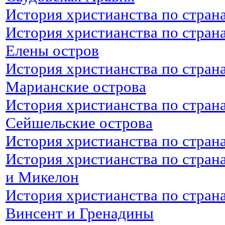
История христианства по стран
История христианства по стран
Елены остров
История христианства по стран
Марианские острова
История христианства по стран
Сейшельские острова
История христианства по стран
История христианства по стран
и Микелон
История христианства по страна
Винсент и Гренадины