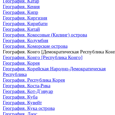
География. Катар
География. Кения
География. Кипр
География. Киргизия
География. Кирибати
География. Китай
География. Кокосовые (Килинг) острова
География. Колумбия
География. Коморские острова
География. Конго [Демократическая Республика Кон
География. Конго [Республика Конго]
География. Корея
География. Корейская Народно-Демократическая
Республика
География. Республика Корея
География. Коста-Рика
География. Кот-Д`ивуар
География. Куба
География. Кувейт
География. Кука острова
География. Лаос