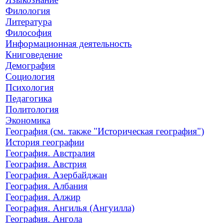
Филология
Литература
Философия
Информационная деятельность
Книговедение
Демография
Социология
Психология
Педагогика
Политология
Экономика
География (см. также "Историческая география")
История географии
География. Австралия
География. Австрия
География. Азербайджан
География. Албания
География. Алжир
География. Ангилья (Ангуилла)
География. Ангола