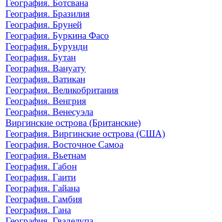
География. Ботсвана
География. Бразилия
География. Бруней
География. Буркина Фасо
География. Бурунди
География. Бутан
География. Вануату
География. Ватикан
География. Великобритания
География. Венгрия
География. Венесуэла
Виргинские острова (Британские)
География. Виргинские острова (США)
География. Восточное Самоа
География. Вьетнам
География. Габон
География. Гаити
География. Гайана
География. Гамбия
География. Гана
География. Гваделупа