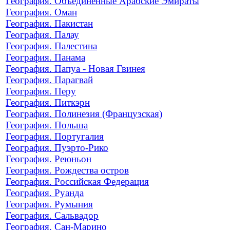
География. Объединенные Арабские Эмираты
География. Оман
География. Пакистан
География. Палау
География. Палестина
География. Панама
География. Папуа - Новая Гвинея
География. Парагвай
География. Перу
География. Питкэрн
География. Полинезия (Французская)
География. Польша
География. Португалия
География. Пуэрто-Рико
География. Реюньон
География. Рождества остров
География. Российская Федерация
География. Руанда
География. Румыния
География. Сальвадор
География. Сан-Марино