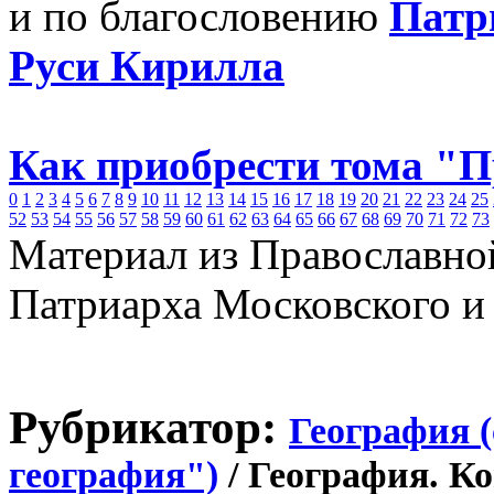
и по благословению
Патр
Руси Кирилла
Как приобрести тома "
0
1
2
3
4
5
6
7
8
9
10
11
12
13
14
15
16
17
18
19
20
21
22
23
24
25
52
53
54
55
56
57
58
59
60
61
62
63
64
65
66
67
68
69
70
71
72
73
Материал из Православно
Патриарха Московского и
Рубрикатор:
География 
география")
/ География. К