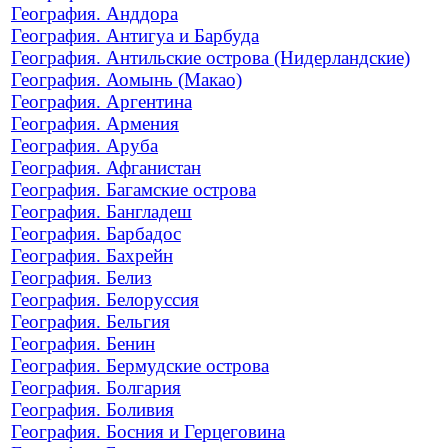
География. Анддора
География. Антигуа и Барбуда
География. Антильские острова (Нидерландские)
География. Аомынь (Макао)
География. Аргентина
География. Армения
География. Аруба
География. Афганистан
География. Багамские острова
География. Бангладеш
География. Барбадос
География. Бахрейн
География. Белиз
География. Белоруссия
География. Бельгия
География. Бенин
География. Бермудские острова
География. Болгария
География. Боливия
География. Босния и Герцеговина