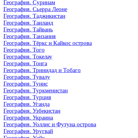
География. Суринам
География. Сьерра Леоне
География. Таджикистан
География. Таиланд
География. Тайвань
География. Танзания
География. Тёркс и Кайкос острова
География. Того
География. Токелау
География. Тонга
География. Тринидад и Тобаго
География. Тувалу
География. Тунис
География. Туркменистан
География. Турция
География. Уганда
География. Узбекистан
География. Украина
География. Уоллис и Футуна острова
География. Уругвай
География. Уэйк