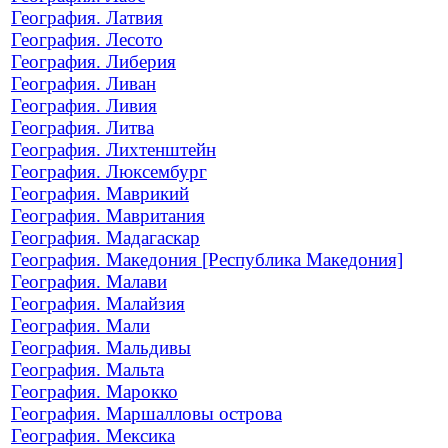
География. Латвия
География. Лесото
География. Либерия
География. Ливан
География. Ливия
География. Литва
География. Лихтенштейн
География. Люксембург
География. Маврикий
География. Мавритания
География. Мадагаскар
География. Македония [Республика Македония]
География. Малави
География. Малайзия
География. Мали
География. Мальдивы
География. Мальта
География. Марокко
География. Маршалловы острова
География. Мексика