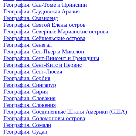
География. Сан-Томе и Принсипи
География. Саудовская Аравия
География. Свазиленд
География. Святой Елены остров
География. Северные Марианские острова
География. Сейшельские острова
География. Сенегал
География. Сен-Пьер и Микелон
География. Сент-Винсент и Гренадины
География. Сент-Китс и Нервис
География. Сент-Люсия
География. Сербия
География. Сингапур
География. Сирия
География. Словакия
География. Словения
География. Соединенные Штаты Америки (США)
География. Соломоновы острова
География. Сомали
География. Судан