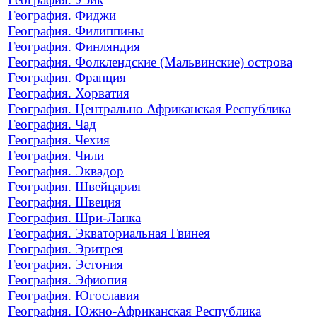
География. Фиджи
География. Филиппины
География. Финляндия
География. Фолклендские (Мальвинские) острова
География. Франция
География. Хорватия
География. Центрально Африканская Республика
География. Чад
География. Чехия
География. Чили
География. Эквадор
География. Швейцария
География. Швеция
География. Шри-Ланка
География. Экваториальная Гвинея
География. Эритрея
География. Эстония
География. Эфиопия
География. Югославия
География. Южно-Африканская Республика