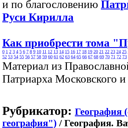
и по благословению
Патр
Руси Кирилла
Как приобрести тома "
0
1
2
3
4
5
6
7
8
9
10
11
12
13
14
15
16
17
18
19
20
21
22
23
24
25
52
53
54
55
56
57
58
59
60
61
62
63
64
65
66
67
68
69
70
71
72
73
Материал из Православно
Патриарха Московского и
Рубрикатор:
География 
география")
/ География. В