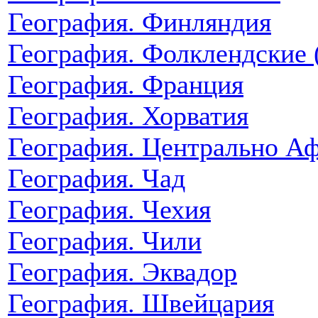
География. Финляндия
География. Фолклендские 
География. Франция
География. Хорватия
География. Центрально Аф
География. Чад
География. Чехия
География. Чили
География. Эквадор
География. Швейцария