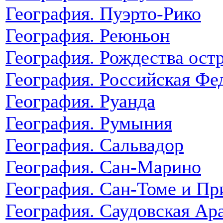
География. Пуэрто-Рико
География. Реюньон
География. Рождества ост
География. Российская Фе
География. Руанда
География. Румыния
География. Сальвадор
География. Сан-Марино
География. Сан-Томе и Пр
География. Саудовская Ар