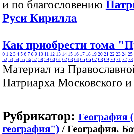
и по благословению
Патр
Руси Кирилла
Как приобрести тома "
0
1
2
3
4
5
6
7
8
9
10
11
12
13
14
15
16
17
18
19
20
21
22
23
24
25
52
53
54
55
56
57
58
59
60
61
62
63
64
65
66
67
68
69
70
71
72
73
Материал из Православно
Патриарха Московского и
Рубрикатор:
География 
география")
/ География. Б