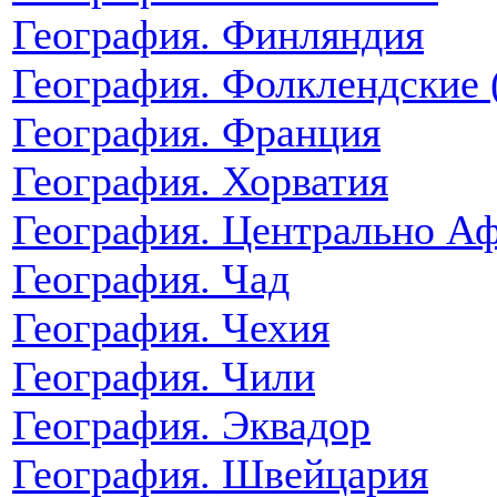
География. Финляндия
География. Фолклендские 
География. Франция
География. Хорватия
География. Центрально Аф
География. Чад
География. Чехия
География. Чили
География. Эквадор
География. Швейцария