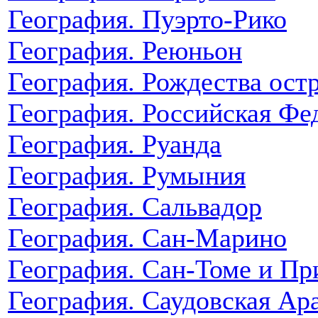
География. Пуэрто-Рико
География. Реюньон
География. Рождества ост
География. Российская Фе
География. Руанда
География. Румыния
География. Сальвадор
География. Сан-Марино
География. Сан-Томе и Пр
География. Саудовская Ар